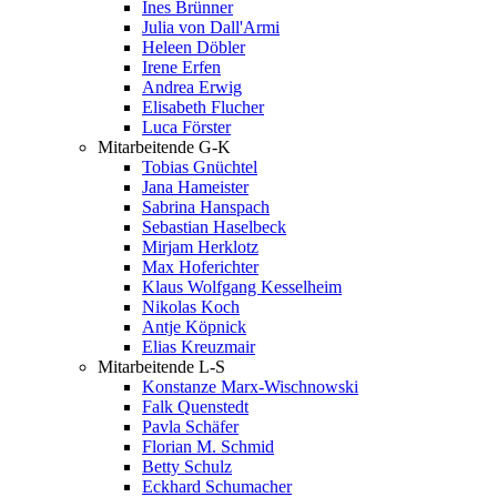
Ines Brünner
Julia von Dall'Armi
Heleen Döbler
Irene Erfen
Andrea Erwig
Elisabeth Flucher
Luca Förster
Mitarbeitende G-K
Tobias Gnüchtel
Jana Hameister
Sabrina Hanspach
Sebastian Haselbeck
Mirjam Herklotz
Max Hoferichter
Klaus Wolfgang Kesselheim
Nikolas Koch
Antje Köpnick
Elias Kreuzmair
Mitarbeitende L-S
Konstanze Marx-Wischnowski
Falk Quenstedt
Pavla Schäfer
Florian M. Schmid
Betty Schulz
Eckhard Schumacher