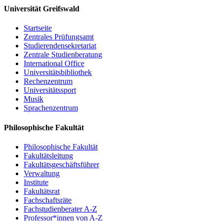
Universität Greifswald
Ewa Pajewska (Szczecin): Zur polnischen
Flurnamenforschung
Startseite
Christoph Schmitt / Holger Meyer (Rostock): Perspektiven
Zentrales Prüfungsamt
und Potenziale eines digitalen Dienstes für Flurnamen aus
Studierendensekretariat
Mecklenburg, Vorpommern und dem nordwestlichen Polen
Zentrale Studienberatung
Resümee, Ausblick
International Office
Universitätsbibliothek
Um Anmeldung per email bis 15. Mai 2017 wird gebeten:
PD Dr.
Rechenzentrum
Matthias Vollmer
Universitätssport
Musik
Sprachenzentrum
Einladung
Philosophische Fakultät
Programm
Philosophische Fakultät
Fakultätsleitung
Fakultätsgeschäftsführer
Verwaltung
Institute
Fakultätsrat
Fachschaftsräte
Fachstudienberater A-Z
Professor*innen von A-Z