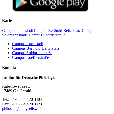
Begrüßung und Einführung
10.40–12.15 Uhr:
Wilfried Krempien (Schwerin): Biographische Notizen zu
Karte
Robert Holsten
Matthias Vollmer (Greifswald): Zur pommerschen
Campus Innenstadt
Campus Berthold-Beitz-Platz
Campus
Flurnamenforschung
Soldmannstraße
Campus Loefflerstraße
Katharina Oelze / Friederike Burmann (Greifswald): Das
digitale vorpommersche Flurnamenbuch
Campus Innenstadt
Campus Berthold-Beitz-Platz
Mittagspause
Campus Soldmannstraße
Campus Loefflerstraße
13.00–14.00 Uhr
Kontakt
Martin Lichtwark (Rostock): Digitale Deskribierung des
Mecklenburgischen Flurnamenarchivs. Eine Crowdsourcing-
Institut für Deutsche Philologie
Initiative
Dirk Alvermann (Greifswald): Die Flurnamen des
Rubenowstraße 3
historischen Amtes Eldena in den Akten der akademischen
17489 Greifswald
Präfekturial– und Patronatsverwaltung im Greifswalder
Universitätsarchiv
Tel.: +49 3834 420 3404
Fax: +49 3834 420 3423
Kaffeepause
philosek
@uni-greifswald
.de
14.20–15.30 Uhr