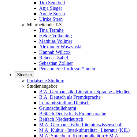
Tim Senkbeil
Anja Sieger
Anette Sosna
Ulrike Stern
Mitarbeitende T-Z
Tina Terrahe
Heide Volkening
Matthias Vollmer
Alexander Waszynski
Hannah Willcox
Rebecca Zabel
Sebastian Zollner
Pensionierte Professor*innen
Studium
Portalseite Studium
Studienangebot
B.A. Germanistik: Literatur - Sprache - Medien
B.A. Deutsch als Fremdsprache
Lehramtsstudium Deutsch
Grundschullehramt
Beifach Deutsch als Fremdsprache
Beifach Niederdeutsch
M.A. Germanistische Literaturwissenschaft
M.A. Kultur - Interkulturalität - Literatur (KIL)
M.A. Sprache u. Kommunikation + M.A.