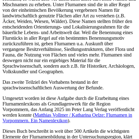
Mischnamen zu erheben. Unter Flurnamen sind die in aller Regel
von der einheimischen Bevölkerung vergebenen Namen für
landwirtschaftlich genutzte Flächen aller Art zu verstehen (z.B.
Äcker, Weiden, Wiesen, Wälder). Diese Namen stellten früher den
entscheidenden Orientierungs- und Lokalisierungsrahmen für die
bäuerliche Lebens- und Arbeitswelt dar. Weil die Benennung eines
Flurstücks in aller Regel auf ein bestimmtes Benennungsmotiv
zurückzuführen ist, geben Flurnamen u.a. Auskunft über
vergangene Besitzverhältnisse, Siedlungsstrukturen, über Flora und
Fauna, die Nutzung von Flächen und vieles mehr. Flurnamen sind
deswegen nicht nur ein ergiebiges Material für die
Sprachwissenschaft, sondern auch z.B. für Historiker, Archäologen,
Volkskundler und Geographen.
Das zweite Teilziel des Vorhabens bestand in der
sprachwissenschaftlichen Auswertung der Befunde.
Umgesetzt worden ist diese Aufgabe durch die Erarbeitung eines
Flurnamenlexikons als Grundlagenwerk für die Region
Vorpommern, das Anfang 2025 im Peter Lang Verlag veröffentlicht
werden konnte (
Matthias Vollmer / Katharina Oelze: Flurnamen in
Vorpommern. Ein Namenlexikon
).
Dieses Buch beschreibt in weit über 500 Artikeln die wichtigsten
Elemente der Flurnamenbildung in der Untersuchungsregion, klärt