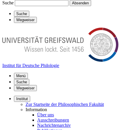
Suche
Absenden
Suche
Wegweiser
Institut für Deutsche Philologie
Menü
Suche
Wegweiser
Institut
Zur Startseite der Philosophischen Fakultät
Information
Über uns
Ausschreibungen
Nachrichtenarchiv