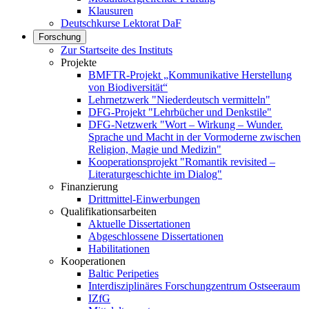
Klausuren
Deutschkurse Lektorat DaF
Forschung
Zur Startseite des Instituts
Projekte
BMFTR-Projekt „Kommunikative Herstellung
von Biodiversität“
Lehrnetzwerk "Niederdeutsch vermitteln"
DFG-Projekt "Lehrbücher und Denkstile"
DFG-Netzwerk "Wort – Wirkung – Wunder.
Sprache und Macht in der Vormoderne zwischen
Religion, Magie und Medizin"
Kooperationsprojekt "Romantik revisited –
Literaturgeschichte im Dialog"
Finanzierung
Drittmittel-Einwerbungen
Qualifikationsarbeiten
Aktuelle Dissertationen
Abgeschlossene Dissertationen
Habilitationen
Kooperationen
Baltic Peripeties
Interdisziplinäres Forschungzentrum Ostseeraum
IZfG