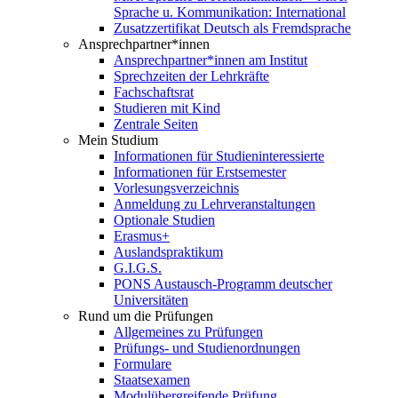
Sprache u. Kommunikation: International
Zusatzzertifikat Deutsch als Fremdsprache
Ansprechpartner*innen
Ansprechpartner*innen am Institut
Sprechzeiten der Lehrkräfte
Fachschaftsrat
Studieren mit Kind
Zentrale Seiten
Mein Studium
Informationen für Studieninteressierte
Informationen für Erstsemester
Vorlesungsverzeichnis
Anmeldung zu Lehrveranstaltungen
Optionale Studien
Erasmus+
Auslandspraktikum
G.I.G.S.
PONS Austausch-Programm deutscher
Universitäten
Rund um die Prüfungen
Allgemeines zu Prüfungen
Prüfungs- und Studienordnungen
Formulare
Staatsexamen
Modulübergreifende Prüfung