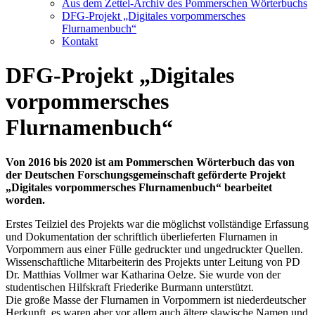
Aus dem Zettel-Archiv des Pommerschen Wörterbuchs
DFG-Projekt „Digitales vorpommersches
Flurnamenbuch“
Kontakt
DFG-Projekt „Digitales
vorpommersches
Flurnamenbuch“
Von 2016 bis 2020 ist am Pommerschen Wörterbuch das von
der Deutschen Forschungsgemeinschaft geförderte Projekt
„Digitales vorpommersches Flurnamenbuch“ bearbeitet
worden.
Erstes Teilziel des Projekts war die möglichst vollständige Erfassung
und Dokumentation der schriftlich überlieferten Flurnamen in
Vorpommern aus einer Fülle gedruckter und ungedruckter Quellen.
Wissenschaftliche Mitarbeiterin des Projekts unter Leitung von PD
Dr. Matthias Vollmer war Katharina Oelze. Sie wurde von der
studentischen Hilfskraft Friederike Burmann unterstützt.
Die große Masse der Flurnamen in Vorpommern ist niederdeutscher
Herkunft, es waren aber vor allem auch ältere slawische Namen und