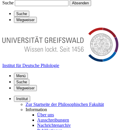
Suche
Absenden
Suche
Wegweiser
Institut für Deutsche Philologie
Menü
Suche
Wegweiser
Institut
Zur Startseite der Philosophischen Fakultät
Information
Über uns
Ausschreibungen
Nachrichtenarchiv