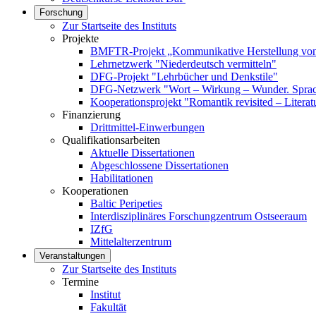
Forschung
Zur Startseite des Instituts
Projekte
BMFTR-Projekt „Kommunikative Herstellung von 
Lehrnetzwerk "Niederdeutsch vermitteln"
DFG-Projekt "Lehrbücher und Denkstile"
DFG-Netzwerk "Wort – Wirkung – Wunder. Sprach
Kooperationsprojekt "Romantik revisited – Literat
Finanzierung
Drittmittel-Einwerbungen
Qualifikationsarbeiten
Aktuelle Dissertationen
Abgeschlossene Dissertationen
Habilitationen
Kooperationen
Baltic Peripeties
Interdisziplinäres Forschungzentrum Ostseeraum
IZfG
Mittelalterzentrum
Veranstaltungen
Zur Startseite des Instituts
Termine
Institut
Fakultät