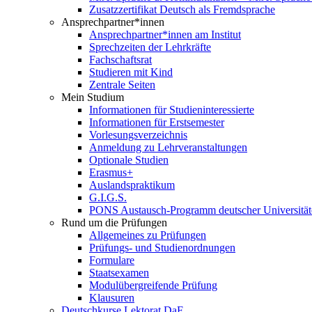
Zusatzzertifikat Deutsch als Fremdsprache
Ansprechpartner*innen
Ansprechpartner*innen am Institut
Sprechzeiten der Lehrkräfte
Fachschaftsrat
Studieren mit Kind
Zentrale Seiten
Mein Studium
Informationen für Studieninteressierte
Informationen für Erstsemester
Vorlesungsverzeichnis
Anmeldung zu Lehrveranstaltungen
Optionale Studien
Erasmus+
Auslandspraktikum
G.I.G.S.
PONS Austausch-Programm deutscher Universität
Rund um die Prüfungen
Allgemeines zu Prüfungen
Prüfungs- und Studienordnungen
Formulare
Staatsexamen
Modulübergreifende Prüfung
Klausuren
Deutschkurse Lektorat DaF