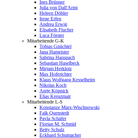
Ines Brünner
Julia von Dall'Armi
Heleen Döbler
Irene Erfen
Andrea Erwig
Elisabeth Flucher
Luca Förster
Mitarbeitende G-K
Tobias Gnüchtel
Jana Hameister
Sabrina Hanspach
Sebastian Haselbeck
Mirjam Herklotz
Max Hoferichter
Klaus Wolfgang Kesselheim
Nikolas Koch
Antje Köpnick
Elias Kreuzmair
Mitarbeitende L-S
Konstanze Marx-Wischnowski
Falk Quenstedt
Pavla Schäfer
Florian M. Schmid
Betty Schulz
Eckhard Schumacher