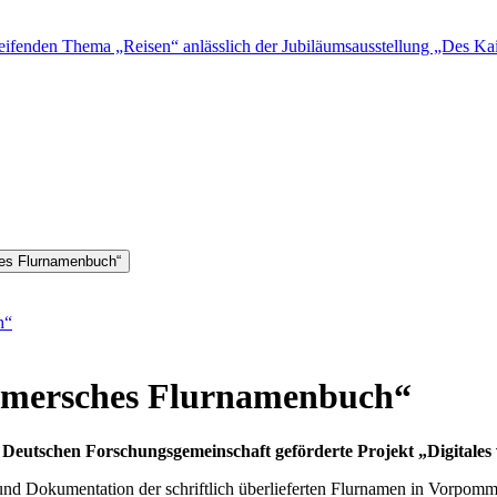
fenden Thema „Reisen“ anlässlich der Jubiläumsausstellung „Des Kais
hes Flurnamenbuch“
h“
mmersches Flurnamenbuch“
 Deutschen Forschungsgemeinschaft geförderte Projekt „Digital
g und Dokumentation der schriftlich überlieferten Flurnamen in Vorpom