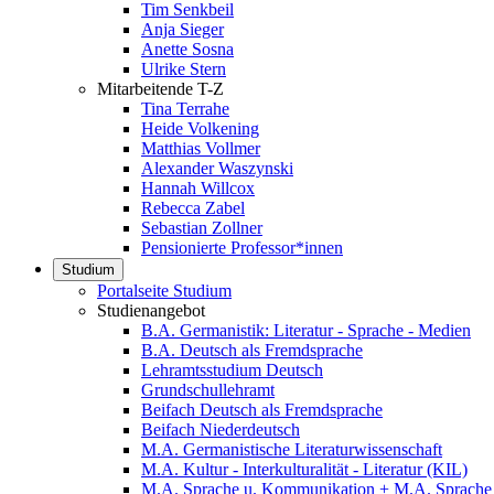
Tim Senkbeil
Anja Sieger
Anette Sosna
Ulrike Stern
Mitarbeitende T-Z
Tina Terrahe
Heide Volkening
Matthias Vollmer
Alexander Waszynski
Hannah Willcox
Rebecca Zabel
Sebastian Zollner
Pensionierte Professor*innen
Studium
Portalseite Studium
Studienangebot
B.A. Germanistik: Literatur - Sprache - Medien
B.A. Deutsch als Fremdsprache
Lehramtsstudium Deutsch
Grundschullehramt
Beifach Deutsch als Fremdsprache
Beifach Niederdeutsch
M.A. Germanistische Literaturwissenschaft
M.A. Kultur - Interkulturalität - Literatur (KIL)
M.A. Sprache u. Kommunikation + M.A. Sprache u