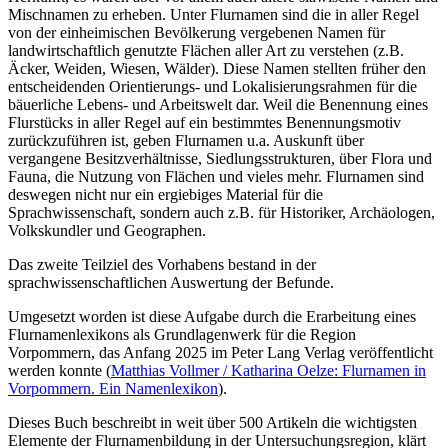
Mischnamen zu erheben. Unter Flurnamen sind die in aller Regel
von der einheimischen Bevölkerung vergebenen Namen für
landwirtschaftlich genutzte Flächen aller Art zu verstehen (z.B.
Äcker, Weiden, Wiesen, Wälder). Diese Namen stellten früher den
entscheidenden Orientierungs- und Lokalisierungsrahmen für die
bäuerliche Lebens- und Arbeitswelt dar. Weil die Benennung eines
Flurstücks in aller Regel auf ein bestimmtes Benennungsmotiv
zurückzuführen ist, geben Flurnamen u.a. Auskunft über
vergangene Besitzverhältnisse, Siedlungsstrukturen, über Flora und
Fauna, die Nutzung von Flächen und vieles mehr. Flurnamen sind
deswegen nicht nur ein ergiebiges Material für die
Sprachwissenschaft, sondern auch z.B. für Historiker, Archäologen,
Volkskundler und Geographen.
Das zweite Teilziel des Vorhabens bestand in der
sprachwissenschaftlichen Auswertung der Befunde.
Umgesetzt worden ist diese Aufgabe durch die Erarbeitung eines
Flurnamenlexikons als Grundlagenwerk für die Region
Vorpommern, das Anfang 2025 im Peter Lang Verlag veröffentlicht
werden konnte (
Matthias Vollmer / Katharina Oelze: Flurnamen in
Vorpommern. Ein Namenlexikon
).
Dieses Buch beschreibt in weit über 500 Artikeln die wichtigsten
Elemente der Flurnamenbildung in der Untersuchungsregion, klärt