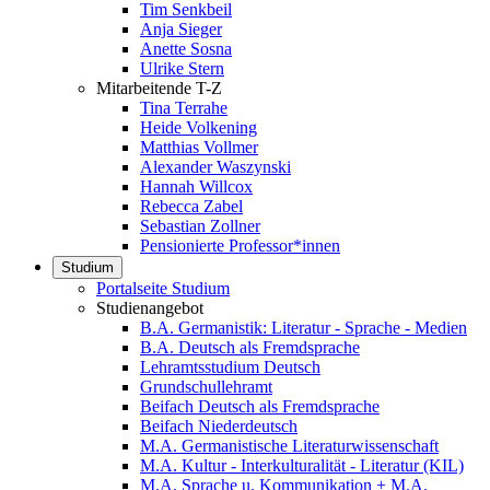
Tim Senkbeil
Anja Sieger
Anette Sosna
Ulrike Stern
Mitarbeitende T-Z
Tina Terrahe
Heide Volkening
Matthias Vollmer
Alexander Waszynski
Hannah Willcox
Rebecca Zabel
Sebastian Zollner
Pensionierte Professor*innen
Studium
Portalseite Studium
Studienangebot
B.A. Germanistik: Literatur - Sprache - Medien
B.A. Deutsch als Fremdsprache
Lehramtsstudium Deutsch
Grundschullehramt
Beifach Deutsch als Fremdsprache
Beifach Niederdeutsch
M.A. Germanistische Literaturwissenschaft
M.A. Kultur - Interkulturalität - Literatur (KIL)
M.A. Sprache u. Kommunikation + M.A.