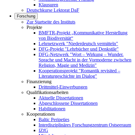
Klausuren
Deutschkurse Lektorat DaF
Forschung
Zur Startseite des Instituts
Projekte
BMFTR-Projekt „Kommunikative Herstellung
von Biodiversität“
Lehrnetzwerk "Niederdeutsch vermitteln"
DFG-Projekt "Lehrbücher und Denkstile"
DFG-Netzwerk "Wort – Wirkung – Wunder.
Sprache und Macht in der Vormoderne zwischen
Religion, Magie und Medizin"
Kooperationsprojekt "Romantik revisited –
Literaturgeschichte im Dialog"
Finanzierung
Drittmittel-Einwerbungen
Qualifikationsarbeiten
Aktuelle Dissertationen
Abgeschlossene Dissertationen
Habilitationen
Kooperationen
Baltic Peripeties
Interdisziplinäres Forschungzentrum Ostseeraum
IZfG