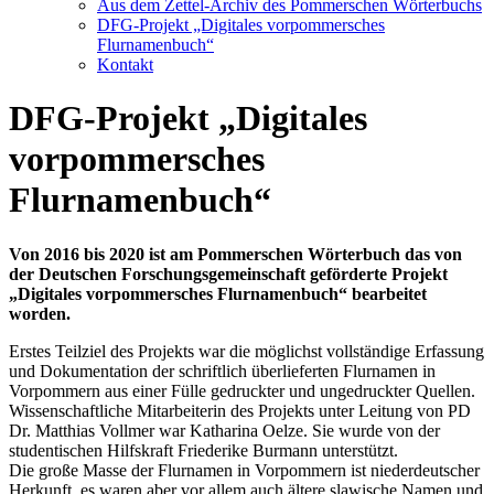
Aus dem Zettel-Archiv des Pommerschen Wörterbuchs
DFG-Projekt „Digitales vorpommersches
Flurnamenbuch“
Kontakt
DFG-Projekt „Digitales
vorpommersches
Flurnamenbuch“
Von 2016 bis 2020 ist am Pommerschen Wörterbuch das von
der Deutschen Forschungsgemeinschaft geförderte Projekt
„Digitales vorpommersches Flurnamenbuch“ bearbeitet
worden.
Erstes Teilziel des Projekts war die möglichst vollständige Erfassung
und Dokumentation der schriftlich überlieferten Flurnamen in
Vorpommern aus einer Fülle gedruckter und ungedruckter Quellen.
Wissenschaftliche Mitarbeiterin des Projekts unter Leitung von PD
Dr. Matthias Vollmer war Katharina Oelze. Sie wurde von der
studentischen Hilfskraft Friederike Burmann unterstützt.
Die große Masse der Flurnamen in Vorpommern ist niederdeutscher
Herkunft, es waren aber vor allem auch ältere slawische Namen und