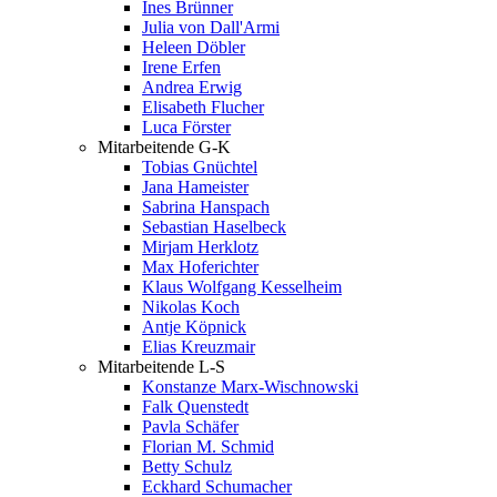
Ines Brünner
Julia von Dall'Armi
Heleen Döbler
Irene Erfen
Andrea Erwig
Elisabeth Flucher
Luca Förster
Mitarbeitende G-K
Tobias Gnüchtel
Jana Hameister
Sabrina Hanspach
Sebastian Haselbeck
Mirjam Herklotz
Max Hoferichter
Klaus Wolfgang Kesselheim
Nikolas Koch
Antje Köpnick
Elias Kreuzmair
Mitarbeitende L-S
Konstanze Marx-Wischnowski
Falk Quenstedt
Pavla Schäfer
Florian M. Schmid
Betty Schulz
Eckhard Schumacher