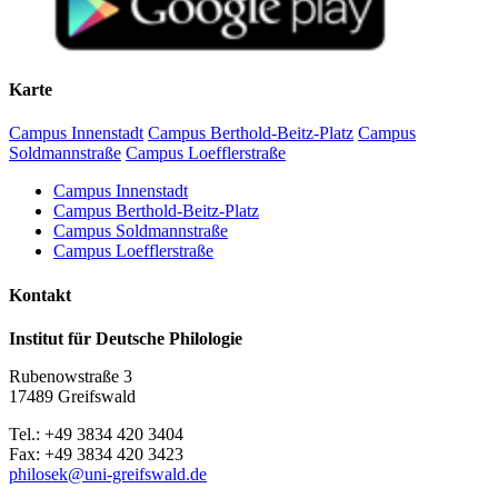
Begrüßung und Einführung
10.40–12.15 Uhr:
Wilfried Krempien (Schwerin): Biographische Notizen zu
Karte
Robert Holsten
Matthias Vollmer (Greifswald): Zur pommerschen
Campus Innenstadt
Campus Berthold-Beitz-Platz
Campus
Flurnamenforschung
Soldmannstraße
Campus Loefflerstraße
Katharina Oelze / Friederike Burmann (Greifswald): Das
digitale vorpommersche Flurnamenbuch
Campus Innenstadt
Campus Berthold-Beitz-Platz
Mittagspause
Campus Soldmannstraße
Campus Loefflerstraße
13.00–14.00 Uhr
Kontakt
Martin Lichtwark (Rostock): Digitale Deskribierung des
Mecklenburgischen Flurnamenarchivs. Eine Crowdsourcing-
Institut für Deutsche Philologie
Initiative
Dirk Alvermann (Greifswald): Die Flurnamen des
Rubenowstraße 3
historischen Amtes Eldena in den Akten der akademischen
17489 Greifswald
Präfekturial– und Patronatsverwaltung im Greifswalder
Universitätsarchiv
Tel.: +49 3834 420 3404
Fax: +49 3834 420 3423
Kaffeepause
philosek
@uni-greifswald
.de
14.20–15.30 Uhr