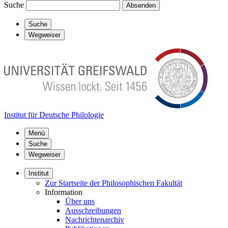
Suche
Absenden
Suche
Wegweiser
Institut für Deutsche Philologie
Menü
Suche
Wegweiser
Institut
Zur Startseite der Philosophischen Fakultät
Information
Über uns
Ausschreibungen
Nachrichtenarchiv