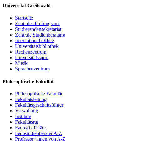
Universität Greifswald
Ewa Pajewska (Szczecin): Zur polnischen
Flurnamenforschung
Startseite
Christoph Schmitt / Holger Meyer (Rostock): Perspektiven
Zentrales Prüfungsamt
und Potenziale eines digitalen Dienstes für Flurnamen aus
Studierendensekretariat
Mecklenburg, Vorpommern und dem nordwestlichen Polen
Zentrale Studienberatung
Resümee, Ausblick
International Office
Universitätsbibliothek
Um Anmeldung per email bis 15. Mai 2017 wird gebeten:
PD Dr.
Rechenzentrum
Matthias Vollmer
Universitätssport
Musik
Sprachenzentrum
Einladung
Philosophische Fakultät
Programm
Philosophische Fakultät
Fakultätsleitung
Fakultätsgeschäftsführer
Verwaltung
Institute
Fakultätsrat
Fachschaftsräte
Fachstudienberater A-Z
Professor*innen von A-Z