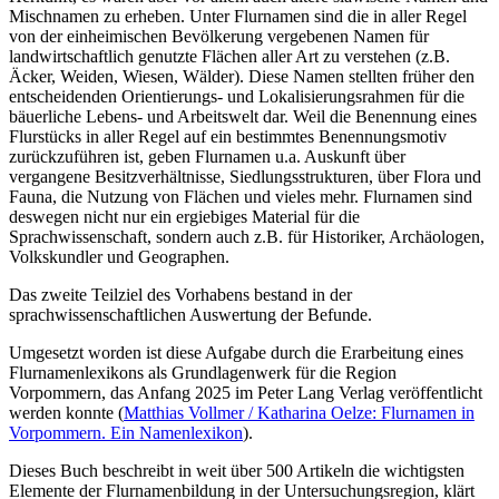
Mischnamen zu erheben. Unter Flurnamen sind die in aller Regel
von der einheimischen Bevölkerung vergebenen Namen für
landwirtschaftlich genutzte Flächen aller Art zu verstehen (z.B.
Äcker, Weiden, Wiesen, Wälder). Diese Namen stellten früher den
entscheidenden Orientierungs- und Lokalisierungsrahmen für die
bäuerliche Lebens- und Arbeitswelt dar. Weil die Benennung eines
Flurstücks in aller Regel auf ein bestimmtes Benennungsmotiv
zurückzuführen ist, geben Flurnamen u.a. Auskunft über
vergangene Besitzverhältnisse, Siedlungsstrukturen, über Flora und
Fauna, die Nutzung von Flächen und vieles mehr. Flurnamen sind
deswegen nicht nur ein ergiebiges Material für die
Sprachwissenschaft, sondern auch z.B. für Historiker, Archäologen,
Volkskundler und Geographen.
Das zweite Teilziel des Vorhabens bestand in der
sprachwissenschaftlichen Auswertung der Befunde.
Umgesetzt worden ist diese Aufgabe durch die Erarbeitung eines
Flurnamenlexikons als Grundlagenwerk für die Region
Vorpommern, das Anfang 2025 im Peter Lang Verlag veröffentlicht
werden konnte (
Matthias Vollmer / Katharina Oelze: Flurnamen in
Vorpommern. Ein Namenlexikon
).
Dieses Buch beschreibt in weit über 500 Artikeln die wichtigsten
Elemente der Flurnamenbildung in der Untersuchungsregion, klärt