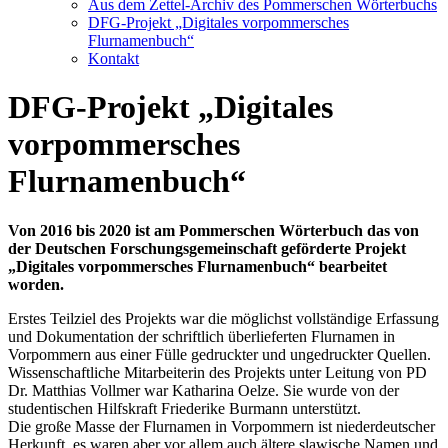
Aus dem Zettel-Archiv des Pommerschen Wörterbuchs
DFG-Projekt „Digitales vorpommersches
Flurnamenbuch“
Kontakt
DFG-Projekt „Digitales
vorpommersches
Flurnamenbuch“
Von 2016 bis 2020 ist am Pommerschen Wörterbuch das von
der Deutschen Forschungsgemeinschaft geförderte Projekt
„Digitales vorpommersches Flurnamenbuch“ bearbeitet
worden.
Erstes Teilziel des Projekts war die möglichst vollständige Erfassung
und Dokumentation der schriftlich überlieferten Flurnamen in
Vorpommern aus einer Fülle gedruckter und ungedruckter Quellen.
Wissenschaftliche Mitarbeiterin des Projekts unter Leitung von PD
Dr. Matthias Vollmer war Katharina Oelze. Sie wurde von der
studentischen Hilfskraft Friederike Burmann unterstützt.
Die große Masse der Flurnamen in Vorpommern ist niederdeutscher
Herkunft, es waren aber vor allem auch ältere slawische Namen und