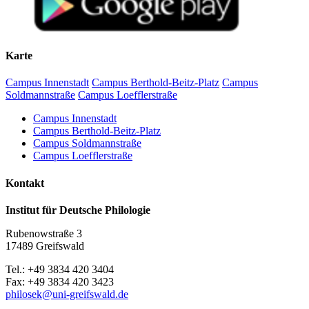
Begrüßung und Einführung
10.40–12.15 Uhr:
Wilfried Krempien (Schwerin): Biographische Notizen zu
Karte
Robert Holsten
Matthias Vollmer (Greifswald): Zur pommerschen
Campus Innenstadt
Campus Berthold-Beitz-Platz
Campus
Flurnamenforschung
Soldmannstraße
Campus Loefflerstraße
Katharina Oelze / Friederike Burmann (Greifswald): Das
digitale vorpommersche Flurnamenbuch
Campus Innenstadt
Campus Berthold-Beitz-Platz
Mittagspause
Campus Soldmannstraße
Campus Loefflerstraße
13.00–14.00 Uhr
Kontakt
Martin Lichtwark (Rostock): Digitale Deskribierung des
Mecklenburgischen Flurnamenarchivs. Eine Crowdsourcing-
Institut für Deutsche Philologie
Initiative
Dirk Alvermann (Greifswald): Die Flurnamen des
Rubenowstraße 3
historischen Amtes Eldena in den Akten der akademischen
17489 Greifswald
Präfekturial– und Patronatsverwaltung im Greifswalder
Universitätsarchiv
Tel.: +49 3834 420 3404
Fax: +49 3834 420 3423
Kaffeepause
philosek
@uni-greifswald
.de
14.20–15.30 Uhr