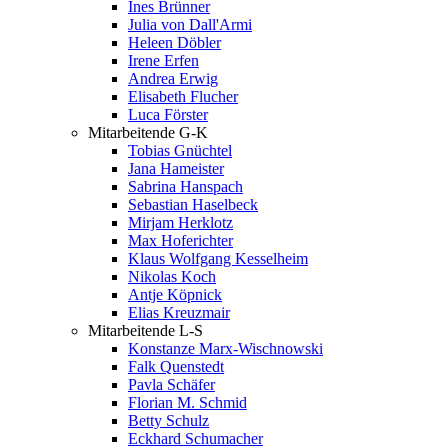
Ines Brünner
Julia von Dall'Armi
Heleen Döbler
Irene Erfen
Andrea Erwig
Elisabeth Flucher
Luca Förster
Mitarbeitende G-K
Tobias Gnüchtel
Jana Hameister
Sabrina Hanspach
Sebastian Haselbeck
Mirjam Herklotz
Max Hoferichter
Klaus Wolfgang Kesselheim
Nikolas Koch
Antje Köpnick
Elias Kreuzmair
Mitarbeitende L-S
Konstanze Marx-Wischnowski
Falk Quenstedt
Pavla Schäfer
Florian M. Schmid
Betty Schulz
Eckhard Schumacher