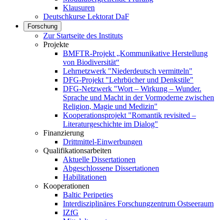
Klausuren
Deutschkurse Lektorat DaF
Forschung
Zur Startseite des Instituts
Projekte
BMFTR-Projekt „Kommunikative Herstellung
von Biodiversität“
Lehrnetzwerk "Niederdeutsch vermitteln"
DFG-Projekt "Lehrbücher und Denkstile"
DFG-Netzwerk "Wort – Wirkung – Wunder.
Sprache und Macht in der Vormoderne zwischen
Religion, Magie und Medizin"
Kooperationsprojekt "Romantik revisited –
Literaturgeschichte im Dialog"
Finanzierung
Drittmittel-Einwerbungen
Qualifikationsarbeiten
Aktuelle Dissertationen
Abgeschlossene Dissertationen
Habilitationen
Kooperationen
Baltic Peripeties
Interdisziplinäres Forschungzentrum Ostseeraum
IZfG