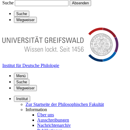
Suche
Absenden
Suche
Wegweiser
Institut für Deutsche Philologie
Menü
Suche
Wegweiser
Institut
Zur Startseite der Philosophischen Fakultät
Information
Über uns
Ausschreibungen
Nachrichtenarchiv