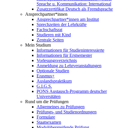
Sprache u. Kommunikation: International
Zusatzzertifikat Deutsch als Fremdsprache
Ansprechpartner*innen
Ansprechpartner*innen am Institut
Sprechzeiten der Lehrkräfte
Fachschaftsrat
Studieren mit Kind
Zentrale Seiten
Mein Studium
Informationen für Studieninteressierte
Informationen für Erstsemester
Vorlesungsverzeichnis
Anmeldung zu Lehrveranstaltungen
Optionale Studien
Erasmus+
Auslandspraktikum
G.I.G.S.
PONS Austausch-Programm deutscher
Universitäten
Rund um die Prüfungen
Allgemeines zu Prüfungen
Prüfungs- und Studienordnungen
Formulare
Staatsexamen
Modulübergreifende Prüfung