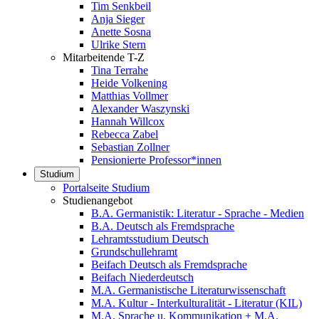
Tim Senkbeil
Anja Sieger
Anette Sosna
Ulrike Stern
Mitarbeitende T-Z
Tina Terrahe
Heide Volkening
Matthias Vollmer
Alexander Waszynski
Hannah Willcox
Rebecca Zabel
Sebastian Zollner
Pensionierte Professor*innen
Studium
Portalseite Studium
Studienangebot
B.A. Germanistik: Literatur - Sprache - Medien
B.A. Deutsch als Fremdsprache
Lehramtsstudium Deutsch
Grundschullehramt
Beifach Deutsch als Fremdsprache
Beifach Niederdeutsch
M.A. Germanistische Literaturwissenschaft
M.A. Kultur - Interkulturalität - Literatur (KIL)
M.A. Sprache u. Kommunikation + M.A.