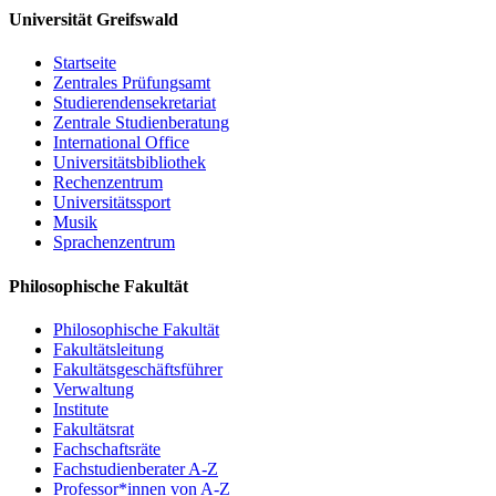
Universität Greifswald
Ewa Pajewska (Szczecin): Zur polnischen
Flurnamenforschung
Startseite
Christoph Schmitt / Holger Meyer (Rostock): Perspektiven
Zentrales Prüfungsamt
und Potenziale eines digitalen Dienstes für Flurnamen aus
Studierendensekretariat
Mecklenburg, Vorpommern und dem nordwestlichen Polen
Zentrale Studienberatung
Resümee, Ausblick
International Office
Universitätsbibliothek
Um Anmeldung per email bis 15. Mai 2017 wird gebeten:
PD Dr.
Rechenzentrum
Matthias Vollmer
Universitätssport
Musik
Sprachenzentrum
Einladung
Philosophische Fakultät
Programm
Philosophische Fakultät
Fakultätsleitung
Fakultätsgeschäftsführer
Verwaltung
Institute
Fakultätsrat
Fachschaftsräte
Fachstudienberater A-Z
Professor*innen von A-Z