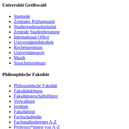
Universität Greifswald
Ewa Pajewska (Szczecin): Zur polnischen
Flurnamenforschung
Startseite
Christoph Schmitt / Holger Meyer (Rostock): Perspektiven
Zentrales Prüfungsamt
und Potenziale eines digitalen Dienstes für Flurnamen aus
Studierendensekretariat
Mecklenburg, Vorpommern und dem nordwestlichen Polen
Zentrale Studienberatung
Resümee, Ausblick
International Office
Universitätsbibliothek
Um Anmeldung per email bis 15. Mai 2017 wird gebeten:
PD Dr.
Rechenzentrum
Matthias Vollmer
Universitätssport
Musik
Sprachenzentrum
Einladung
Philosophische Fakultät
Programm
Philosophische Fakultät
Fakultätsleitung
Fakultätsgeschäftsführer
Verwaltung
Institute
Fakultätsrat
Fachschaftsräte
Fachstudienberater A-Z
Professor*innen von A-Z