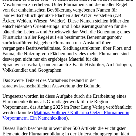
Mischnamen zu erheben. Unter Flurnamen sind die in aller Regel
von der einheimischen Bevölkerung vergebenen Namen für
landwirtschaftlich genutzte Flächen aller Art zu verstehen (z.B.
Äcker, Weiden, Wiesen, Wälder). Diese Namen stellten früher den
entscheidenden Orientierungs- und Lokalisierungsrahmen für die
bäuerliche Lebens- und Arbeitswelt dar. Weil die Benennung eines
Flurstücks in aller Regel auf ein bestimmtes Benennungsmotiv
zurückzuführen ist, geben Flurnamen u.a. Auskunft über
vergangene Besitzverhältnisse, Siedlungsstrukturen, über Flora und
Fauna, die Nutzung von Flächen und vieles mehr. Flurnamen sind
deswegen nicht nur ein ergiebiges Material für die
Sprachwissenschaft, sondern auch z.B. für Historiker, Archäologen,
Volkskundler und Geographen.
Das zweite Teilziel des Vorhabens bestand in der
sprachwissenschaftlichen Auswertung der Befunde.
Umgesetzt worden ist diese Aufgabe durch die Erarbeitung eines
Flurnamenlexikons als Grundlagenwerk für die Region
Vorpommern, das Anfang 2025 im Peter Lang Verlag veröffentlicht
werden konnte (
Matthias Vollmer / Katharina Oelze: Flurnamen in
Vorpommern. Ein Namenlexikon
).
Dieses Buch beschreibt in weit über 500 Artikeln die wichtigsten
Elemente der Flurnamenbildung in der Untersuchungsregion, klärt