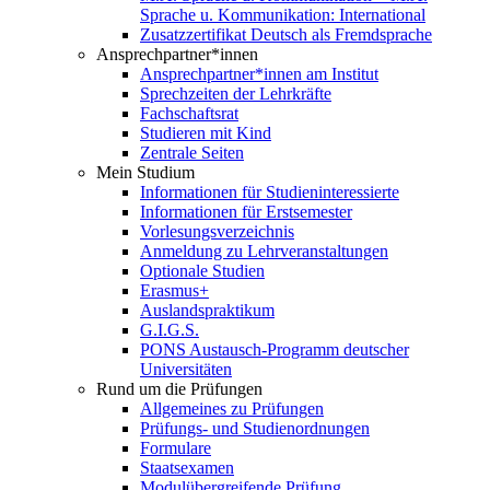
Sprache u. Kommunikation: International
Zusatzzertifikat Deutsch als Fremdsprache
Ansprechpartner*innen
Ansprechpartner*innen am Institut
Sprechzeiten der Lehrkräfte
Fachschaftsrat
Studieren mit Kind
Zentrale Seiten
Mein Studium
Informationen für Studieninteressierte
Informationen für Erstsemester
Vorlesungsverzeichnis
Anmeldung zu Lehrveranstaltungen
Optionale Studien
Erasmus+
Auslandspraktikum
G.I.G.S.
PONS Austausch-Programm deutscher
Universitäten
Rund um die Prüfungen
Allgemeines zu Prüfungen
Prüfungs- und Studienordnungen
Formulare
Staatsexamen
Modulübergreifende Prüfung