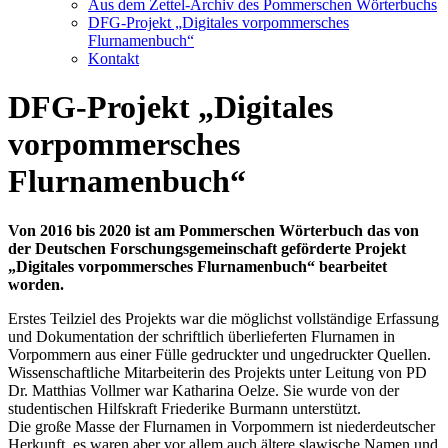
Aus dem Zettel-Archiv des Pommerschen Wörterbuchs
DFG-Projekt „Digitales vorpommersches
Flurnamenbuch“
Kontakt
DFG-Projekt „Digitales
vorpommersches
Flurnamenbuch“
Von 2016 bis 2020 ist am Pommerschen Wörterbuch das von
der Deutschen Forschungsgemeinschaft geförderte Projekt
„Digitales vorpommersches Flurnamenbuch“ bearbeitet
worden.
Erstes Teilziel des Projekts war die möglichst vollständige Erfassung
und Dokumentation der schriftlich überlieferten Flurnamen in
Vorpommern aus einer Fülle gedruckter und ungedruckter Quellen.
Wissenschaftliche Mitarbeiterin des Projekts unter Leitung von PD
Dr. Matthias Vollmer war Katharina Oelze. Sie wurde von der
studentischen Hilfskraft Friederike Burmann unterstützt.
Die große Masse der Flurnamen in Vorpommern ist niederdeutscher
Herkunft, es waren aber vor allem auch ältere slawische Namen und