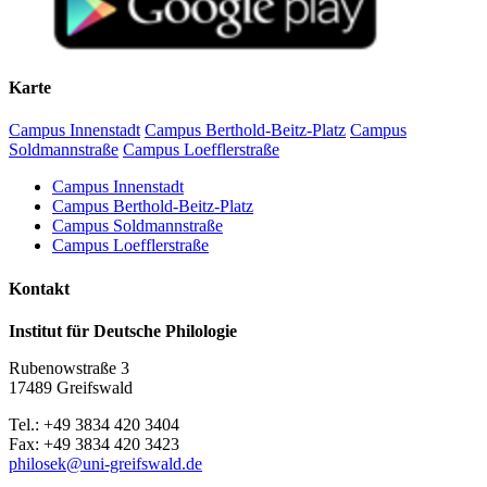
Begrüßung und Einführung
10.40–12.15 Uhr:
Wilfried Krempien (Schwerin): Biographische Notizen zu
Karte
Robert Holsten
Matthias Vollmer (Greifswald): Zur pommerschen
Campus Innenstadt
Campus Berthold-Beitz-Platz
Campus
Flurnamenforschung
Soldmannstraße
Campus Loefflerstraße
Katharina Oelze / Friederike Burmann (Greifswald): Das
digitale vorpommersche Flurnamenbuch
Campus Innenstadt
Campus Berthold-Beitz-Platz
Mittagspause
Campus Soldmannstraße
Campus Loefflerstraße
13.00–14.00 Uhr
Kontakt
Martin Lichtwark (Rostock): Digitale Deskribierung des
Mecklenburgischen Flurnamenarchivs. Eine Crowdsourcing-
Institut für Deutsche Philologie
Initiative
Dirk Alvermann (Greifswald): Die Flurnamen des
Rubenowstraße 3
historischen Amtes Eldena in den Akten der akademischen
17489 Greifswald
Präfekturial– und Patronatsverwaltung im Greifswalder
Universitätsarchiv
Tel.: +49 3834 420 3404
Fax: +49 3834 420 3423
Kaffeepause
philosek
@uni-greifswald
.de
14.20–15.30 Uhr