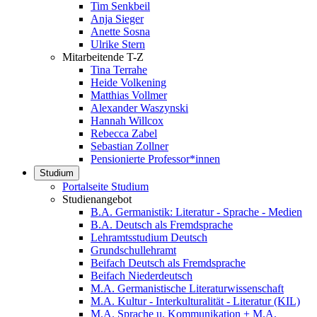
Tim Senkbeil
Anja Sieger
Anette Sosna
Ulrike Stern
Mitarbeitende T-Z
Tina Terrahe
Heide Volkening
Matthias Vollmer
Alexander Waszynski
Hannah Willcox
Rebecca Zabel
Sebastian Zollner
Pensionierte Professor*innen
Studium
Portalseite Studium
Studienangebot
B.A. Germanistik: Literatur - Sprache - Medien
B.A. Deutsch als Fremdsprache
Lehramtsstudium Deutsch
Grundschullehramt
Beifach Deutsch als Fremdsprache
Beifach Niederdeutsch
M.A. Germanistische Literaturwissenschaft
M.A. Kultur - Interkulturalität - Literatur (KIL)
M.A. Sprache u. Kommunikation + M.A.