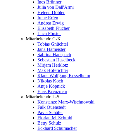
Ines Brünner
Julia von Dall'Armi
Heleen Döbler
Irene Erfen
Andrea Erwig
Elisabeth Flucher
Luca Förster
Mitarbeitende G-K
Tobias Gnüchtel
Jana Hameister
Sabrina Hanspach
Sebastian Haselbeck
Mirjam Herklotz
Max Hoferichter
Klaus Wolfgang Kesselheim
Nikolas Koch
Antje Köpnick
Elias Kreuzmair
Mitarbeitende L-S
Konstanze Marx-Wischnowski
Falk Quenstedt
Pavla Schäfer
Florian M. Schmid
Betty Schulz
Eckhard Schumacher