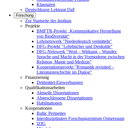
Klausuren
Deutschkurse Lektorat DaF
Forschung
Zur Startseite des Instituts
Projekte
BMFTR-Projekt „Kommunikative Herstellung
von Biodiversität“
Lehrnetzwerk "Niederdeutsch vermitteln"
DFG-Projekt "Lehrbücher und Denkstile"
DFG-Netzwerk "Wort – Wirkung – Wunder.
Sprache und Macht in der Vormoderne zwischen
Religion, Magie und Medizin"
Kooperationsprojekt "Romantik revisited –
Literaturgeschichte im Dialog"
Finanzierung
Drittmittel-Einwerbungen
Qualifikationsarbeiten
Aktuelle Dissertationen
Abgeschlossene Dissertationen
Habilitationen
Kooperationen
Baltic Peripeties
Interdisziplinäres Forschungzentrum Ostseeraum
IZfG