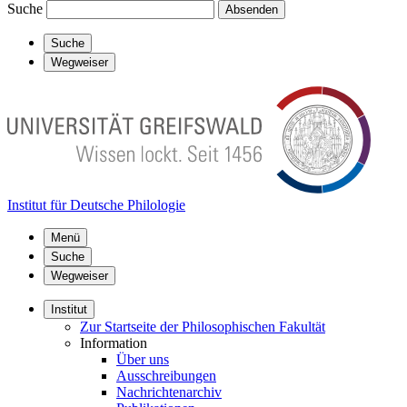
Suche
Absenden
Suche
Wegweiser
Institut für Deutsche Philologie
Menü
Suche
Wegweiser
Institut
Zur Startseite der Philosophischen Fakultät
Information
Über uns
Ausschreibungen
Nachrichtenarchiv