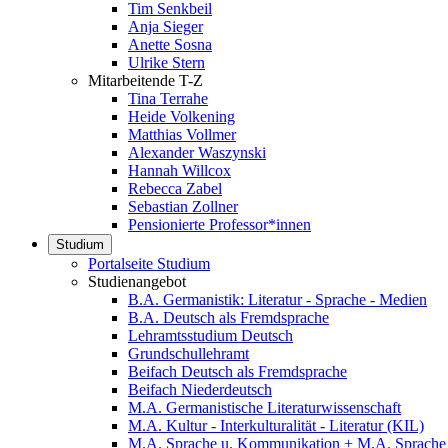
Tim Senkbeil
Anja Sieger
Anette Sosna
Ulrike Stern
Mitarbeitende T-Z
Tina Terrahe
Heide Volkening
Matthias Vollmer
Alexander Waszynski
Hannah Willcox
Rebecca Zabel
Sebastian Zollner
Pensionierte Professor*innen
Studium
Portalseite Studium
Studienangebot
B.A. Germanistik: Literatur - Sprache - Medien
B.A. Deutsch als Fremdsprache
Lehramtsstudium Deutsch
Grundschullehramt
Beifach Deutsch als Fremdsprache
Beifach Niederdeutsch
M.A. Germanistische Literaturwissenschaft
M.A. Kultur - Interkulturalität - Literatur (KIL)
M.A. Sprache u. Kommunikation + M.A. Sprache u