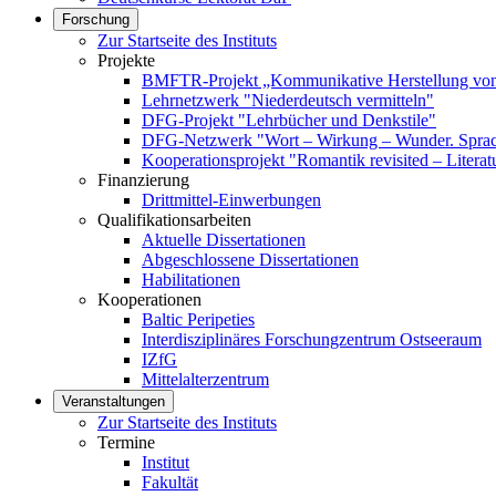
Forschung
Zur Startseite des Instituts
Projekte
BMFTR-Projekt „Kommunikative Herstellung von 
Lehrnetzwerk "Niederdeutsch vermitteln"
DFG-Projekt "Lehrbücher und Denkstile"
DFG-Netzwerk "Wort – Wirkung – Wunder. Sprach
Kooperationsprojekt "Romantik revisited – Literat
Finanzierung
Drittmittel-Einwerbungen
Qualifikationsarbeiten
Aktuelle Dissertationen
Abgeschlossene Dissertationen
Habilitationen
Kooperationen
Baltic Peripeties
Interdisziplinäres Forschungzentrum Ostseeraum
IZfG
Mittelalterzentrum
Veranstaltungen
Zur Startseite des Instituts
Termine
Institut
Fakultät