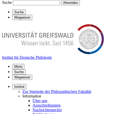
Suche
Absenden
Suche
Wegweiser
Institut für Deutsche Philologie
Menü
Suche
Wegweiser
Institut
Zur Startseite der Philosophischen Fakultät
Information
Über uns
Ausschreibungen
Nachrichtenarchiv