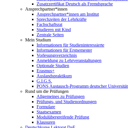
Zusatzzertifikat Deutsch als Fremdsprache
Ansprechpartner*innen
Ansprechpartner*innen am Institut
Sprechzeiten der Lehrkräfte
Fachschaftsrat
Studieren mit Kind
Zentrale Seiten
Mein Studium
Informationen für Studieninteressierte
Informationen für Erstsemester
Vorlesungsverzeichnis
Anmeldung zu Lehrveranstaltungen
Optionale Studien
Erasmus+
Auslandspraktikum
G.I.G.S.
PONS Austausch-Programm deutscher Universität
Rund um die Prüfungen
Allgemeines zu Prüfungen
Prüfungs- und Studienordnungen
Formulare
Staatsexamen
Modulübergreifende Prüfung
Klausuren
Deutschkurse Lektorat DaF