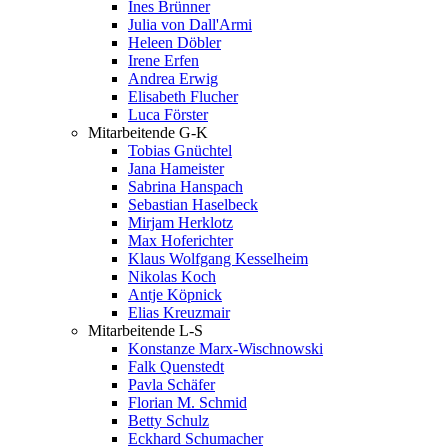
Ines Brünner
Julia von Dall'Armi
Heleen Döbler
Irene Erfen
Andrea Erwig
Elisabeth Flucher
Luca Förster
Mitarbeitende G-K
Tobias Gnüchtel
Jana Hameister
Sabrina Hanspach
Sebastian Haselbeck
Mirjam Herklotz
Max Hoferichter
Klaus Wolfgang Kesselheim
Nikolas Koch
Antje Köpnick
Elias Kreuzmair
Mitarbeitende L-S
Konstanze Marx-Wischnowski
Falk Quenstedt
Pavla Schäfer
Florian M. Schmid
Betty Schulz
Eckhard Schumacher