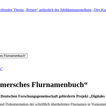
fenden Thema „Reisen“ anlässlich der Jubiläumsausstellung „Des Kais
hes Flurnamenbuch“
h“
mmersches Flurnamenbuch“
 Deutschen Forschungsgemeinschaft geförderte Projekt „Digital
g und Dokumentation der schriftlich überlieferten Flurnamen in Vorpom