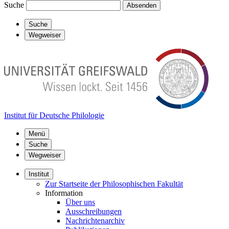
Suche
Absenden
Suche
Wegweiser
Institut für Deutsche Philologie
Menü
Suche
Wegweiser
Institut
Zur Startseite der Philosophischen Fakultät
Information
Über uns
Ausschreibungen
Nachrichtenarchiv