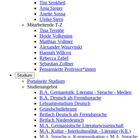
Tim Senkbeil
Anja Sieger
Anette Sosna
Ulrike Stern
Mitarbeitende T-Z
Tina Terrahe
Heide Volkening
Matthias Vollmer
Alexander Waszynski
Hannah Willcox
Rebecca Zabel
Sebastian Zollner
Pensionierte Professor*innen
Studium
Portalseite Studium
Studienangebot
B.A. Germanistik: Literatur - Sprache - Medien
B.A. Deutsch als Fremdsprache
Lehramtsstudium Deutsch
Grundschullehramt
Beifach Deutsch als Fremdsprache
Beifach Niederdeutsch
M.A. Germanistische Literaturwissenschaft
M.A. Kultur - Interkulturalität - Literatur (KIL)
M.A. Sprache u. Kommunikation + M.A. Sprache u