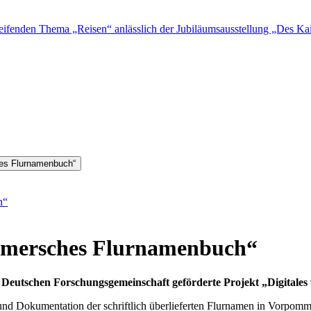
fenden Thema „Reisen“ anlässlich der Jubiläumsausstellung „Des Kais
hes Flurnamenbuch“
h“
mmersches Flurnamenbuch“
 Deutschen Forschungsgemeinschaft geförderte Projekt „Digital
g und Dokumentation der schriftlich überlieferten Flurnamen in Vorpom