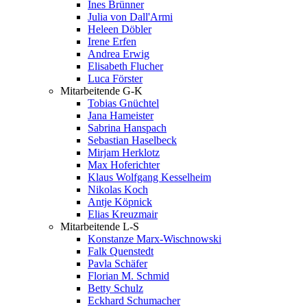
Ines Brünner
Julia von Dall'Armi
Heleen Döbler
Irene Erfen
Andrea Erwig
Elisabeth Flucher
Luca Förster
Mitarbeitende G-K
Tobias Gnüchtel
Jana Hameister
Sabrina Hanspach
Sebastian Haselbeck
Mirjam Herklotz
Max Hoferichter
Klaus Wolfgang Kesselheim
Nikolas Koch
Antje Köpnick
Elias Kreuzmair
Mitarbeitende L-S
Konstanze Marx-Wischnowski
Falk Quenstedt
Pavla Schäfer
Florian M. Schmid
Betty Schulz
Eckhard Schumacher