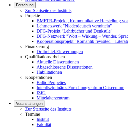
Forschung
Zur Startseite des Instituts
Projekte
BMFTR-Projekt „Kommunikative Herstellung von 
Lehrnetzwerk "Niederdeutsch vermitteln"
DFG-Projekt "Lehrbücher und Denkstile"
DFG-Netzwerk "Wort – Wirkung – Wunder. Sprach
Kooperationsprojekt "Romantik revisited – Literat
Finanzierung
Drittmittel-Einwerbungen
Qualifikationsarbeiten
Aktuelle Dissertationen
Abgeschlossene Dissertationen
Habilitationen
Kooperationen
Baltic Peripeties
Interdisziplinäres Forschungzentrum Ostseeraum
IZfG
Mittelalterzentrum
Veranstaltungen
Zur Startseite des Instituts
Termine
Institut
Fakultät