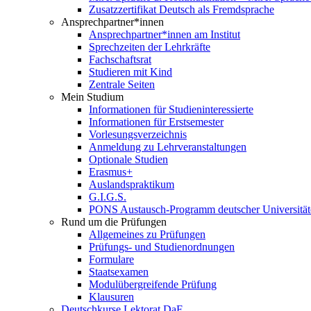
Zusatzzertifikat Deutsch als Fremdsprache
Ansprechpartner*innen
Ansprechpartner*innen am Institut
Sprechzeiten der Lehrkräfte
Fachschaftsrat
Studieren mit Kind
Zentrale Seiten
Mein Studium
Informationen für Studieninteressierte
Informationen für Erstsemester
Vorlesungsverzeichnis
Anmeldung zu Lehrveranstaltungen
Optionale Studien
Erasmus+
Auslandspraktikum
G.I.G.S.
PONS Austausch-Programm deutscher Universität
Rund um die Prüfungen
Allgemeines zu Prüfungen
Prüfungs- und Studienordnungen
Formulare
Staatsexamen
Modulübergreifende Prüfung
Klausuren
Deutschkurse Lektorat DaF