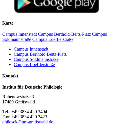
Begrüßung und Einführung
10.40–12.15 Uhr:
Wilfried Krempien (Schwerin): Biographische Notizen zu
Karte
Robert Holsten
Matthias Vollmer (Greifswald): Zur pommerschen
Campus Innenstadt
Campus Berthold-Beitz-Platz
Campus
Flurnamenforschung
Soldmannstraße
Campus Loefflerstraße
Katharina Oelze / Friederike Burmann (Greifswald): Das
digitale vorpommersche Flurnamenbuch
Campus Innenstadt
Campus Berthold-Beitz-Platz
Mittagspause
Campus Soldmannstraße
Campus Loefflerstraße
13.00–14.00 Uhr
Kontakt
Martin Lichtwark (Rostock): Digitale Deskribierung des
Mecklenburgischen Flurnamenarchivs. Eine Crowdsourcing-
Institut für Deutsche Philologie
Initiative
Dirk Alvermann (Greifswald): Die Flurnamen des
Rubenowstraße 3
historischen Amtes Eldena in den Akten der akademischen
17489 Greifswald
Präfekturial– und Patronatsverwaltung im Greifswalder
Universitätsarchiv
Tel.: +49 3834 420 3404
Fax: +49 3834 420 3423
Kaffeepause
philosek
@uni-greifswald
.de
14.20–15.30 Uhr