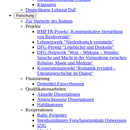
Klausuren
Deutschkurse Lektorat DaF
Forschung
Zur Startseite des Instituts
Projekte
BMFTR-Projekt „Kommunikative Herstellung
von Biodiversität“
Lehrnetzwerk "Niederdeutsch vermitteln"
DFG-Projekt "Lehrbücher und Denkstile"
DFG-Netzwerk "Wort – Wirkung – Wunder.
Sprache und Macht in der Vormoderne zwischen
Religion, Magie und Medizin"
Kooperationsprojekt "Romantik revisited –
Literaturgeschichte im Dialog"
Finanzierung
Drittmittel-Einwerbungen
Qualifikationsarbeiten
Aktuelle Dissertationen
Abgeschlossene Dissertationen
Habilitationen
Kooperationen
Baltic Peripeties
Interdisziplinäres Forschungzentrum Ostseeraum
IZfG