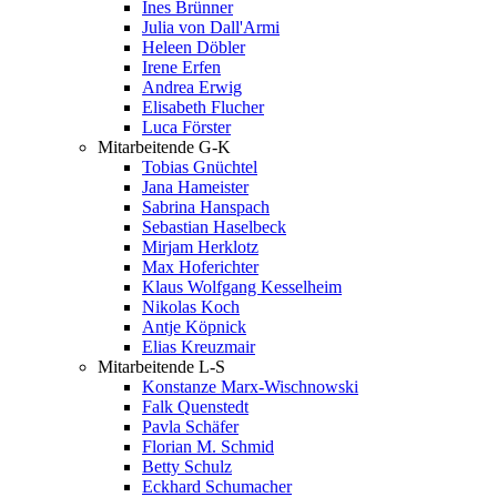
Ines Brünner
Julia von Dall'Armi
Heleen Döbler
Irene Erfen
Andrea Erwig
Elisabeth Flucher
Luca Förster
Mitarbeitende G-K
Tobias Gnüchtel
Jana Hameister
Sabrina Hanspach
Sebastian Haselbeck
Mirjam Herklotz
Max Hoferichter
Klaus Wolfgang Kesselheim
Nikolas Koch
Antje Köpnick
Elias Kreuzmair
Mitarbeitende L-S
Konstanze Marx-Wischnowski
Falk Quenstedt
Pavla Schäfer
Florian M. Schmid
Betty Schulz
Eckhard Schumacher