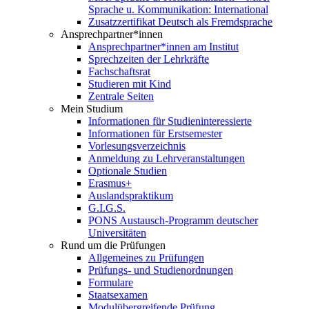
Sprache u. Kommunikation: International
Zusatzzertifikat Deutsch als Fremdsprache
Ansprechpartner*innen
Ansprechpartner*innen am Institut
Sprechzeiten der Lehrkräfte
Fachschaftsrat
Studieren mit Kind
Zentrale Seiten
Mein Studium
Informationen für Studieninteressierte
Informationen für Erstsemester
Vorlesungsverzeichnis
Anmeldung zu Lehrveranstaltungen
Optionale Studien
Erasmus+
Auslandspraktikum
G.I.G.S.
PONS Austausch-Programm deutscher
Universitäten
Rund um die Prüfungen
Allgemeines zu Prüfungen
Prüfungs- und Studienordnungen
Formulare
Staatsexamen
Modulübergreifende Prüfung