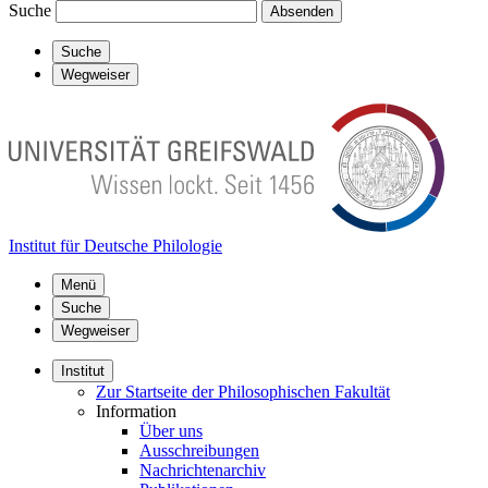
Suche
Absenden
Suche
Wegweiser
Institut für Deutsche Philologie
Menü
Suche
Wegweiser
Institut
Zur Startseite der Philosophischen Fakultät
Information
Über uns
Ausschreibungen
Nachrichtenarchiv