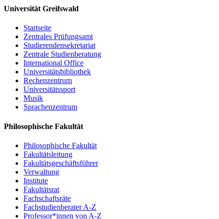
Universität Greifswald
Ewa Pajewska (Szczecin): Zur polnischen
Flurnamenforschung
Startseite
Christoph Schmitt / Holger Meyer (Rostock): Perspektiven
Zentrales Prüfungsamt
und Potenziale eines digitalen Dienstes für Flurnamen aus
Studierendensekretariat
Mecklenburg, Vorpommern und dem nordwestlichen Polen
Zentrale Studienberatung
Resümee, Ausblick
International Office
Universitätsbibliothek
Um Anmeldung per email bis 15. Mai 2017 wird gebeten:
PD Dr.
Rechenzentrum
Matthias Vollmer
Universitätssport
Musik
Sprachenzentrum
Einladung
Philosophische Fakultät
Programm
Philosophische Fakultät
Fakultätsleitung
Fakultätsgeschäftsführer
Verwaltung
Institute
Fakultätsrat
Fachschaftsräte
Fachstudienberater A-Z
Professor*innen von A-Z