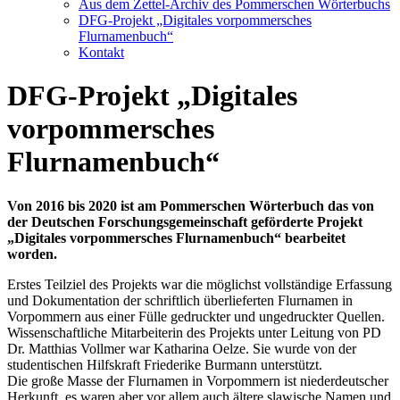
Aus dem Zettel-Archiv des Pommerschen Wörterbuchs
DFG-Projekt „Digitales vorpommersches
Flurnamenbuch“
Kontakt
DFG-Projekt „Digitales
vorpommersches
Flurnamenbuch“
Von 2016 bis 2020 ist am Pommerschen Wörterbuch das von
der Deutschen Forschungsgemeinschaft geförderte Projekt
„Digitales vorpommersches Flurnamenbuch“ bearbeitet
worden.
Erstes Teilziel des Projekts war die möglichst vollständige Erfassung
und Dokumentation der schriftlich überlieferten Flurnamen in
Vorpommern aus einer Fülle gedruckter und ungedruckter Quellen.
Wissenschaftliche Mitarbeiterin des Projekts unter Leitung von PD
Dr. Matthias Vollmer war Katharina Oelze. Sie wurde von der
studentischen Hilfskraft Friederike Burmann unterstützt.
Die große Masse der Flurnamen in Vorpommern ist niederdeutscher
Herkunft, es waren aber vor allem auch ältere slawische Namen und