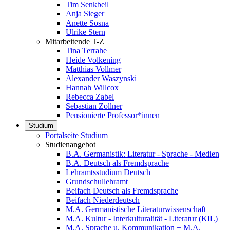
Tim Senkbeil
Anja Sieger
Anette Sosna
Ulrike Stern
Mitarbeitende T-Z
Tina Terrahe
Heide Volkening
Matthias Vollmer
Alexander Waszynski
Hannah Willcox
Rebecca Zabel
Sebastian Zollner
Pensionierte Professor*innen
Studium
Portalseite Studium
Studienangebot
B.A. Germanistik: Literatur - Sprache - Medien
B.A. Deutsch als Fremdsprache
Lehramtsstudium Deutsch
Grundschullehramt
Beifach Deutsch als Fremdsprache
Beifach Niederdeutsch
M.A. Germanistische Literaturwissenschaft
M.A. Kultur - Interkulturalität - Literatur (KIL)
M.A. Sprache u. Kommunikation + M.A.