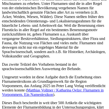
Mischnamen zu erheben. Unter Flurnamen sind die in aller Regel
von der einheimischen Bevölkerung vergebenen Namen für
landwirtschaftlich genutzte Flächen aller Art zu verstehen (z.B.
Äcker, Weiden, Wiesen, Wälder). Diese Namen stellten früher den
entscheidenden Orientierungs- und Lokalisierungsrahmen für die
bäuerliche Lebens- und Arbeitswelt dar. Weil die Benennung eines
Flurstücks in aller Regel auf ein bestimmtes Benennungsmotiv
zurückzuführen ist, geben Flurnamen u.a. Auskunft über
vergangene Besitzverhältnisse, Siedlungsstrukturen, über Flora und
Fauna, die Nutzung von Flächen und vieles mehr. Flurnamen sind
deswegen nicht nur ein ergiebiges Material für die
Sprachwissenschaft, sondern auch z.B. für Historiker, Archäologen,
Volkskundler und Geographen.
Das zweite Teilziel des Vorhabens bestand in der
sprachwissenschaftlichen Auswertung der Befunde.
Umgesetzt worden ist diese Aufgabe durch die Erarbeitung eines
Flurnamenlexikons als Grundlagenwerk für die Region
Vorpommern, das Anfang 2025 im Peter Lang Verlag veröffentlicht
werden konnte (
Matthias Vollmer / Katharina Oelze: Flurnamen in
Vorpommern. Ein Namenlexikon
).
Dieses Buch beschreibt in weit über 500 Artikeln die wichtigsten
Elemente der Flurnamenbildung in der Untersuchungsregion, klärt