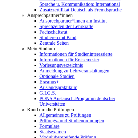
Sprache u. Kommunikation: International
Zusatzzertifikat Deutsch als Fremdsprache
Ansprechpartner*innen
Ansprechpartner*innen am Institut
Sprechzeiten der Lehrkräfte
Fachschaftsrat
Studieren mit Kind
Zentrale Seiten
Mein Studium
Informationen für Studieninteressierte
Informationen für Erstsemester
Vorlesungsverzeichnis
Anmeldung zu Lehrveranstaltungen
Optionale Studien
Erasmus+
Auslandspraktikum
G.I.G.S.
PONS Austausch-Programm deutscher
Universitäten
Rund um die Prüfungen
Allgemeines zu Prüfungen
Prüfungs- und Studienordnungen
Formulare
Staatsexamen
Modulübergreifende Prüfung