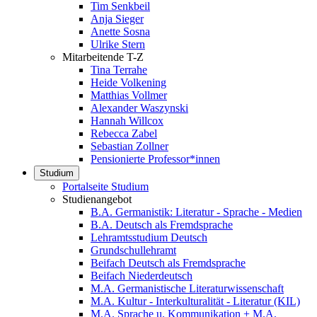
Tim Senkbeil
Anja Sieger
Anette Sosna
Ulrike Stern
Mitarbeitende T-Z
Tina Terrahe
Heide Volkening
Matthias Vollmer
Alexander Waszynski
Hannah Willcox
Rebecca Zabel
Sebastian Zollner
Pensionierte Professor*innen
Studium
Portalseite Studium
Studienangebot
B.A. Germanistik: Literatur - Sprache - Medien
B.A. Deutsch als Fremdsprache
Lehramtsstudium Deutsch
Grundschullehramt
Beifach Deutsch als Fremdsprache
Beifach Niederdeutsch
M.A. Germanistische Literaturwissenschaft
M.A. Kultur - Interkulturalität - Literatur (KIL)
M.A. Sprache u. Kommunikation + M.A.