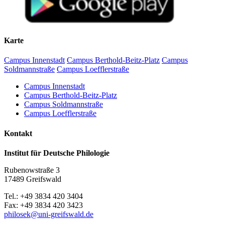
Begrüßung und Einführung
10.40–12.15 Uhr:
Wilfried Krempien (Schwerin): Biographische Notizen zu
Karte
Robert Holsten
Matthias Vollmer (Greifswald): Zur pommerschen
Campus Innenstadt
Campus Berthold-Beitz-Platz
Campus
Flurnamenforschung
Soldmannstraße
Campus Loefflerstraße
Katharina Oelze / Friederike Burmann (Greifswald): Das
digitale vorpommersche Flurnamenbuch
Campus Innenstadt
Campus Berthold-Beitz-Platz
Mittagspause
Campus Soldmannstraße
Campus Loefflerstraße
13.00–14.00 Uhr
Kontakt
Martin Lichtwark (Rostock): Digitale Deskribierung des
Mecklenburgischen Flurnamenarchivs. Eine Crowdsourcing-
Institut für Deutsche Philologie
Initiative
Dirk Alvermann (Greifswald): Die Flurnamen des
Rubenowstraße 3
historischen Amtes Eldena in den Akten der akademischen
17489 Greifswald
Präfekturial– und Patronatsverwaltung im Greifswalder
Universitätsarchiv
Tel.: +49 3834 420 3404
Fax: +49 3834 420 3423
Kaffeepause
philosek
@uni-greifswald
.de
14.20–15.30 Uhr