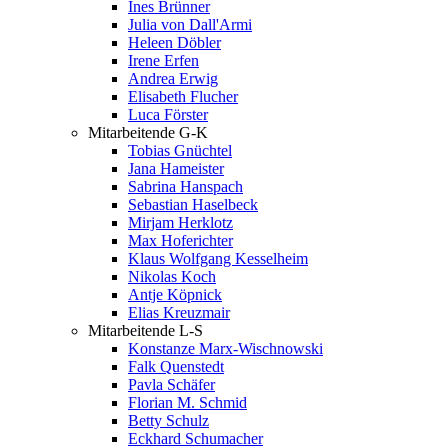
Ines Brünner
Julia von Dall'Armi
Heleen Döbler
Irene Erfen
Andrea Erwig
Elisabeth Flucher
Luca Förster
Mitarbeitende G-K
Tobias Gnüchtel
Jana Hameister
Sabrina Hanspach
Sebastian Haselbeck
Mirjam Herklotz
Max Hoferichter
Klaus Wolfgang Kesselheim
Nikolas Koch
Antje Köpnick
Elias Kreuzmair
Mitarbeitende L-S
Konstanze Marx-Wischnowski
Falk Quenstedt
Pavla Schäfer
Florian M. Schmid
Betty Schulz
Eckhard Schumacher