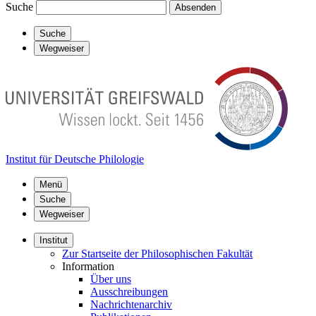
Suche
Absenden
Suche
Wegweiser
Institut für Deutsche Philologie
Menü
Suche
Wegweiser
Institut
Zur Startseite der Philosophischen Fakultät
Information
Über uns
Ausschreibungen
Nachrichtenarchiv