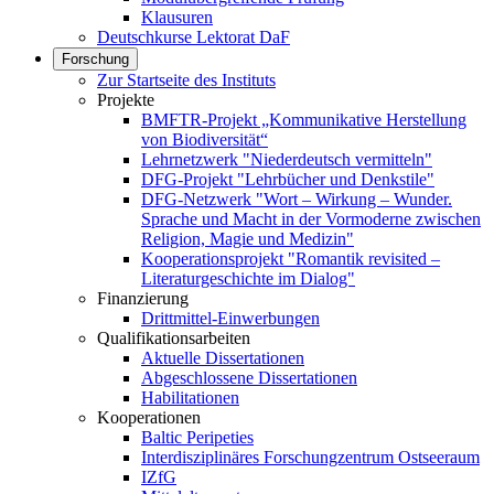
Klausuren
Deutschkurse Lektorat DaF
Forschung
Zur Startseite des Instituts
Projekte
BMFTR-Projekt „Kommunikative Herstellung
von Biodiversität“
Lehrnetzwerk "Niederdeutsch vermitteln"
DFG-Projekt "Lehrbücher und Denkstile"
DFG-Netzwerk "Wort – Wirkung – Wunder.
Sprache und Macht in der Vormoderne zwischen
Religion, Magie und Medizin"
Kooperationsprojekt "Romantik revisited –
Literaturgeschichte im Dialog"
Finanzierung
Drittmittel-Einwerbungen
Qualifikationsarbeiten
Aktuelle Dissertationen
Abgeschlossene Dissertationen
Habilitationen
Kooperationen
Baltic Peripeties
Interdisziplinäres Forschungzentrum Ostseeraum
IZfG