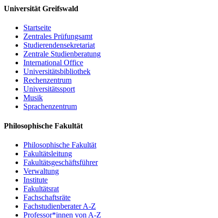
Universität Greifswald
Ewa Pajewska (Szczecin): Zur polnischen
Flurnamenforschung
Startseite
Christoph Schmitt / Holger Meyer (Rostock): Perspektiven
Zentrales Prüfungsamt
und Potenziale eines digitalen Dienstes für Flurnamen aus
Studierendensekretariat
Mecklenburg, Vorpommern und dem nordwestlichen Polen
Zentrale Studienberatung
Resümee, Ausblick
International Office
Universitätsbibliothek
Um Anmeldung per email bis 15. Mai 2017 wird gebeten:
PD Dr.
Rechenzentrum
Matthias Vollmer
Universitätssport
Musik
Sprachenzentrum
Einladung
Philosophische Fakultät
Programm
Philosophische Fakultät
Fakultätsleitung
Fakultätsgeschäftsführer
Verwaltung
Institute
Fakultätsrat
Fachschaftsräte
Fachstudienberater A-Z
Professor*innen von A-Z