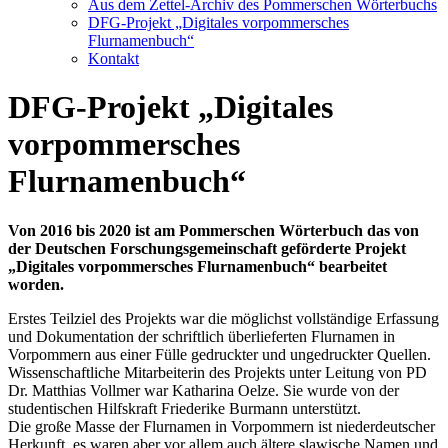
Aus dem Zettel-Archiv des Pommerschen Wörterbuchs
DFG-Projekt „Digitales vorpommersches
Flurnamenbuch“
Kontakt
DFG-Projekt „Digitales
vorpommersches
Flurnamenbuch“
Von 2016 bis 2020 ist am Pommerschen Wörterbuch das von
der Deutschen Forschungsgemeinschaft geförderte Projekt
„Digitales vorpommersches Flurnamenbuch“ bearbeitet
worden.
Erstes Teilziel des Projekts war die möglichst vollständige Erfassung
und Dokumentation der schriftlich überlieferten Flurnamen in
Vorpommern aus einer Fülle gedruckter und ungedruckter Quellen.
Wissenschaftliche Mitarbeiterin des Projekts unter Leitung von PD
Dr. Matthias Vollmer war Katharina Oelze. Sie wurde von der
studentischen Hilfskraft Friederike Burmann unterstützt.
Die große Masse der Flurnamen in Vorpommern ist niederdeutscher
Herkunft, es waren aber vor allem auch ältere slawische Namen und