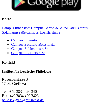
Begrüßung und Einführung
10.40–12.15 Uhr:
Wilfried Krempien (Schwerin): Biographische Notizen zu
Karte
Robert Holsten
Matthias Vollmer (Greifswald): Zur pommerschen
Campus Innenstadt
Campus Berthold-Beitz-Platz
Campus
Flurnamenforschung
Soldmannstraße
Campus Loefflerstraße
Katharina Oelze / Friederike Burmann (Greifswald): Das
digitale vorpommersche Flurnamenbuch
Campus Innenstadt
Campus Berthold-Beitz-Platz
Mittagspause
Campus Soldmannstraße
Campus Loefflerstraße
13.00–14.00 Uhr
Kontakt
Martin Lichtwark (Rostock): Digitale Deskribierung des
Mecklenburgischen Flurnamenarchivs. Eine Crowdsourcing-
Institut für Deutsche Philologie
Initiative
Dirk Alvermann (Greifswald): Die Flurnamen des
Rubenowstraße 3
historischen Amtes Eldena in den Akten der akademischen
17489 Greifswald
Präfekturial– und Patronatsverwaltung im Greifswalder
Universitätsarchiv
Tel.: +49 3834 420 3404
Fax: +49 3834 420 3423
Kaffeepause
philosek
@uni-greifswald
.de
14.20–15.30 Uhr