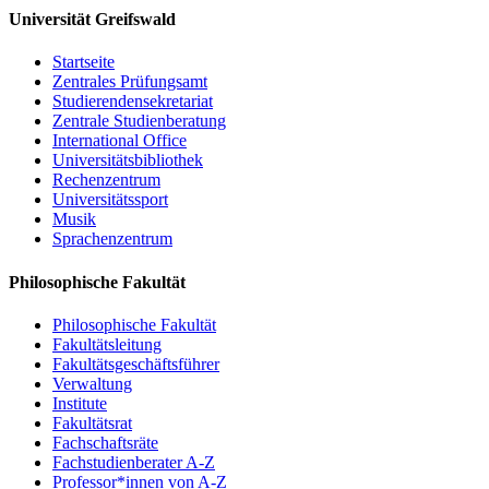
Universität Greifswald
Ewa Pajewska (Szczecin): Zur polnischen
Flurnamenforschung
Startseite
Christoph Schmitt / Holger Meyer (Rostock): Perspektiven
Zentrales Prüfungsamt
und Potenziale eines digitalen Dienstes für Flurnamen aus
Studierendensekretariat
Mecklenburg, Vorpommern und dem nordwestlichen Polen
Zentrale Studienberatung
Resümee, Ausblick
International Office
Universitätsbibliothek
Um Anmeldung per email bis 15. Mai 2017 wird gebeten:
PD Dr.
Rechenzentrum
Matthias Vollmer
Universitätssport
Musik
Sprachenzentrum
Einladung
Philosophische Fakultät
Programm
Philosophische Fakultät
Fakultätsleitung
Fakultätsgeschäftsführer
Verwaltung
Institute
Fakultätsrat
Fachschaftsräte
Fachstudienberater A-Z
Professor*innen von A-Z