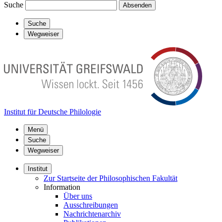
Suche
Absenden
Suche
Wegweiser
Institut für Deutsche Philologie
Menü
Suche
Wegweiser
Institut
Zur Startseite der Philosophischen Fakultät
Information
Über uns
Ausschreibungen
Nachrichtenarchiv