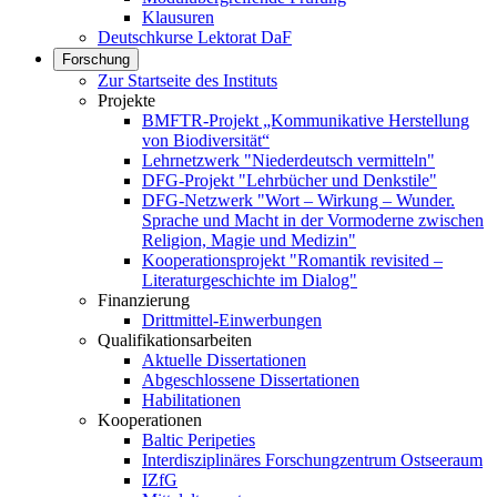
Klausuren
Deutschkurse Lektorat DaF
Forschung
Zur Startseite des Instituts
Projekte
BMFTR-Projekt „Kommunikative Herstellung
von Biodiversität“
Lehrnetzwerk "Niederdeutsch vermitteln"
DFG-Projekt "Lehrbücher und Denkstile"
DFG-Netzwerk "Wort – Wirkung – Wunder.
Sprache und Macht in der Vormoderne zwischen
Religion, Magie und Medizin"
Kooperationsprojekt "Romantik revisited –
Literaturgeschichte im Dialog"
Finanzierung
Drittmittel-Einwerbungen
Qualifikationsarbeiten
Aktuelle Dissertationen
Abgeschlossene Dissertationen
Habilitationen
Kooperationen
Baltic Peripeties
Interdisziplinäres Forschungzentrum Ostseeraum
IZfG