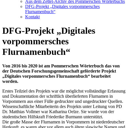
Aus dem Zettel-Archiv des Pommerschen Wörterbuchs
DFG-Projekt „Digitales vorpommersches
Flurnamenbuch“
Kontakt
DFG-Projekt „Digitales
vorpommersches
Flurnamenbuch“
Von 2016 bis 2020 ist am Pommerschen Wörterbuch das von
der Deutschen Forschungsgemeinschaft geförderte Projekt
„Digitales vorpommersches Flurnamenbuch“ bearbeitet
worden.
Erstes Teilziel des Projekts war die möglichst vollständige Erfassung
und Dokumentation der schriftlich überlieferten Flurnamen in
Vorpommern aus einer Fülle gedruckter und ungedruckter Quellen.
Wissenschaftliche Mitarbeiterin des Projekts unter Leitung von PD
Dr. Matthias Vollmer war Katharina Oelze. Sie wurde von der
studentischen Hilfskraft Friederike Burmann unterstützt.
Die große Masse der Flurnamen in Vorpommern ist niederdeutscher
Herkunft, es waren aber vor allem auch ältere slawische Namen und