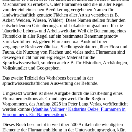
Mischnamen zu erheben. Unter Flurnamen sind die in aller Regel
von der einheimischen Bevölkerung vergebenen Namen für
landwirtschaftlich genutzte Flächen aller Art zu verstehen (z.B.
Äcker, Weiden, Wiesen, Wälder). Diese Namen stellten früher den
entscheidenden Orientierungs- und Lokalisierungsrahmen für die
bäuerliche Lebens- und Arbeitswelt dar. Weil die Benennung eines
Flurstücks in aller Regel auf ein bestimmtes Benennungsmotiv
zurückzuführen ist, geben Flurnamen u.a. Auskunft über
vergangene Besitzverhältnisse, Siedlungsstrukturen, über Flora und
Fauna, die Nutzung von Flächen und vieles mehr. Flurnamen sind
deswegen nicht nur ein ergiebiges Material für die
Sprachwissenschaft, sondern auch z.B. für Historiker, Archäologen,
Volkskundler und Geographen.
Das zweite Teilziel des Vorhabens bestand in der
sprachwissenschaftlichen Auswertung der Befunde.
Umgesetzt worden ist diese Aufgabe durch die Erarbeitung eines
Flurnamenlexikons als Grundlagenwerk für die Region
Vorpommern, das Anfang 2025 im Peter Lang Verlag veröffentlicht
werden konnte (
Matthias Vollmer / Katharina Oelze: Flurnamen in
Vorpommern. Ein Namenlexikon
).
Dieses Buch beschreibt in weit über 500 Artikeln die wichtigsten
Elemente der Flurnamenbildung in der Untersuchungsregion, klärt