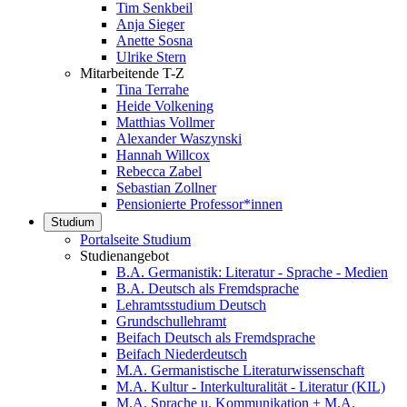
Tim Senkbeil
Anja Sieger
Anette Sosna
Ulrike Stern
Mitarbeitende T-Z
Tina Terrahe
Heide Volkening
Matthias Vollmer
Alexander Waszynski
Hannah Willcox
Rebecca Zabel
Sebastian Zollner
Pensionierte Professor*innen
Studium
Portalseite Studium
Studienangebot
B.A. Germanistik: Literatur - Sprache - Medien
B.A. Deutsch als Fremdsprache
Lehramtsstudium Deutsch
Grundschullehramt
Beifach Deutsch als Fremdsprache
Beifach Niederdeutsch
M.A. Germanistische Literaturwissenschaft
M.A. Kultur - Interkulturalität - Literatur (KIL)
M.A. Sprache u. Kommunikation + M.A.