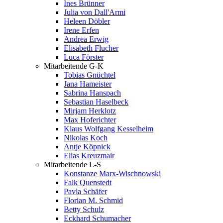
Ines Brünner
Julia von Dall'Armi
Heleen Döbler
Irene Erfen
Andrea Erwig
Elisabeth Flucher
Luca Förster
Mitarbeitende G-K
Tobias Gnüchtel
Jana Hameister
Sabrina Hanspach
Sebastian Haselbeck
Mirjam Herklotz
Max Hoferichter
Klaus Wolfgang Kesselheim
Nikolas Koch
Antje Köpnick
Elias Kreuzmair
Mitarbeitende L-S
Konstanze Marx-Wischnowski
Falk Quenstedt
Pavla Schäfer
Florian M. Schmid
Betty Schulz
Eckhard Schumacher