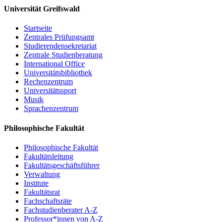
Universität Greifswald
Ewa Pajewska (Szczecin): Zur polnischen
Flurnamenforschung
Startseite
Christoph Schmitt / Holger Meyer (Rostock): Perspektiven
Zentrales Prüfungsamt
und Potenziale eines digitalen Dienstes für Flurnamen aus
Studierendensekretariat
Mecklenburg, Vorpommern und dem nordwestlichen Polen
Zentrale Studienberatung
Resümee, Ausblick
International Office
Universitätsbibliothek
Um Anmeldung per email bis 15. Mai 2017 wird gebeten:
PD Dr.
Rechenzentrum
Matthias Vollmer
Universitätssport
Musik
Sprachenzentrum
Einladung
Philosophische Fakultät
Programm
Philosophische Fakultät
Fakultätsleitung
Fakultätsgeschäftsführer
Verwaltung
Institute
Fakultätsrat
Fachschaftsräte
Fachstudienberater A-Z
Professor*innen von A-Z