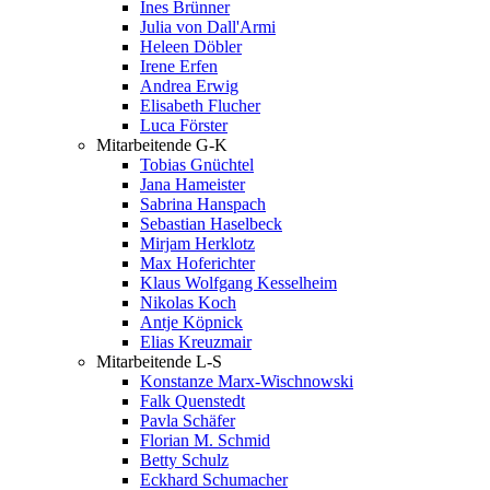
Ines Brünner
Julia von Dall'Armi
Heleen Döbler
Irene Erfen
Andrea Erwig
Elisabeth Flucher
Luca Förster
Mitarbeitende G-K
Tobias Gnüchtel
Jana Hameister
Sabrina Hanspach
Sebastian Haselbeck
Mirjam Herklotz
Max Hoferichter
Klaus Wolfgang Kesselheim
Nikolas Koch
Antje Köpnick
Elias Kreuzmair
Mitarbeitende L-S
Konstanze Marx-Wischnowski
Falk Quenstedt
Pavla Schäfer
Florian M. Schmid
Betty Schulz
Eckhard Schumacher