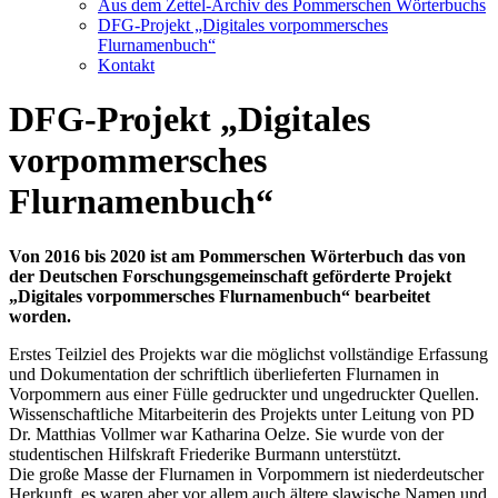
Aus dem Zettel-Archiv des Pommerschen Wörterbuchs
DFG-Projekt „Digitales vorpommersches
Flurnamenbuch“
Kontakt
DFG-Projekt „Digitales
vorpommersches
Flurnamenbuch“
Von 2016 bis 2020 ist am Pommerschen Wörterbuch das von
der Deutschen Forschungsgemeinschaft geförderte Projekt
„Digitales vorpommersches Flurnamenbuch“ bearbeitet
worden.
Erstes Teilziel des Projekts war die möglichst vollständige Erfassung
und Dokumentation der schriftlich überlieferten Flurnamen in
Vorpommern aus einer Fülle gedruckter und ungedruckter Quellen.
Wissenschaftliche Mitarbeiterin des Projekts unter Leitung von PD
Dr. Matthias Vollmer war Katharina Oelze. Sie wurde von der
studentischen Hilfskraft Friederike Burmann unterstützt.
Die große Masse der Flurnamen in Vorpommern ist niederdeutscher
Herkunft, es waren aber vor allem auch ältere slawische Namen und