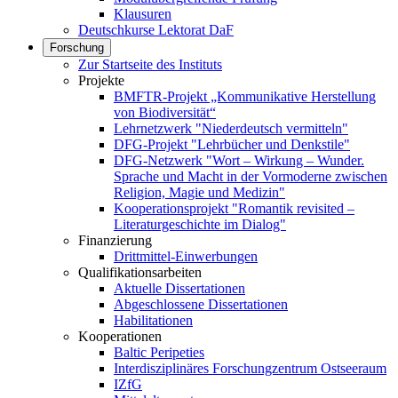
Klausuren
Deutschkurse Lektorat DaF
Forschung
Zur Startseite des Instituts
Projekte
BMFTR-Projekt „Kommunikative Herstellung
von Biodiversität“
Lehrnetzwerk "Niederdeutsch vermitteln"
DFG-Projekt "Lehrbücher und Denkstile"
DFG-Netzwerk "Wort – Wirkung – Wunder.
Sprache und Macht in der Vormoderne zwischen
Religion, Magie und Medizin"
Kooperationsprojekt "Romantik revisited –
Literaturgeschichte im Dialog"
Finanzierung
Drittmittel-Einwerbungen
Qualifikationsarbeiten
Aktuelle Dissertationen
Abgeschlossene Dissertationen
Habilitationen
Kooperationen
Baltic Peripeties
Interdisziplinäres Forschungzentrum Ostseeraum
IZfG