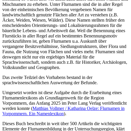
Mischnamen zu erheben. Unter Flurnamen sind die in aller Regel
von der einheimischen Bevölkerung vergebenen Namen für
landwirtschaftlich genutzte Flächen aller Art zu verstehen (z.B.
Äcker, Weiden, Wiesen, Wälder). Diese Namen stellten früher den
entscheidenden Orientierungs- und Lokalisierungsrahmen für die
bäuerliche Lebens- und Arbeitswelt dar. Weil die Benennung eines
Flurstücks in aller Regel auf ein bestimmtes Benennungsmotiv
zurückzuführen ist, geben Flurnamen u.a. Auskunft über
vergangene Besitzverhältnisse, Siedlungsstrukturen, über Flora und
Fauna, die Nutzung von Flächen und vieles mehr. Flurnamen sind
deswegen nicht nur ein ergiebiges Material für die
Sprachwissenschaft, sondern auch z.B. für Historiker, Archäologen,
Volkskundler und Geographen.
Das zweite Teilziel des Vorhabens bestand in der
sprachwissenschaftlichen Auswertung der Befunde.
Umgesetzt worden ist diese Aufgabe durch die Erarbeitung eines
Flurnamenlexikons als Grundlagenwerk für die Region
Vorpommern, das Anfang 2025 im Peter Lang Verlag veröffentlicht
werden konnte (
Matthias Vollmer / Katharina Oelze: Flurnamen in
Vorpommern. Ein Namenlexikon
).
Dieses Buch beschreibt in weit über 500 Artikeln die wichtigsten
Elemente der Flurnamenbildung in der Untersuchungsregion, klärt