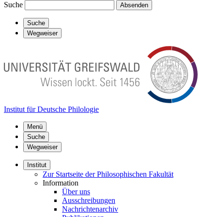
Suche
Absenden
Suche
Wegweiser
Institut für Deutsche Philologie
Menü
Suche
Wegweiser
Institut
Zur Startseite der Philosophischen Fakultät
Information
Über uns
Ausschreibungen
Nachrichtenarchiv