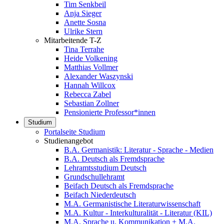
Tim Senkbeil
Anja Sieger
Anette Sosna
Ulrike Stern
Mitarbeitende T-Z
Tina Terrahe
Heide Volkening
Matthias Vollmer
Alexander Waszynski
Hannah Willcox
Rebecca Zabel
Sebastian Zollner
Pensionierte Professor*innen
Studium
Portalseite Studium
Studienangebot
B.A. Germanistik: Literatur - Sprache - Medien
B.A. Deutsch als Fremdsprache
Lehramtsstudium Deutsch
Grundschullehramt
Beifach Deutsch als Fremdsprache
Beifach Niederdeutsch
M.A. Germanistische Literaturwissenschaft
M.A. Kultur - Interkulturalität - Literatur (KIL)
M.A. Sprache u. Kommunikation + M.A.