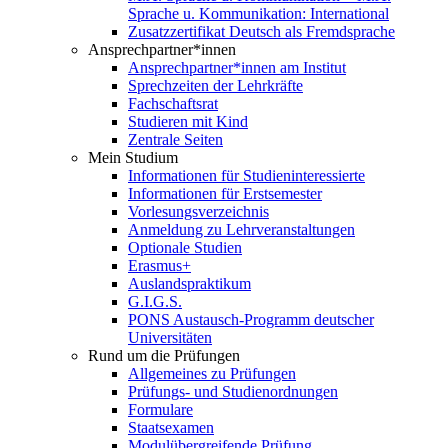
Sprache u. Kommunikation: International
Zusatzzertifikat Deutsch als Fremdsprache
Ansprechpartner*innen
Ansprechpartner*innen am Institut
Sprechzeiten der Lehrkräfte
Fachschaftsrat
Studieren mit Kind
Zentrale Seiten
Mein Studium
Informationen für Studieninteressierte
Informationen für Erstsemester
Vorlesungsverzeichnis
Anmeldung zu Lehrveranstaltungen
Optionale Studien
Erasmus+
Auslandspraktikum
G.I.G.S.
PONS Austausch-Programm deutscher
Universitäten
Rund um die Prüfungen
Allgemeines zu Prüfungen
Prüfungs- und Studienordnungen
Formulare
Staatsexamen
Modulübergreifende Prüfung