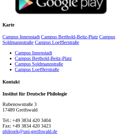
Begrüßung und Einführung
10.40–12.15 Uhr:
Wilfried Krempien (Schwerin): Biographische Notizen zu
Karte
Robert Holsten
Matthias Vollmer (Greifswald): Zur pommerschen
Campus Innenstadt
Campus Berthold-Beitz-Platz
Campus
Flurnamenforschung
Soldmannstraße
Campus Loefflerstraße
Katharina Oelze / Friederike Burmann (Greifswald): Das
digitale vorpommersche Flurnamenbuch
Campus Innenstadt
Campus Berthold-Beitz-Platz
Mittagspause
Campus Soldmannstraße
Campus Loefflerstraße
13.00–14.00 Uhr
Kontakt
Martin Lichtwark (Rostock): Digitale Deskribierung des
Mecklenburgischen Flurnamenarchivs. Eine Crowdsourcing-
Institut für Deutsche Philologie
Initiative
Dirk Alvermann (Greifswald): Die Flurnamen des
Rubenowstraße 3
historischen Amtes Eldena in den Akten der akademischen
17489 Greifswald
Präfekturial– und Patronatsverwaltung im Greifswalder
Universitätsarchiv
Tel.: +49 3834 420 3404
Fax: +49 3834 420 3423
Kaffeepause
philosek
@uni-greifswald
.de
14.20–15.30 Uhr