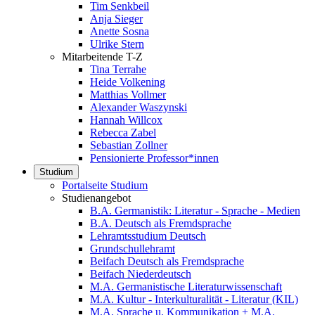
Tim Senkbeil
Anja Sieger
Anette Sosna
Ulrike Stern
Mitarbeitende T-Z
Tina Terrahe
Heide Volkening
Matthias Vollmer
Alexander Waszynski
Hannah Willcox
Rebecca Zabel
Sebastian Zollner
Pensionierte Professor*innen
Studium
Portalseite Studium
Studienangebot
B.A. Germanistik: Literatur - Sprache - Medien
B.A. Deutsch als Fremdsprache
Lehramtsstudium Deutsch
Grundschullehramt
Beifach Deutsch als Fremdsprache
Beifach Niederdeutsch
M.A. Germanistische Literaturwissenschaft
M.A. Kultur - Interkulturalität - Literatur (KIL)
M.A. Sprache u. Kommunikation + M.A.