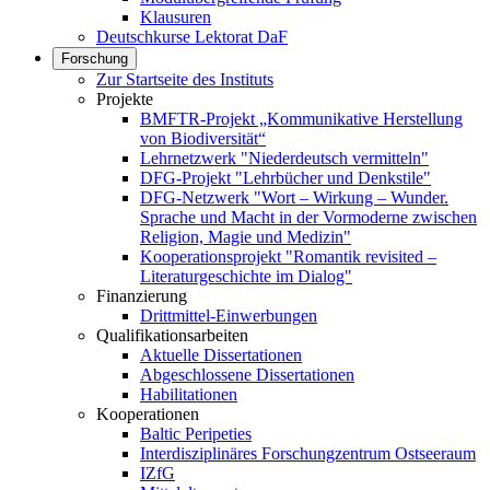
Klausuren
Deutschkurse Lektorat DaF
Forschung
Zur Startseite des Instituts
Projekte
BMFTR-Projekt „Kommunikative Herstellung
von Biodiversität“
Lehrnetzwerk "Niederdeutsch vermitteln"
DFG-Projekt "Lehrbücher und Denkstile"
DFG-Netzwerk "Wort – Wirkung – Wunder.
Sprache und Macht in der Vormoderne zwischen
Religion, Magie und Medizin"
Kooperationsprojekt "Romantik revisited –
Literaturgeschichte im Dialog"
Finanzierung
Drittmittel-Einwerbungen
Qualifikationsarbeiten
Aktuelle Dissertationen
Abgeschlossene Dissertationen
Habilitationen
Kooperationen
Baltic Peripeties
Interdisziplinäres Forschungzentrum Ostseeraum
IZfG