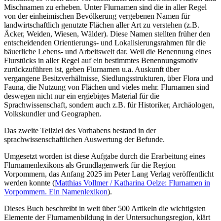
Mischnamen zu erheben. Unter Flurnamen sind die in aller Regel
von der einheimischen Bevölkerung vergebenen Namen für
landwirtschaftlich genutzte Flächen aller Art zu verstehen (z.B.
Äcker, Weiden, Wiesen, Wälder). Diese Namen stellten früher den
entscheidenden Orientierungs- und Lokalisierungsrahmen für die
bäuerliche Lebens- und Arbeitswelt dar. Weil die Benennung eines
Flurstücks in aller Regel auf ein bestimmtes Benennungsmotiv
zurückzuführen ist, geben Flurnamen u.a. Auskunft über
vergangene Besitzverhältnisse, Siedlungsstrukturen, über Flora und
Fauna, die Nutzung von Flächen und vieles mehr. Flurnamen sind
deswegen nicht nur ein ergiebiges Material für die
Sprachwissenschaft, sondern auch z.B. für Historiker, Archäologen,
Volkskundler und Geographen.
Das zweite Teilziel des Vorhabens bestand in der
sprachwissenschaftlichen Auswertung der Befunde.
Umgesetzt worden ist diese Aufgabe durch die Erarbeitung eines
Flurnamenlexikons als Grundlagenwerk für die Region
Vorpommern, das Anfang 2025 im Peter Lang Verlag veröffentlicht
werden konnte (
Matthias Vollmer / Katharina Oelze: Flurnamen in
Vorpommern. Ein Namenlexikon
).
Dieses Buch beschreibt in weit über 500 Artikeln die wichtigsten
Elemente der Flurnamenbildung in der Untersuchungsregion, klärt