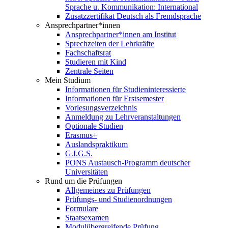
Sprache u. Kommunikation: International
Zusatzzertifikat Deutsch als Fremdsprache
Ansprechpartner*innen
Ansprechpartner*innen am Institut
Sprechzeiten der Lehrkräfte
Fachschaftsrat
Studieren mit Kind
Zentrale Seiten
Mein Studium
Informationen für Studieninteressierte
Informationen für Erstsemester
Vorlesungsverzeichnis
Anmeldung zu Lehrveranstaltungen
Optionale Studien
Erasmus+
Auslandspraktikum
G.I.G.S.
PONS Austausch-Programm deutscher
Universitäten
Rund um die Prüfungen
Allgemeines zu Prüfungen
Prüfungs- und Studienordnungen
Formulare
Staatsexamen
Modulübergreifende Prüfung