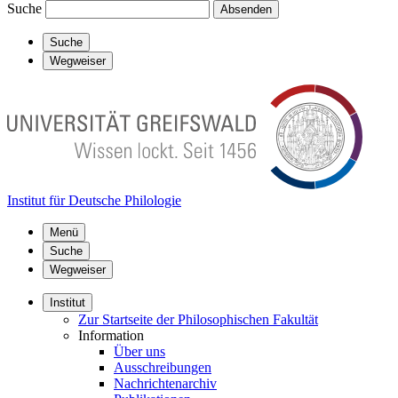
Suche
Absenden
Suche
Wegweiser
Institut für Deutsche Philologie
Menü
Suche
Wegweiser
Institut
Zur Startseite der Philosophischen Fakultät
Information
Über uns
Ausschreibungen
Nachrichtenarchiv