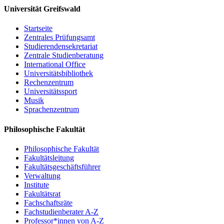
Universität Greifswald
Ewa Pajewska (Szczecin): Zur polnischen
Flurnamenforschung
Startseite
Christoph Schmitt / Holger Meyer (Rostock): Perspektiven
Zentrales Prüfungsamt
und Potenziale eines digitalen Dienstes für Flurnamen aus
Studierendensekretariat
Mecklenburg, Vorpommern und dem nordwestlichen Polen
Zentrale Studienberatung
Resümee, Ausblick
International Office
Universitätsbibliothek
Um Anmeldung per email bis 15. Mai 2017 wird gebeten:
PD Dr.
Rechenzentrum
Matthias Vollmer
Universitätssport
Musik
Sprachenzentrum
Einladung
Philosophische Fakultät
Programm
Philosophische Fakultät
Fakultätsleitung
Fakultätsgeschäftsführer
Verwaltung
Institute
Fakultätsrat
Fachschaftsräte
Fachstudienberater A-Z
Professor*innen von A-Z