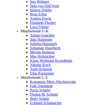
Ines Brünner
Julia von Dall'Armi
Heleen Döbler
Irene Erfen
Andrea Erwig
Elisabeth Flucher
Luca Förster
Mitarbeitende G-K
Tobias Gnüchtel
Jana Hameister
Sabrina Hanspach
Sebastian Haselbeck
Mirjam Herklotz
Max Hoferichter
Klaus Wolfgang Kesselheim
Nikolas Koch
Antje Köpnick
Elias Kreuzmair
Mitarbeitende L-S
Konstanze Marx-Wischnowski
Falk Quenstedt
Pavla Schäfer
Florian M. Schmid
Betty Schulz
Eckhard Schumacher