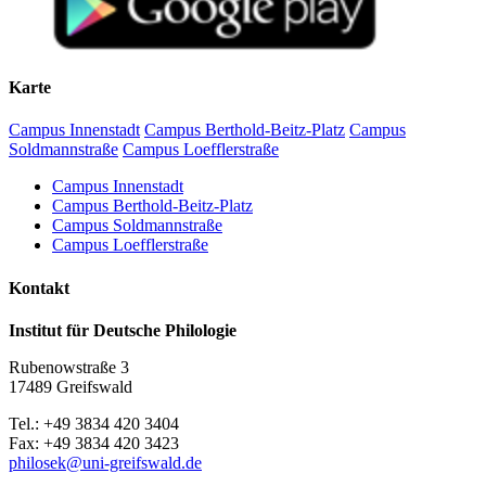
Begrüßung und Einführung
10.40–12.15 Uhr:
Wilfried Krempien (Schwerin): Biographische Notizen zu
Karte
Robert Holsten
Matthias Vollmer (Greifswald): Zur pommerschen
Campus Innenstadt
Campus Berthold-Beitz-Platz
Campus
Flurnamenforschung
Soldmannstraße
Campus Loefflerstraße
Katharina Oelze / Friederike Burmann (Greifswald): Das
digitale vorpommersche Flurnamenbuch
Campus Innenstadt
Campus Berthold-Beitz-Platz
Mittagspause
Campus Soldmannstraße
Campus Loefflerstraße
13.00–14.00 Uhr
Kontakt
Martin Lichtwark (Rostock): Digitale Deskribierung des
Mecklenburgischen Flurnamenarchivs. Eine Crowdsourcing-
Institut für Deutsche Philologie
Initiative
Dirk Alvermann (Greifswald): Die Flurnamen des
Rubenowstraße 3
historischen Amtes Eldena in den Akten der akademischen
17489 Greifswald
Präfekturial– und Patronatsverwaltung im Greifswalder
Universitätsarchiv
Tel.: +49 3834 420 3404
Fax: +49 3834 420 3423
Kaffeepause
philosek
@uni-greifswald
.de
14.20–15.30 Uhr