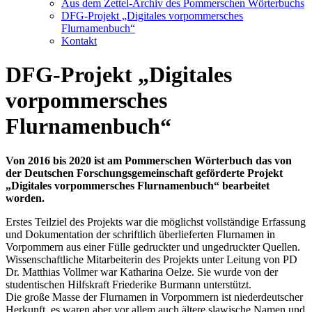
Aus dem Zettel-Archiv des Pommerschen Wörterbuchs
DFG-Projekt „Digitales vorpommersches
Flurnamenbuch“
Kontakt
DFG-Projekt „Digitales
vorpommersches
Flurnamenbuch“
Von 2016 bis 2020 ist am Pommerschen Wörterbuch das von
der Deutschen Forschungsgemeinschaft geförderte Projekt
„Digitales vorpommersches Flurnamenbuch“ bearbeitet
worden.
Erstes Teilziel des Projekts war die möglichst vollständige Erfassung
und Dokumentation der schriftlich überlieferten Flurnamen in
Vorpommern aus einer Fülle gedruckter und ungedruckter Quellen.
Wissenschaftliche Mitarbeiterin des Projekts unter Leitung von PD
Dr. Matthias Vollmer war Katharina Oelze. Sie wurde von der
studentischen Hilfskraft Friederike Burmann unterstützt.
Die große Masse der Flurnamen in Vorpommern ist niederdeutscher
Herkunft, es waren aber vor allem auch ältere slawische Namen und