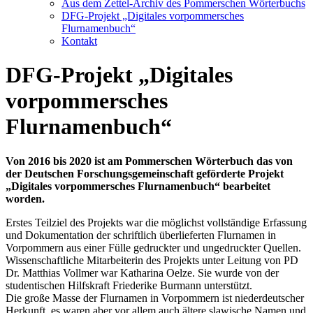
Aus dem Zettel-Archiv des Pommerschen Wörterbuchs
DFG-Projekt „Digitales vorpommersches
Flurnamenbuch“
Kontakt
DFG-Projekt „Digitales
vorpommersches
Flurnamenbuch“
Von 2016 bis 2020 ist am Pommerschen Wörterbuch das von
der Deutschen Forschungsgemeinschaft geförderte Projekt
„Digitales vorpommersches Flurnamenbuch“ bearbeitet
worden.
Erstes Teilziel des Projekts war die möglichst vollständige Erfassung
und Dokumentation der schriftlich überlieferten Flurnamen in
Vorpommern aus einer Fülle gedruckter und ungedruckter Quellen.
Wissenschaftliche Mitarbeiterin des Projekts unter Leitung von PD
Dr. Matthias Vollmer war Katharina Oelze. Sie wurde von der
studentischen Hilfskraft Friederike Burmann unterstützt.
Die große Masse der Flurnamen in Vorpommern ist niederdeutscher
Herkunft, es waren aber vor allem auch ältere slawische Namen und