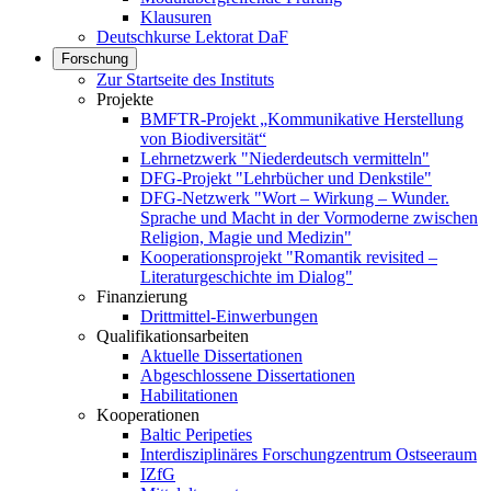
Klausuren
Deutschkurse Lektorat DaF
Forschung
Zur Startseite des Instituts
Projekte
BMFTR-Projekt „Kommunikative Herstellung
von Biodiversität“
Lehrnetzwerk "Niederdeutsch vermitteln"
DFG-Projekt "Lehrbücher und Denkstile"
DFG-Netzwerk "Wort – Wirkung – Wunder.
Sprache und Macht in der Vormoderne zwischen
Religion, Magie und Medizin"
Kooperationsprojekt "Romantik revisited –
Literaturgeschichte im Dialog"
Finanzierung
Drittmittel-Einwerbungen
Qualifikationsarbeiten
Aktuelle Dissertationen
Abgeschlossene Dissertationen
Habilitationen
Kooperationen
Baltic Peripeties
Interdisziplinäres Forschungzentrum Ostseeraum
IZfG