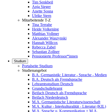
Tim Senkbeil
Anja Sieger
Anette Sosna
Ulrike Stern
Mitarbeitende T-Z
Tina Terrahe
Heide Volkening
Matthias Vollmer
Alexander Waszynski
Hannah Willcox
Rebecca Zabel
Sebastian Zollner
Pensionierte Professor*innen
Studium
Portalseite Studium
Studienangebot
B.A. Germanistik: Literatur - Sprache - Medien
B.A. Deutsch als Fremdsprache
Lehramtsstudium Deutsch
Grundschullehramt
Beifach Deutsch als Fremdsprache
Beifach Niederdeutsch
M.A. Germanistische Literaturwissenschaft
M.A. Kultur - Interkulturalität - Literatur (KIL)
M.A. Sprache u. Kommunikation + M.A.