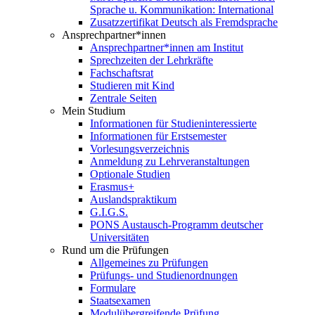
Sprache u. Kommunikation: International
Zusatzzertifikat Deutsch als Fremdsprache
Ansprechpartner*innen
Ansprechpartner*innen am Institut
Sprechzeiten der Lehrkräfte
Fachschaftsrat
Studieren mit Kind
Zentrale Seiten
Mein Studium
Informationen für Studieninteressierte
Informationen für Erstsemester
Vorlesungsverzeichnis
Anmeldung zu Lehrveranstaltungen
Optionale Studien
Erasmus+
Auslandspraktikum
G.I.G.S.
PONS Austausch-Programm deutscher
Universitäten
Rund um die Prüfungen
Allgemeines zu Prüfungen
Prüfungs- und Studienordnungen
Formulare
Staatsexamen
Modulübergreifende Prüfung