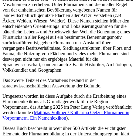
Mischnamen zu erheben. Unter Flurnamen sind die in aller Regel
von der einheimischen Bevölkerung vergebenen Namen für
landwirtschaftlich genutzte Flächen aller Art zu verstehen (z.B.
Äcker, Weiden, Wiesen, Wälder). Diese Namen stellten früher den
entscheidenden Orientierungs- und Lokalisierungsrahmen für die
bäuerliche Lebens- und Arbeitswelt dar. Weil die Benennung eines
Flurstücks in aller Regel auf ein bestimmtes Benennungsmotiv
zurückzuführen ist, geben Flurnamen u.a. Auskunft über
vergangene Besitzverhältnisse, Siedlungsstrukturen, über Flora und
Fauna, die Nutzung von Flächen und vieles mehr. Flurnamen sind
deswegen nicht nur ein ergiebiges Material für die
Sprachwissenschaft, sondern auch z.B. für Historiker, Archäologen,
Volkskundler und Geographen.
Das zweite Teilziel des Vorhabens bestand in der
sprachwissenschaftlichen Auswertung der Befunde.
Umgesetzt worden ist diese Aufgabe durch die Erarbeitung eines
Flurnamenlexikons als Grundlagenwerk für die Region
Vorpommern, das Anfang 2025 im Peter Lang Verlag veröffentlicht
werden konnte (
Matthias Vollmer / Katharina Oelze: Flurnamen in
Vorpommern. Ein Namenlexikon
).
Dieses Buch beschreibt in weit über 500 Artikeln die wichtigsten
Elemente der Flurnamenbildung in der Untersuchungsregion, klärt