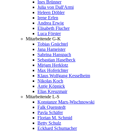
Ines Brünner
Julia von Dall'Armi
Heleen Döbler
Irene Erfen
Andrea Erwig
Elisabeth Flucher
Luca Förster
Mitarbeitende G-K
Tobias Gnüchtel
Jana Hameister
Sabrina Hanspach
Sebastian Haselbeck
Mirjam Herklotz
Max Hoferichter
Klaus Wolfgang Kesselheim
Nikolas Koch
Antje Köpnick
Elias Kreuzmair
Mitarbeitende L-S
Konstanze Marx-Wischnowski
Falk Quenstedt
Pavla Schäfer
Florian M. Schmid
Betty Schulz
Eckhard Schumacher