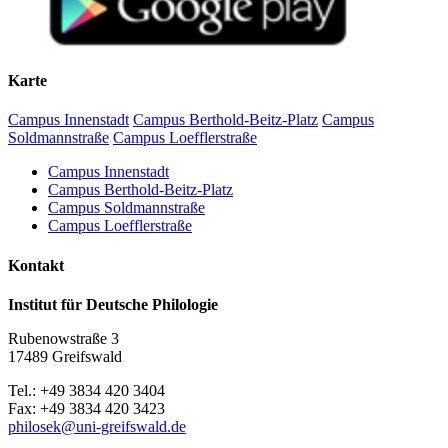
Begrüßung und Einführung
10.40–12.15 Uhr:
Wilfried Krempien (Schwerin): Biographische Notizen zu
Karte
Robert Holsten
Matthias Vollmer (Greifswald): Zur pommerschen
Campus Innenstadt
Campus Berthold-Beitz-Platz
Campus
Flurnamenforschung
Soldmannstraße
Campus Loefflerstraße
Katharina Oelze / Friederike Burmann (Greifswald): Das
digitale vorpommersche Flurnamenbuch
Campus Innenstadt
Campus Berthold-Beitz-Platz
Mittagspause
Campus Soldmannstraße
Campus Loefflerstraße
13.00–14.00 Uhr
Kontakt
Martin Lichtwark (Rostock): Digitale Deskribierung des
Mecklenburgischen Flurnamenarchivs. Eine Crowdsourcing-
Institut für Deutsche Philologie
Initiative
Dirk Alvermann (Greifswald): Die Flurnamen des
Rubenowstraße 3
historischen Amtes Eldena in den Akten der akademischen
17489 Greifswald
Präfekturial– und Patronatsverwaltung im Greifswalder
Universitätsarchiv
Tel.: +49 3834 420 3404
Fax: +49 3834 420 3423
Kaffeepause
philosek
@uni-greifswald
.de
14.20–15.30 Uhr