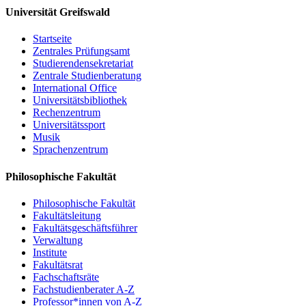
Universität Greifswald
Ewa Pajewska (Szczecin): Zur polnischen
Flurnamenforschung
Startseite
Christoph Schmitt / Holger Meyer (Rostock): Perspektiven
Zentrales Prüfungsamt
und Potenziale eines digitalen Dienstes für Flurnamen aus
Studierendensekretariat
Mecklenburg, Vorpommern und dem nordwestlichen Polen
Zentrale Studienberatung
Resümee, Ausblick
International Office
Universitätsbibliothek
Um Anmeldung per email bis 15. Mai 2017 wird gebeten:
PD Dr.
Rechenzentrum
Matthias Vollmer
Universitätssport
Musik
Sprachenzentrum
Einladung
Philosophische Fakultät
Programm
Philosophische Fakultät
Fakultätsleitung
Fakultätsgeschäftsführer
Verwaltung
Institute
Fakultätsrat
Fachschaftsräte
Fachstudienberater A-Z
Professor*innen von A-Z