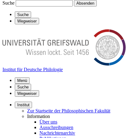
Suche
Absenden
Suche
Wegweiser
Institut für Deutsche Philologie
Menü
Suche
Wegweiser
Institut
Zur Startseite der Philosophischen Fakultät
Information
Über uns
Ausschreibungen
Nachrichtenarchiv