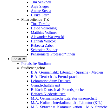
Tim Senkbeil
Anja Sieger
Anette Sosna
Ulrike Stern
Mitarbeitende T-Z
Tina Terrahe
Heide Volkening
Matthias Vollmer
Alexander Waszynski
Hannah Willcox
Rebecca Zabel
Sebastian Zollner
Pensionierte Professor*innen
Studium
Portalseite Studium
Studienangebot
B.A. Germanistik: Literatur - Sprache - Medien
B.A. Deutsch als Fremdsprache
Lehramtsstudium Deutsch
Grundschullehramt
Beifach Deutsch als Fremdsprache
Beifach Niederdeutsch
M.A. Germanistische Literaturwissenschaft
M.A. Kultur - Interkulturalität - Literatur (KIL)
M.A. Sprache u. Kommunikation + M.A. Sprache u