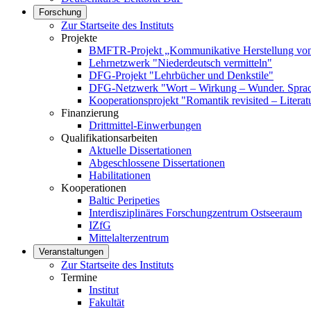
Forschung
Zur Startseite des Instituts
Projekte
BMFTR-Projekt „Kommunikative Herstellung von 
Lehrnetzwerk "Niederdeutsch vermitteln"
DFG-Projekt "Lehrbücher und Denkstile"
DFG-Netzwerk "Wort – Wirkung – Wunder. Sprach
Kooperationsprojekt "Romantik revisited – Literat
Finanzierung
Drittmittel-Einwerbungen
Qualifikationsarbeiten
Aktuelle Dissertationen
Abgeschlossene Dissertationen
Habilitationen
Kooperationen
Baltic Peripeties
Interdisziplinäres Forschungzentrum Ostseeraum
IZfG
Mittelalterzentrum
Veranstaltungen
Zur Startseite des Instituts
Termine
Institut
Fakultät