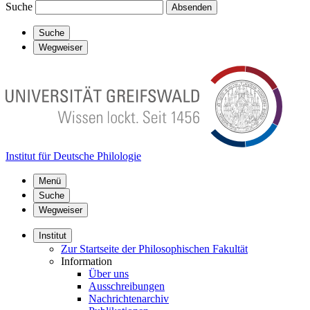
Suche
Absenden
Suche
Wegweiser
Institut für Deutsche Philologie
Menü
Suche
Wegweiser
Institut
Zur Startseite der Philosophischen Fakultät
Information
Über uns
Ausschreibungen
Nachrichtenarchiv