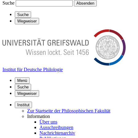
Suche
Absenden
Suche
Wegweiser
Institut für Deutsche Philologie
Menü
Suche
Wegweiser
Institut
Zur Startseite der Philosophischen Fakultät
Information
Über uns
Ausschreibungen
Nachrichtenarchiv