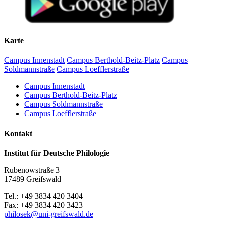
Begrüßung und Einführung
10.40–12.15 Uhr:
Wilfried Krempien (Schwerin): Biographische Notizen zu
Karte
Robert Holsten
Matthias Vollmer (Greifswald): Zur pommerschen
Campus Innenstadt
Campus Berthold-Beitz-Platz
Campus
Flurnamenforschung
Soldmannstraße
Campus Loefflerstraße
Katharina Oelze / Friederike Burmann (Greifswald): Das
digitale vorpommersche Flurnamenbuch
Campus Innenstadt
Campus Berthold-Beitz-Platz
Mittagspause
Campus Soldmannstraße
Campus Loefflerstraße
13.00–14.00 Uhr
Kontakt
Martin Lichtwark (Rostock): Digitale Deskribierung des
Mecklenburgischen Flurnamenarchivs. Eine Crowdsourcing-
Institut für Deutsche Philologie
Initiative
Dirk Alvermann (Greifswald): Die Flurnamen des
Rubenowstraße 3
historischen Amtes Eldena in den Akten der akademischen
17489 Greifswald
Präfekturial– und Patronatsverwaltung im Greifswalder
Universitätsarchiv
Tel.: +49 3834 420 3404
Fax: +49 3834 420 3423
Kaffeepause
philosek
@uni-greifswald
.de
14.20–15.30 Uhr