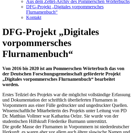
Aus dem Zettel-Archiv des Pommerschen Wörterbuchs
DFG-Projekt „Digitales vorpommersches
Flurnamenbuch“
Kontakt
DFG-Projekt „Digitales
vorpommersches
Flurnamenbuch“
Von 2016 bis 2020 ist am Pommerschen Wörterbuch das von
der Deutschen Forschungsgemeinschaft geförderte Projekt
„Digitales vorpommersches Flurnamenbuch“ bearbeitet
worden.
Erstes Teilziel des Projekts war die möglichst vollständige Erfassung
und Dokumentation der schriftlich überlieferten Flurnamen in
Vorpommern aus einer Fülle gedruckter und ungedruckter Quellen.
Wissenschaftliche Mitarbeiterin des Projekts unter Leitung von PD
Dr. Matthias Vollmer war Katharina Oelze. Sie wurde von der
studentischen Hilfskraft Friederike Burmann unterstützt.
Die große Masse der Flurnamen in Vorpommern ist niederdeutscher
Herkunft, es waren aber vor allem auch ältere slawische Namen und