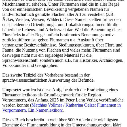
Mischnamen zu erheben. Unter Flurnamen sind die in aller Regel
von der einheimischen Bevölkerung vergebenen Namen für
landwirtschaftlich genutzte Flächen aller Art zu verstehen (z.B.
Äcker, Weiden, Wiesen, Wälder). Diese Namen stellten früher den
entscheidenden Orientierungs- und Lokalisierungsrahmen für die
bäuerliche Lebens- und Arbeitswelt dar. Weil die Benennung eines
Flurstücks in aller Regel auf ein bestimmtes Benennungsmotiv
zurückzuführen ist, geben Flurnamen u.a. Auskunft über
vergangene Besitzverhältnisse, Siedlungsstrukturen, über Flora und
Fauna, die Nutzung von Flächen und vieles mehr. Flurnamen sind
deswegen nicht nur ein ergiebiges Material für die
Sprachwissenschaft, sondern auch z.B. für Historiker, Archäologen,
Volkskundler und Geographen.
Das zweite Teilziel des Vorhabens bestand in der
sprachwissenschaftlichen Auswertung der Befunde.
Umgesetzt worden ist diese Aufgabe durch die Erarbeitung eines
Flurnamenlexikons als Grundlagenwerk für die Region
Vorpommern, das Anfang 2025 im Peter Lang Verlag veröffentlicht
werden konnte (
Matthias Vollmer / Katharina Oelze: Flurnamen in
Vorpommern. Ein Namenlexikon
).
Dieses Buch beschreibt in weit über 500 Artikeln die wichtigsten
Elemente der Flurnamenbildung in der Untersuchungsregion, klärt