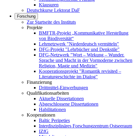
Klausuren
Deutschkurse Lektorat DaF
Forschung
Zur Startseite des Instituts
Projekte
BMFTR-Projekt „Kommunikative Herstellung
von Biodiversität“
Lehrnetzwerk "Niederdeutsch vermitteln"
DFG-Projekt "Lehrbücher und Denkstile"
DFG-Netzwerk "Wort – Wirkung – Wunder.
Sprache und Macht in der Vormoderne zwischen
Religion, Magie und Medizin"
Kooperationsprojekt "Romantik revisited –
Literaturgeschichte im Dialog"
Finanzierung
Drittmittel-Einwerbungen
Qualifikationsarbeiten
Aktuelle Dissertationen
Abgeschlossene Dissertationen
Habilitationen
Kooperationen
Baltic Peripeties
Interdisziplinäres Forschungzentrum Ostseeraum
IZfG