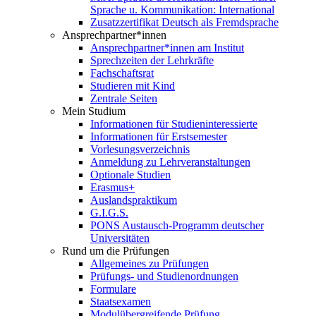
Sprache u. Kommunikation: International
Zusatzzertifikat Deutsch als Fremdsprache
Ansprechpartner*innen
Ansprechpartner*innen am Institut
Sprechzeiten der Lehrkräfte
Fachschaftsrat
Studieren mit Kind
Zentrale Seiten
Mein Studium
Informationen für Studieninteressierte
Informationen für Erstsemester
Vorlesungsverzeichnis
Anmeldung zu Lehrveranstaltungen
Optionale Studien
Erasmus+
Auslandspraktikum
G.I.G.S.
PONS Austausch-Programm deutscher
Universitäten
Rund um die Prüfungen
Allgemeines zu Prüfungen
Prüfungs- und Studienordnungen
Formulare
Staatsexamen
Modulübergreifende Prüfung