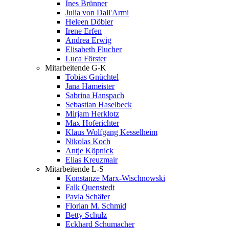
Ines Brünner
Julia von Dall'Armi
Heleen Döbler
Irene Erfen
Andrea Erwig
Elisabeth Flucher
Luca Förster
Mitarbeitende G-K
Tobias Gnüchtel
Jana Hameister
Sabrina Hanspach
Sebastian Haselbeck
Mirjam Herklotz
Max Hoferichter
Klaus Wolfgang Kesselheim
Nikolas Koch
Antje Köpnick
Elias Kreuzmair
Mitarbeitende L-S
Konstanze Marx-Wischnowski
Falk Quenstedt
Pavla Schäfer
Florian M. Schmid
Betty Schulz
Eckhard Schumacher