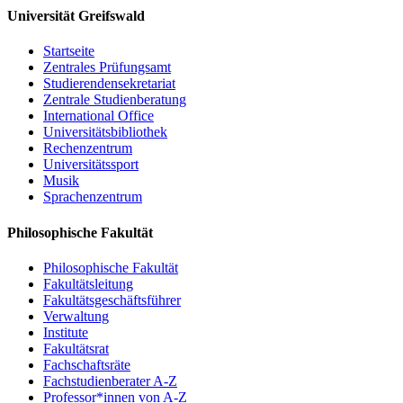
Universität Greifswald
Ewa Pajewska (Szczecin): Zur polnischen
Flurnamenforschung
Startseite
Christoph Schmitt / Holger Meyer (Rostock): Perspektiven
Zentrales Prüfungsamt
und Potenziale eines digitalen Dienstes für Flurnamen aus
Studierendensekretariat
Mecklenburg, Vorpommern und dem nordwestlichen Polen
Zentrale Studienberatung
Resümee, Ausblick
International Office
Universitätsbibliothek
Um Anmeldung per email bis 15. Mai 2017 wird gebeten:
PD Dr.
Rechenzentrum
Matthias Vollmer
Universitätssport
Musik
Sprachenzentrum
Einladung
Philosophische Fakultät
Programm
Philosophische Fakultät
Fakultätsleitung
Fakultätsgeschäftsführer
Verwaltung
Institute
Fakultätsrat
Fachschaftsräte
Fachstudienberater A-Z
Professor*innen von A-Z