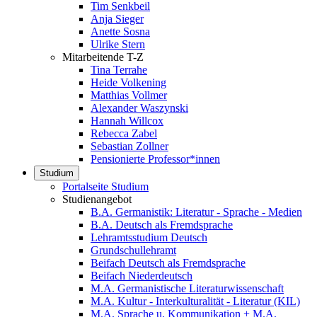
Tim Senkbeil
Anja Sieger
Anette Sosna
Ulrike Stern
Mitarbeitende T-Z
Tina Terrahe
Heide Volkening
Matthias Vollmer
Alexander Waszynski
Hannah Willcox
Rebecca Zabel
Sebastian Zollner
Pensionierte Professor*innen
Studium
Portalseite Studium
Studienangebot
B.A. Germanistik: Literatur - Sprache - Medien
B.A. Deutsch als Fremdsprache
Lehramtsstudium Deutsch
Grundschullehramt
Beifach Deutsch als Fremdsprache
Beifach Niederdeutsch
M.A. Germanistische Literaturwissenschaft
M.A. Kultur - Interkulturalität - Literatur (KIL)
M.A. Sprache u. Kommunikation + M.A.