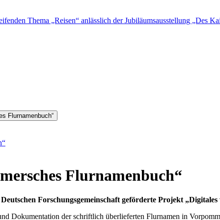
fenden Thema „Reisen“ anlässlich der Jubiläumsausstellung „Des Kais
hes Flurnamenbuch“
h“
mmersches Flurnamenbuch“
 Deutschen Forschungsgemeinschaft geförderte Projekt „Digital
g und Dokumentation der schriftlich überlieferten Flurnamen in Vorpom