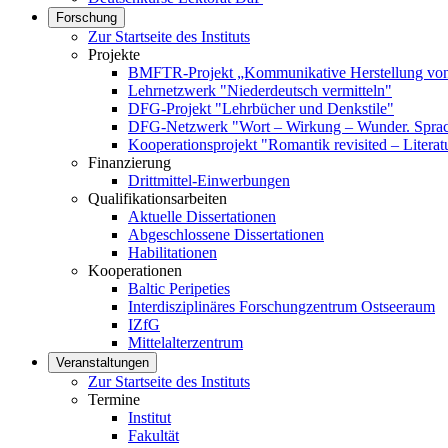
Forschung
Zur Startseite des Instituts
Projekte
BMFTR-Projekt „Kommunikative Herstellung von 
Lehrnetzwerk "Niederdeutsch vermitteln"
DFG-Projekt "Lehrbücher und Denkstile"
DFG-Netzwerk "Wort – Wirkung – Wunder. Sprach
Kooperationsprojekt "Romantik revisited – Literat
Finanzierung
Drittmittel-Einwerbungen
Qualifikationsarbeiten
Aktuelle Dissertationen
Abgeschlossene Dissertationen
Habilitationen
Kooperationen
Baltic Peripeties
Interdisziplinäres Forschungzentrum Ostseeraum
IZfG
Mittelalterzentrum
Veranstaltungen
Zur Startseite des Instituts
Termine
Institut
Fakultät