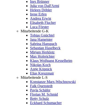
Ines Brünner
Julia von Dall'Armi
Heleen Döbler
Irene Erfen
Andrea Erwig
Elisabeth Flucher
Luca Förster
Mitarbeitende G-K
Tobias Gnüchtel
Jana Hameister
Sabrina Hanspach
Sebastian Haselbeck
Mirjam Herklotz
Max Hoferichter
Klaus Wolfgang Kesselheim
Nikolas Koch
Antje Köpnick
Elias Kreuzmair
Mitarbeitende L-S
Konstanze Marx-Wischnowski
Falk Quenstedt
Pavla Schäfer
Florian M. Schmid
Betty Schulz
Eckhard Schumacher