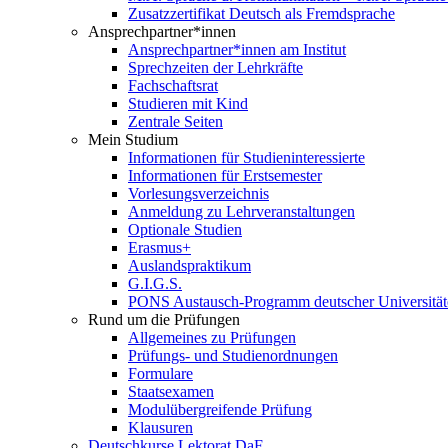
Zusatzzertifikat Deutsch als Fremdsprache
Ansprechpartner*innen
Ansprechpartner*innen am Institut
Sprechzeiten der Lehrkräfte
Fachschaftsrat
Studieren mit Kind
Zentrale Seiten
Mein Studium
Informationen für Studieninteressierte
Informationen für Erstsemester
Vorlesungsverzeichnis
Anmeldung zu Lehrveranstaltungen
Optionale Studien
Erasmus+
Auslandspraktikum
G.I.G.S.
PONS Austausch-Programm deutscher Universität
Rund um die Prüfungen
Allgemeines zu Prüfungen
Prüfungs- und Studienordnungen
Formulare
Staatsexamen
Modulübergreifende Prüfung
Klausuren
Deutschkurse Lektorat DaF