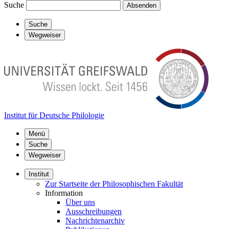
Suche
Absenden
Suche
Wegweiser
Institut für Deutsche Philologie
Menü
Suche
Wegweiser
Institut
Zur Startseite der Philosophischen Fakultät
Information
Über uns
Ausschreibungen
Nachrichtenarchiv