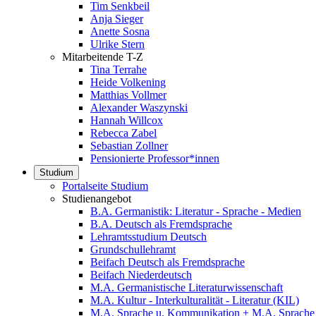
Tim Senkbeil
Anja Sieger
Anette Sosna
Ulrike Stern
Mitarbeitende T-Z
Tina Terrahe
Heide Volkening
Matthias Vollmer
Alexander Waszynski
Hannah Willcox
Rebecca Zabel
Sebastian Zollner
Pensionierte Professor*innen
Studium
Portalseite Studium
Studienangebot
B.A. Germanistik: Literatur - Sprache - Medien
B.A. Deutsch als Fremdsprache
Lehramtsstudium Deutsch
Grundschullehramt
Beifach Deutsch als Fremdsprache
Beifach Niederdeutsch
M.A. Germanistische Literaturwissenschaft
M.A. Kultur - Interkulturalität - Literatur (KIL)
M.A. Sprache u. Kommunikation + M.A. Sprache u