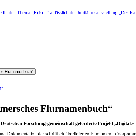
fenden Thema „Reisen“ anlässlich der Jubiläumsausstellung „Des Kais
hes Flurnamenbuch“
h“
mmersches Flurnamenbuch“
 Deutschen Forschungsgemeinschaft geförderte Projekt „Digital
g und Dokumentation der schriftlich überlieferten Flurnamen in Vorpom