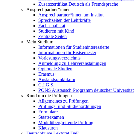
Zusatzzertifikat Deutsch als Fremdsprache
Ansprechpartner*innen
Ansprechpartner*innen am Institut
Sprechzeiten der Lehrkräfte
Fachschaftsrat
Studieren mit Kind
Zentrale Seiten
Mein Studium
Informationen für Studieninteressierte
Informationen für Erstsemester
Vorlesungsverzeichnis
Anmeldung zu Lehrveranstaltungen
Optionale Studien
Erasmus+
Auslandspraktikum
G.I.G.S.
PONS Austausch-Programm deutscher Universität
Rund um die Prüfungen
Allgemeines zu Prüfungen
Prüfungs- und Studienordnungen
Formulare
Staatsexamen
Modulübergreifende Prüfung
Klausuren
Deutschkurse Lektorat DaF