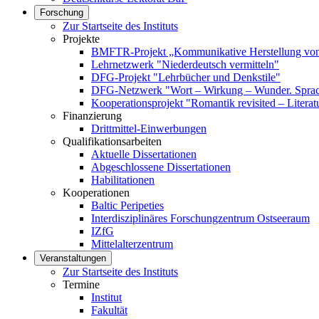
Forschung
Zur Startseite des Instituts
Projekte
BMFTR-Projekt „Kommunikative Herstellung von 
Lehrnetzwerk "Niederdeutsch vermitteln"
DFG-Projekt "Lehrbücher und Denkstile"
DFG-Netzwerk "Wort – Wirkung – Wunder. Sprach
Kooperationsprojekt "Romantik revisited – Literat
Finanzierung
Drittmittel-Einwerbungen
Qualifikationsarbeiten
Aktuelle Dissertationen
Abgeschlossene Dissertationen
Habilitationen
Kooperationen
Baltic Peripeties
Interdisziplinäres Forschungzentrum Ostseeraum
IZfG
Mittelalterzentrum
Veranstaltungen
Zur Startseite des Instituts
Termine
Institut
Fakultät