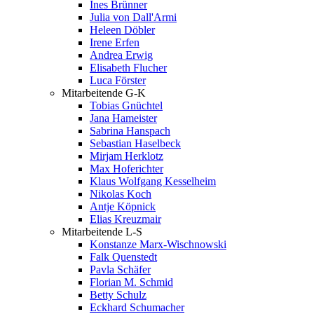
Ines Brünner
Julia von Dall'Armi
Heleen Döbler
Irene Erfen
Andrea Erwig
Elisabeth Flucher
Luca Förster
Mitarbeitende G-K
Tobias Gnüchtel
Jana Hameister
Sabrina Hanspach
Sebastian Haselbeck
Mirjam Herklotz
Max Hoferichter
Klaus Wolfgang Kesselheim
Nikolas Koch
Antje Köpnick
Elias Kreuzmair
Mitarbeitende L-S
Konstanze Marx-Wischnowski
Falk Quenstedt
Pavla Schäfer
Florian M. Schmid
Betty Schulz
Eckhard Schumacher