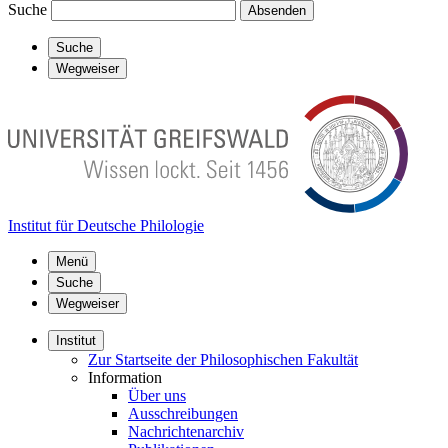
Suche
Absenden
Suche
Wegweiser
Institut für Deutsche Philologie
Menü
Suche
Wegweiser
Institut
Zur Startseite der Philosophischen Fakultät
Information
Über uns
Ausschreibungen
Nachrichtenarchiv