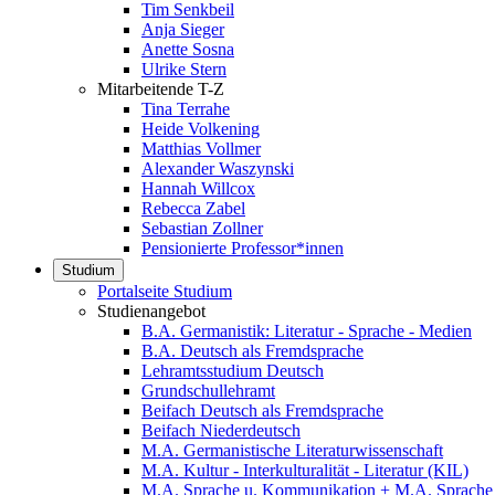
Tim Senkbeil
Anja Sieger
Anette Sosna
Ulrike Stern
Mitarbeitende T-Z
Tina Terrahe
Heide Volkening
Matthias Vollmer
Alexander Waszynski
Hannah Willcox
Rebecca Zabel
Sebastian Zollner
Pensionierte Professor*innen
Studium
Portalseite Studium
Studienangebot
B.A. Germanistik: Literatur - Sprache - Medien
B.A. Deutsch als Fremdsprache
Lehramtsstudium Deutsch
Grundschullehramt
Beifach Deutsch als Fremdsprache
Beifach Niederdeutsch
M.A. Germanistische Literaturwissenschaft
M.A. Kultur - Interkulturalität - Literatur (KIL)
M.A. Sprache u. Kommunikation + M.A. Sprache u