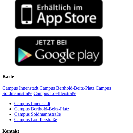
(Hg.) (2016): Interaktionsarchitektur, Sozialtopographie und
construction of embodied experiences: two types of discoveries in
Universität Dortmund (Online). 15.12.2022
auch das
Zusammenspiel von Sprache und Raum
. Ich frage
Interaktionsraum. Tübingen: Narr Francke Attempto.
the science centre. In: Linguistics Vanguard (7) [special issue on
2003–
Assistent am Lehrstuhl für Germanistische Linguistik (Prof.
beispielsweise: Wie konstruieren Texte Räume? Wie wird ihre
embodied knowledge ed. by O. Ehmer & G. Brône]. Online:
2007
Heiko Hausendorf), Universität Bayreuth
(2022). Bedingungen und Formen von Partizipation:
Rezeption durch die räumliche Umgebung beeinflusst? Wie nutzen
Demarmels, Sascha
/
Kesselheim, Wolfgang (Hg.) (2011): Textsorten
doi.org/10.1515/lingvan-2020-0101
.
Naturwissenschaftsmuseen vs. Science Centers. Vortrag, gehalten
Wissenschaftlicher Mitarbeiter im DFG-Projekt
Menschen die von Texten vor-gestalteten Räume für ihre
in der Wirtschaft. Zwischen textlinguistischem Wissen und
auf der Jahrestagung 2022 «Partizipation als Herausforderung» des
2000–
Sprachvariation in Betrieben
an der Universität Mannheim
Interaktion?
wirtschaftlichem Handeln. Wiesbaden: VS Verlag für
Kesselheim, Wolfgang
/
Brandenberger, Christina
/
Hottiger,
SFB 1472 Transformationen des Populären, Universität Siegen.
2003
(Leitung Prof. Christine Bierbach und Dr. Andreas P.
Sozialwissenschaften.
Christoph (2021): How to Notice a Tsunami in a Watertank: Joint
5.10.2022
Müller)
Dabei interessieren mich besonders Räume, die der
Discoveries in a Science Center. In: Gesprächsforschung - Online-
Kommunikation von Wissen
dienen, insbesondere
Mitarbeit bei der Herausgabe des Handbuchs
Morphologie
Kesselheim, Wolfgang (2009): Die Herstellung von Gruppen im
Zeitschrift zur verbalen Interaktion 22, 87-113. Online:
(2022). The concept of ‹usability cues› and the empirical study of
Ausstellungsräumen in
Museen
und
Science Centers
. Hier lässt
in der Reihe
Handbücher zur Sprach- und
Gespräch. Analysiert am Beispiel des argentinischen
www.gespraechsforschung-ozs.de
.
1996–
space construction in interaction. Vortrag gehalten im Wohnforum
sich
Wissenskommunikation
zweifach untersuchen: mit Blick auf
Kommunikationsforschung
(Prof. Christian Lehmann,
Einwanderungsdiskurses. Bern: Lang.
1999
ETH (Online). Eidgenössisch Technische Hochschule Zürich,
die Ausstellungstexte mit ihren popularisierenden
Lehrstuhl für Allgemeine Sprachwissenschaft, Universität
Kesselheim, Wolfgang
/
Hottiger, Christoph (2019):
24.5.2022.
Kommunikationsstrategien oder mit Blick auf die Besucherinnen
Bielefeld)
Hausendorf, Heiko
/
Kesselheim, Wolfgang (2008): Textlinguistik
Besucherexperimente im Science Center. Welche Einsichten in die
und Besucher, die gemeinsam sinnliche Erfahrungen konstruieren.
fürs Examen. Göttingen: Vandenhoeck & Ruprecht (Linguistik fürs
Promotion bei Prof. Elisabeth Gülich zu Prozessen der
Herstellung von Wissen in Interaktion werden erst durch die
(2021). Popularisierung als Übersetzungsprozess? Raumgebundene
Hierbei nutze ich auch aktuelle technische Hilfsmittel wie
Eye-
Examen 5).
2003
Gruppenkonstitution im gegenwärtigen argentinischen
Zusammenschau von Audio-, Video- und Eye-Tracking-Daten
Kommunikation in Wissenschaftsmuseen. Vortrag, gehalten auf dem
Karte
Tracking
oder
3D-Tiefensensoren
.
Einwanderungsdiskurs
möglich? In: Sahle, Patrick (Hg.): DHd 2019 Digital Humanities:
Fachkolloquium Kulturen im Kontakt – Kulturen übersetzen.
multimedial & multimodal. Konferenzabstracts. Mainz, 94-96.
1996
Abschluss der Magisterprüfung
Universität Göttingen (Online), 16.12.2021.
In meinem jüngsten Forschungsschwerpunkt beschäftige ich mich
Campus Innenstadt
Campus Berthold-Beitz-Platz
Campus
Studium der Spanien- und Lateinamerikastudien an der
mit der Frage, wie Menschen handelnd sinnliche Erfahrungen mit
Soldmannstraße
Campus Loefflerstraße
1988–
Mukhametov, Sergey
/
Kesselheim, Wolfgang
/
Brandenberger,
(2021). Sprache – Körper – Architektur. Vortrag, gehalten im
Universität Bielefeld; Nebenfächer: Germanistik und
Natur machen und diese Erfahrungen in Interaktion mit anderen
1996
Christina (2019): Von der qualitativen Rekonstruktion ihrer
Rahmen der Ringvorlesung Sprache und Architektur. Universität
Soziologie
Campus Innenstadt
teilen. Hier schließe ich an Forschungen zu
Ökolinguistik
und zu
multimodalen Gestalt zur automatischen Detektion mit Hilfe von 3-
Zürich, 18.11.2021.
Campus Berthold-Beitz-Platz
Multisensorialität
an. Dabei interessieren mich insbesondere zwei
D-Sensoren. In: Sahle, Patrick (Hg.): DHd 2019 Digital Humanities:
https://tube.switch.ch/switchcast/uzh.ch/events/415b0c1e-bcff-435a-
Campus Soldmannstraße
Dinge: Wie entwickeln Menschen Vorstellungen davon was
multimedial & multimodal. Konferenzabstracts. Mainz, 141-143.
a43a-6a2b7bf0dbb8
Campus Loefflerstraße
„Biodiversität“ ist und wie man sie erleben kann? und Wie
konstruieren Menschen eine Verbindung zwischen dem Erleben
Jucker, Andreas H.
/
Hausendorf, Heiko
/
Dürscheid, Christa
/
Frick,
mit K. Eiviler (2021). Blind spots in current research on linguistic
einer vielfältigen Natur und ihrem persönlichen Wohlbefinden?
Kontakt
Karina
/
Hottiger, Christoph
/
Kesselheim, Wolfgang
/
Linke,