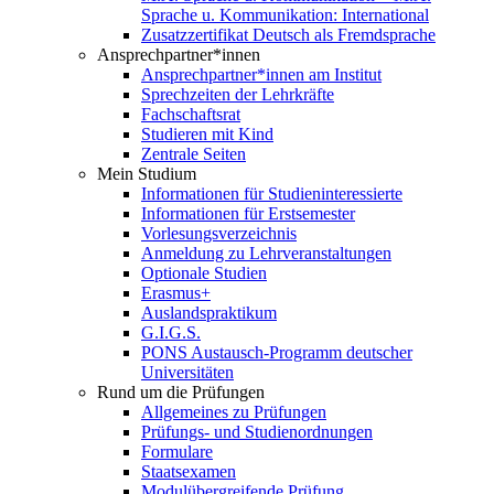
Sprache u. Kommunikation: International
Zusatzzertifikat Deutsch als Fremdsprache
Ansprechpartner*innen
Ansprechpartner*innen am Institut
Sprechzeiten der Lehrkräfte
Fachschaftsrat
Studieren mit Kind
Zentrale Seiten
Mein Studium
Informationen für Studieninteressierte
Informationen für Erstsemester
Vorlesungsverzeichnis
Anmeldung zu Lehrveranstaltungen
Optionale Studien
Erasmus+
Auslandspraktikum
G.I.G.S.
PONS Austausch-Programm deutscher
Universitäten
Rund um die Prüfungen
Allgemeines zu Prüfungen
Prüfungs- und Studienordnungen
Formulare
Staatsexamen
Modulübergreifende Prüfung