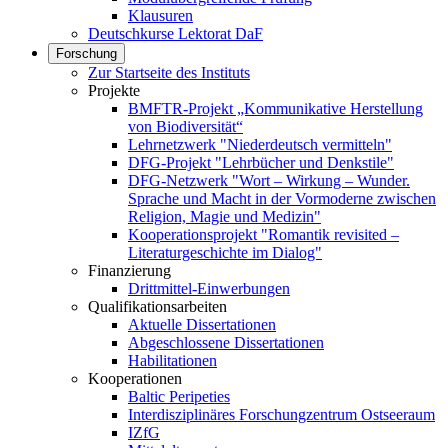
Klausuren
Deutschkurse Lektorat DaF
Forschung
Zur Startseite des Instituts
Projekte
BMFTR-Projekt „Kommunikative Herstellung
von Biodiversität“
Lehrnetzwerk "Niederdeutsch vermitteln"
DFG-Projekt "Lehrbücher und Denkstile"
DFG-Netzwerk "Wort – Wirkung – Wunder.
Sprache und Macht in der Vormoderne zwischen
Religion, Magie und Medizin"
Kooperationsprojekt "Romantik revisited –
Literaturgeschichte im Dialog"
Finanzierung
Drittmittel-Einwerbungen
Qualifikationsarbeiten
Aktuelle Dissertationen
Abgeschlossene Dissertationen
Habilitationen
Kooperationen
Baltic Peripeties
Interdisziplinäres Forschungzentrum Ostseeraum
IZfG