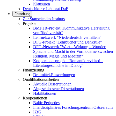
Klausuren
Deutschkurse Lektorat DaF
Forschung
Zur Startseite des Instituts
Projekte
BMFTR-Projekt „Kommunikative Herstellung
von Biodiversität“
Lehrnetzwerk "Niederdeutsch vermitteln"
DFG-Projekt "Lehrbücher und Denkstile"
DFG-Netzwerk "Wort – Wirkung – Wunder.
Sprache und Macht in der Vormoderne zwischen
Religion, Magie und Medizin"
Kooperationsprojekt "Romantik revisited –
Literaturgeschichte im Dialog"
Finanzierung
Drittmittel-Einwerbungen
Qualifikationsarbeiten
Aktuelle Dissertationen
Abgeschlossene Dissertationen
Habilitationen
Kooperationen
Baltic Peripeties
Interdisziplinäres Forschungzentrum Ostseeraum
IZfG