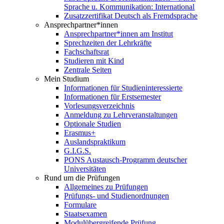
Sprache u. Kommunikation: International
Zusatzzertifikat Deutsch als Fremdsprache
Ansprechpartner*innen
Ansprechpartner*innen am Institut
Sprechzeiten der Lehrkräfte
Fachschaftsrat
Studieren mit Kind
Zentrale Seiten
Mein Studium
Informationen für Studieninteressierte
Informationen für Erstsemester
Vorlesungsverzeichnis
Anmeldung zu Lehrveranstaltungen
Optionale Studien
Erasmus+
Auslandspraktikum
G.I.G.S.
PONS Austausch-Programm deutscher
Universitäten
Rund um die Prüfungen
Allgemeines zu Prüfungen
Prüfungs- und Studienordnungen
Formulare
Staatsexamen
Modulübergreifende Prüfung