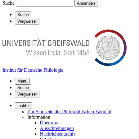
Suche
Absenden
Suche
Wegweiser
Institut für Deutsche Philologie
Menü
Suche
Wegweiser
Institut
Zur Startseite der Philosophischen Fakultät
Information
Über uns
Ausschreibungen
Nachrichtenarchiv