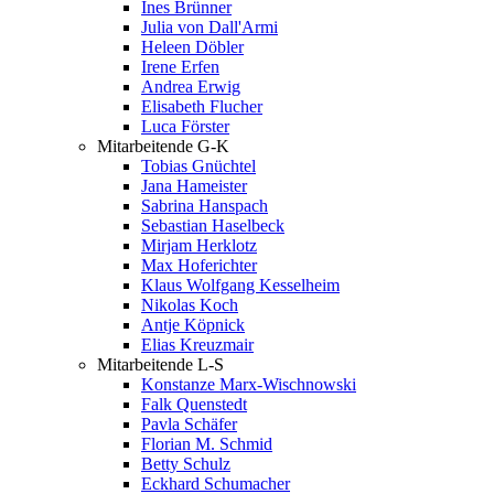
Ines Brünner
Julia von Dall'Armi
Heleen Döbler
Irene Erfen
Andrea Erwig
Elisabeth Flucher
Luca Förster
Mitarbeitende G-K
Tobias Gnüchtel
Jana Hameister
Sabrina Hanspach
Sebastian Haselbeck
Mirjam Herklotz
Max Hoferichter
Klaus Wolfgang Kesselheim
Nikolas Koch
Antje Köpnick
Elias Kreuzmair
Mitarbeitende L-S
Konstanze Marx-Wischnowski
Falk Quenstedt
Pavla Schäfer
Florian M. Schmid
Betty Schulz
Eckhard Schumacher