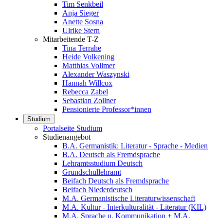
Tim Senkbeil
Anja Sieger
Anette Sosna
Ulrike Stern
Mitarbeitende T-Z
Tina Terrahe
Heide Volkening
Matthias Vollmer
Alexander Waszynski
Hannah Willcox
Rebecca Zabel
Sebastian Zollner
Pensionierte Professor*innen
Studium
Portalseite Studium
Studienangebot
B.A. Germanistik: Literatur - Sprache - Medien
B.A. Deutsch als Fremdsprache
Lehramtsstudium Deutsch
Grundschullehramt
Beifach Deutsch als Fremdsprache
Beifach Niederdeutsch
M.A. Germanistische Literaturwissenschaft
M.A. Kultur - Interkulturalität - Literatur (KIL)
M.A. Sprache u. Kommunikation + M.A.