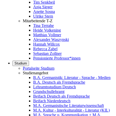
Tim Senkbeil
Anja Sieger
Anette Sosna
Ulrike Stern
Mitarbeitende T-Z
Tina Terrahe
Heide Volkening
Matthias Vollmer
Alexander Waszynski
Hannah Willcox
Rebecca Zabel
Sebastian Zollner
Pensionierte Professor*innen
Studium
Portalseite Studium
Studienangebot
B.A. Germanistik: Literatur - Sprache - Medien
B.A. Deutsch als Fremdsprache
Lehramtsstudium Deutsch
Grundschullehramt
Beifach Deutsch als Fremdsprache
Beifach Niederdeutsch
M.A. Germanistische Literaturwissenschaft
M.A. Kultur - Interkulturalität - Literatur (KIL)
M.A. Sprache u. Kommunikation + M.A.