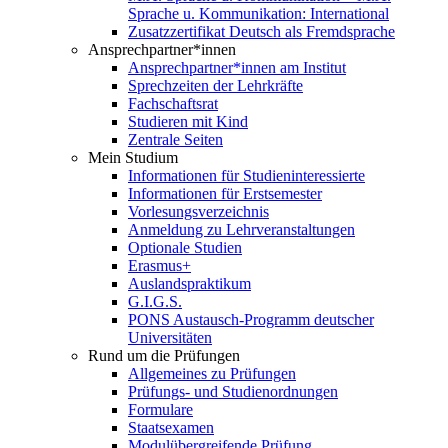
Sprache u. Kommunikation: International
Zusatzzertifikat Deutsch als Fremdsprache
Ansprechpartner*innen
Ansprechpartner*innen am Institut
Sprechzeiten der Lehrkräfte
Fachschaftsrat
Studieren mit Kind
Zentrale Seiten
Mein Studium
Informationen für Studieninteressierte
Informationen für Erstsemester
Vorlesungsverzeichnis
Anmeldung zu Lehrveranstaltungen
Optionale Studien
Erasmus+
Auslandspraktikum
G.I.G.S.
PONS Austausch-Programm deutscher
Universitäten
Rund um die Prüfungen
Allgemeines zu Prüfungen
Prüfungs- und Studienordnungen
Formulare
Staatsexamen
Modulübergreifende Prüfung