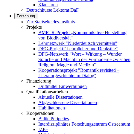
Klausuren
Deutschkurse Lektorat DaF
Forschung
Zur Startseite des Instituts
Projekte
BMFTR-Projekt „Kommunikative Herstellung
von Biodiversität“
Lehrnetzwerk "Niederdeutsch vermitteln"
DFG-Projekt "Lehrbücher und Denkstile"
DFG-Netzwerk "Wort – Wirkung – Wunder.
Sprache und Macht in der Vormoderne zwischen
Religion, Magie und Medizin"
Kooperationsprojekt "Romantik revisited –
Literaturgeschichte im Dialog"
Finanzierung
Drittmittel-Einwerbungen
Qualifikationsarbeiten
Aktuelle Dissertationen
Abgeschlossene Dissertationen
Habilitationen
Kooperationen
Baltic Peripeties
Interdisziplinäres Forschungzentrum Ostseeraum
IZfG