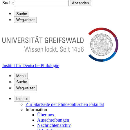
Suche
Absenden
Suche
Wegweiser
Institut für Deutsche Philologie
Menü
Suche
Wegweiser
Institut
Zur Startseite der Philosophischen Fakultät
Information
Über uns
Ausschreibungen
Nachrichtenarchiv