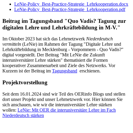
LeNie-Policy_Best-Practice-Strategie_Lehrkooperation.docx
LeNie-Policy_Best-Practice-Strategie_Lehrkooperation.pdf
Beitrag im Tagungsband "Quo Vadis? Tagung zur
digitalen Lehre und Lehrkräftebildung in M-V."
Im Oktober 2023 hat sich das Lehrnetzwerk
Niederdeutsch
vermitteln
(LeNie) im Rahmen der Tagung "Digitale Lehre und
Lehrkräftebildung in Mecklenburg - Vorpommern - Quo Vadis?"
digital vorgestellt. Der Beitrag "Mit LeNie die Zukunft
interuniversitärer Lehre stärken" thematisiert die Formen
kooperativer Zusammenarbeit und Ziele des Netzwerks. Vor
Kurzem ist der Beitrag im
Tagungsband
erschienen.
Projektvorstellung
Seit dem 16.01.2024 sind wir Teil des OERinfo Blogs und stellen
dort unser Projekt und unser Lehrnetzwerk vor. Hier können Sie
sich anschauen, wie wir die interuniversitäre Lehre stärken
wollen:
LeNie: Mit OER die interuniversitäre Lehre im Fach
Niederdeutsch stärken