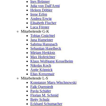
Ines Brünner
Julia von Dall'Armi
Heleen Döbler
Irene Erfen
Andrea Erwig
Elisabeth Flucher
Luca Förster
Mitarbeitende G-K
Tobias Gnüchtel
Jana Hameister
Sabrina Hanspach
Sebastian Haselbeck
Mirjam Herklotz
Max Hoferichter
Klaus Wolfgang Kesselheim
Nikolas Koch
Antje Köpnick
Elias Kreuzmair
Mitarbeitende L-S
Konstanze Marx-Wischnowski
Falk Quenstedt
Pavla Schäfer
Florian M. Schmid
Betty Schulz
Eckhard Schumacher