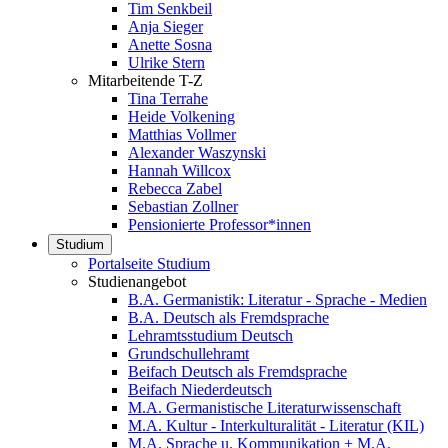
Tim Senkbeil
Anja Sieger
Anette Sosna
Ulrike Stern
Mitarbeitende T-Z
Tina Terrahe
Heide Volkening
Matthias Vollmer
Alexander Waszynski
Hannah Willcox
Rebecca Zabel
Sebastian Zollner
Pensionierte Professor*innen
Studium
Portalseite Studium
Studienangebot
B.A. Germanistik: Literatur - Sprache - Medien
B.A. Deutsch als Fremdsprache
Lehramtsstudium Deutsch
Grundschullehramt
Beifach Deutsch als Fremdsprache
Beifach Niederdeutsch
M.A. Germanistische Literaturwissenschaft
M.A. Kultur - Interkulturalität - Literatur (KIL)
M.A. Sprache u. Kommunikation + M.A.