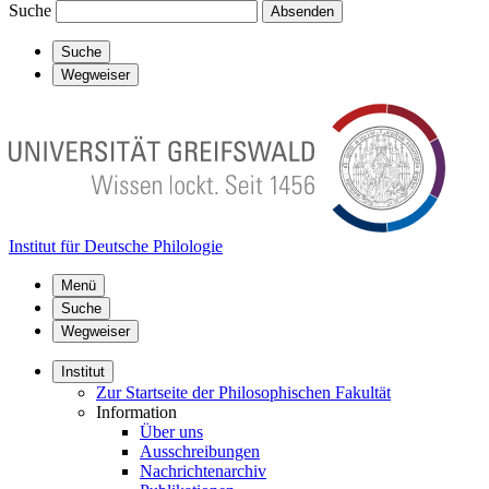
Suche
Absenden
Suche
Wegweiser
Institut für Deutsche Philologie
Menü
Suche
Wegweiser
Institut
Zur Startseite der Philosophischen Fakultät
Information
Über uns
Ausschreibungen
Nachrichtenarchiv