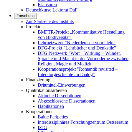
Klausuren
Deutschkurse Lektorat DaF
Forschung
Zur Startseite des Instituts
Projekte
BMFTR-Projekt „Kommunikative Herstellung
von Biodiversität“
Lehrnetzwerk "Niederdeutsch vermitteln"
DFG-Projekt "Lehrbücher und Denkstile"
DFG-Netzwerk "Wort – Wirkung – Wunder.
Sprache und Macht in der Vormoderne zwischen
Religion, Magie und Medizin"
Kooperationsprojekt "Romantik revisited –
Literaturgeschichte im Dialog"
Finanzierung
Drittmittel-Einwerbungen
Qualifikationsarbeiten
Aktuelle Dissertationen
Abgeschlossene Dissertationen
Habilitationen
Kooperationen
Baltic Peripeties
Interdisziplinäres Forschungzentrum Ostseeraum
IZfG