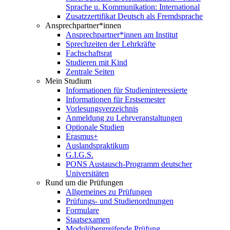
Sprache u. Kommunikation: International
Zusatzzertifikat Deutsch als Fremdsprache
Ansprechpartner*innen
Ansprechpartner*innen am Institut
Sprechzeiten der Lehrkräfte
Fachschaftsrat
Studieren mit Kind
Zentrale Seiten
Mein Studium
Informationen für Studieninteressierte
Informationen für Erstsemester
Vorlesungsverzeichnis
Anmeldung zu Lehrveranstaltungen
Optionale Studien
Erasmus+
Auslandspraktikum
G.I.G.S.
PONS Austausch-Programm deutscher
Universitäten
Rund um die Prüfungen
Allgemeines zu Prüfungen
Prüfungs- und Studienordnungen
Formulare
Staatsexamen
Modulübergreifende Prüfung