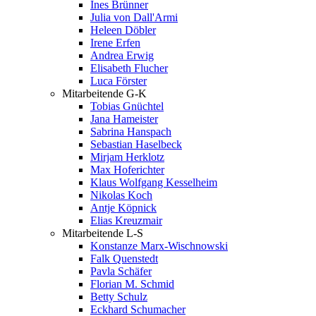
Ines Brünner
Julia von Dall'Armi
Heleen Döbler
Irene Erfen
Andrea Erwig
Elisabeth Flucher
Luca Förster
Mitarbeitende G-K
Tobias Gnüchtel
Jana Hameister
Sabrina Hanspach
Sebastian Haselbeck
Mirjam Herklotz
Max Hoferichter
Klaus Wolfgang Kesselheim
Nikolas Koch
Antje Köpnick
Elias Kreuzmair
Mitarbeitende L-S
Konstanze Marx-Wischnowski
Falk Quenstedt
Pavla Schäfer
Florian M. Schmid
Betty Schulz
Eckhard Schumacher