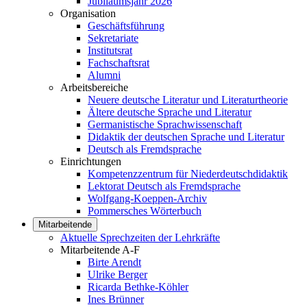
Jubiläumsjahr 2026
Organisation
Geschäftsführung
Sekretariate
Institutsrat
Fachschaftsrat
Alumni
Arbeitsbereiche
Neuere deutsche Literatur und Literaturtheorie
Ältere deutsche Sprache und Literatur
Germanistische Sprachwissenschaft
Didaktik der deutschen Sprache und Literatur
Deutsch als Fremdsprache
Einrichtungen
Kompetenzzentrum für Niederdeutschdidaktik
Lektorat Deutsch als Fremdsprache
Wolfgang-Koeppen-Archiv
Pommersches Wörterbuch
Mitarbeitende
Aktuelle Sprechzeiten der Lehrkräfte
Mitarbeitende A-F
Birte Arendt
Ulrike Berger
Ricarda Bethke-Köhler
Ines Brünner