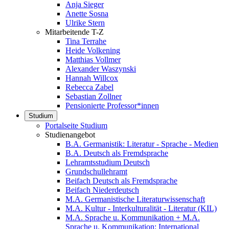
Anja Sieger
Anette Sosna
Ulrike Stern
Mitarbeitende T-Z
Tina Terrahe
Heide Volkening
Matthias Vollmer
Alexander Waszynski
Hannah Willcox
Rebecca Zabel
Sebastian Zollner
Pensionierte Professor*innen
Studium
Portalseite Studium
Studienangebot
B.A. Germanistik: Literatur - Sprache - Medien
B.A. Deutsch als Fremdsprache
Lehramtsstudium Deutsch
Grundschullehramt
Beifach Deutsch als Fremdsprache
Beifach Niederdeutsch
M.A. Germanistische Literaturwissenschaft
M.A. Kultur - Interkulturalität - Literatur (KIL)
M.A. Sprache u. Kommunikation + M.A.
Sprache u. Kommunikation: International