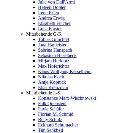
Julia von Dall'Armi
Heleen Döbler
Irene Erfen
Andrea Erwig
Elisabeth Flucher
Luca Förster
Mitarbeitende G-K
Tobias Gnüchtel
Jana Hameister
Sabrina Hanspach
Sebastian Haselbeck
Mirjam Herklotz
Max Hoferichter
Klaus Wolfgang Kesselheim
Nikolas Koch
Antje Köpnick
Elias Kreuzmair
Mitarbeitende L-S
Konstanze Marx-Wischnowski
Falk Quenstedt
Pavla Schäfer
Florian M. Schmid
Betty Schulz
Eckhard Schumacher
Tim Senkbeil