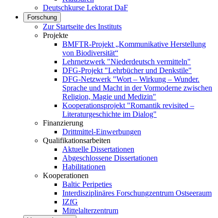
Deutschkurse Lektorat DaF
Forschung
Zur Startseite des Instituts
Projekte
BMFTR-Projekt „Kommunikative Herstellung
von Biodiversität“
Lehrnetzwerk "Niederdeutsch vermitteln"
DFG-Projekt "Lehrbücher und Denkstile"
DFG-Netzwerk "Wort – Wirkung – Wunder.
Sprache und Macht in der Vormoderne zwischen
Religion, Magie und Medizin"
Kooperationsprojekt "Romantik revisited –
Literaturgeschichte im Dialog"
Finanzierung
Drittmittel-Einwerbungen
Qualifikationsarbeiten
Aktuelle Dissertationen
Abgeschlossene Dissertationen
Habilitationen
Kooperationen
Baltic Peripeties
Interdisziplinäres Forschungzentrum Ostseeraum
IZfG
Mittelalterzentrum