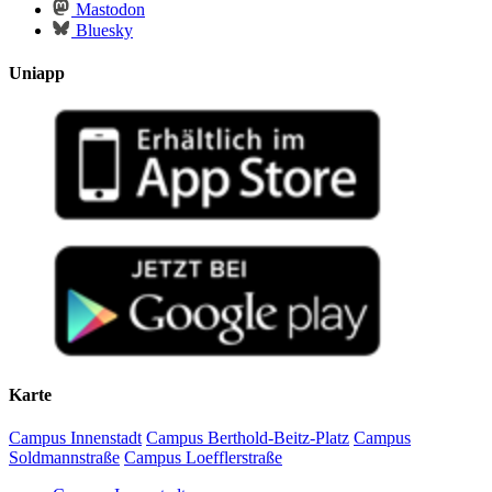
Mastodon
Bluesky
Uniapp
Karte
Campus Innenstadt
Campus Berthold-Beitz-Platz
Campus
Soldmannstraße
Campus Loefflerstraße