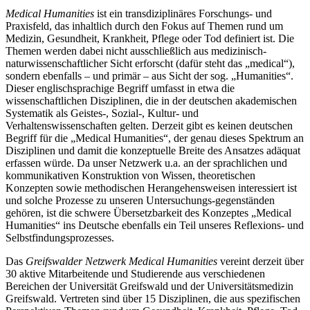
Medical Humanities
ist ein transdiziplinäres Forschungs- und
Tagung "Medical Humanities - Stand und
Praxisfeld, das inhaltlich durch den Fokus auf Themen rund um
Zukunftsvision"
Medizin, Gesundheit, Krankheit, Pflege oder Tod definiert ist. Die
Themen werden dabei nicht ausschließlich aus medizinisch-
naturwissenschaftlicher Sicht erforscht (dafür steht das „medical“),
26. bis 28. November 2025, Alfried Krupp
sondern ebenfalls – und primär – aus Sicht der sog. „Humanities“.
Wissenschaftskolleg
Dieser englischsprachige Begriff umfasst in etwa die
wissenschaftlichen Disziplinen, die in der deutschen akademischen
Systematik als Geistes-, Sozial-, Kultur- und
Verhaltenswissenschaften gelten. Derzeit gibt es keinen deutschen
Begriff für die „Medical Humanities“, der genau dieses Spektrum an
Disziplinen und damit die konzeptuelle Breite des Ansatzes adäquat
erfassen würde. Da unser Netzwerk u.a. an der sprachlichen und
kommunikativen Konstruktion von Wissen, theoretischen
Konzepten sowie methodischen Herangehensweisen interessiert ist
und solche Prozesse zu unseren Untersuchungs-gegenständen
gehören, ist die schwere Übersetzbarkeit des Konzeptes „Medical
Humanities“ ins Deutsche ebenfalls ein Teil unseres Reflexions- und
Selbstfindungsprozesses.
Das
Greifswalder Netzwerk Medical Humanities
vereint derzeit über
30 aktive Mitarbeitende und Studierende aus verschiedenen
Bereichen der Universität Greifswald und der Universitätsmedizin
Greifswald. Vertreten sind über 15 Disziplinen, die aus spezifischen