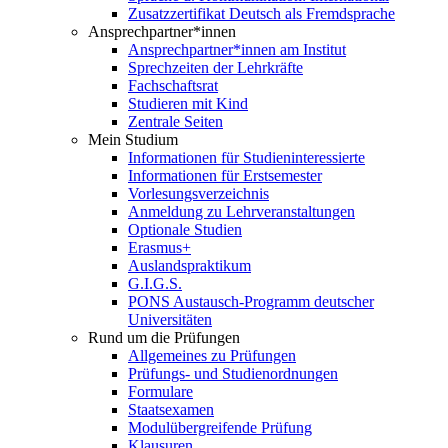
Zusatzzertifikat Deutsch als Fremdsprache
Ansprechpartner*innen
Ansprechpartner*innen am Institut
Sprechzeiten der Lehrkräfte
Fachschaftsrat
Studieren mit Kind
Zentrale Seiten
Mein Studium
Informationen für Studieninteressierte
Informationen für Erstsemester
Vorlesungsverzeichnis
Anmeldung zu Lehrveranstaltungen
Optionale Studien
Erasmus+
Auslandspraktikum
G.I.G.S.
PONS Austausch-Programm deutscher
Universitäten
Rund um die Prüfungen
Allgemeines zu Prüfungen
Prüfungs- und Studienordnungen
Formulare
Staatsexamen
Modulübergreifende Prüfung
Klausuren