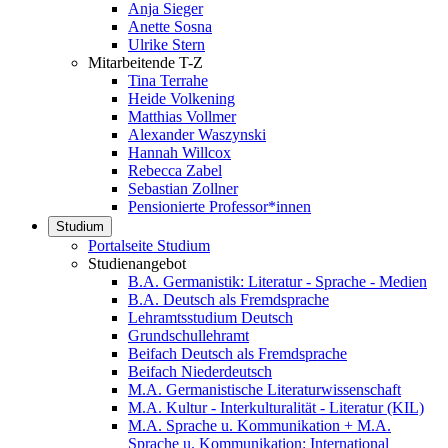
Anja Sieger
Anette Sosna
Ulrike Stern
Mitarbeitende T-Z
Tina Terrahe
Heide Volkening
Matthias Vollmer
Alexander Waszynski
Hannah Willcox
Rebecca Zabel
Sebastian Zollner
Pensionierte Professor*innen
Studium
Portalseite Studium
Studienangebot
B.A. Germanistik: Literatur - Sprache - Medien
B.A. Deutsch als Fremdsprache
Lehramtsstudium Deutsch
Grundschullehramt
Beifach Deutsch als Fremdsprache
Beifach Niederdeutsch
M.A. Germanistische Literaturwissenschaft
M.A. Kultur - Interkulturalität - Literatur (KIL)
M.A. Sprache u. Kommunikation + M.A.
Sprache u. Kommunikation: International