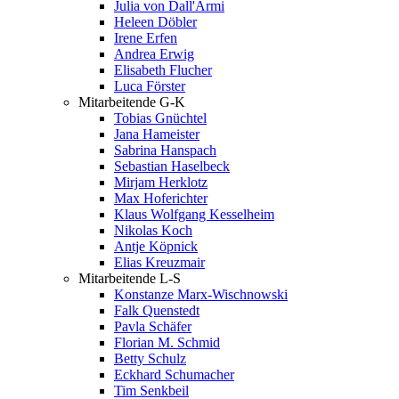
Julia von Dall'Armi
Heleen Döbler
Irene Erfen
Andrea Erwig
Elisabeth Flucher
Luca Förster
Mitarbeitende G-K
Tobias Gnüchtel
Jana Hameister
Sabrina Hanspach
Sebastian Haselbeck
Mirjam Herklotz
Max Hoferichter
Klaus Wolfgang Kesselheim
Nikolas Koch
Antje Köpnick
Elias Kreuzmair
Mitarbeitende L-S
Konstanze Marx-Wischnowski
Falk Quenstedt
Pavla Schäfer
Florian M. Schmid
Betty Schulz
Eckhard Schumacher
Tim Senkbeil