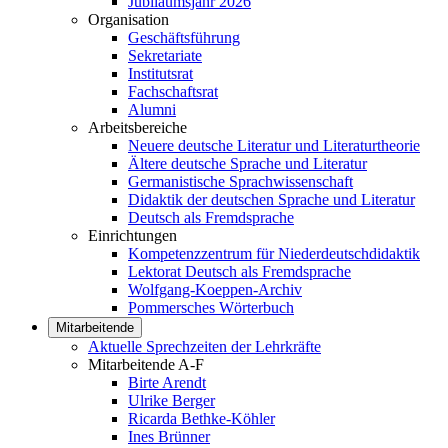
Jubiläumsjahr 2026
Organisation
Geschäftsführung
Sekretariate
Institutsrat
Fachschaftsrat
Alumni
Arbeitsbereiche
Neuere deutsche Literatur und Literaturtheorie
Ältere deutsche Sprache und Literatur
Germanistische Sprachwissenschaft
Didaktik der deutschen Sprache und Literatur
Deutsch als Fremdsprache
Einrichtungen
Kompetenzzentrum für Niederdeutschdidaktik
Lektorat Deutsch als Fremdsprache
Wolfgang-Koeppen-Archiv
Pommersches Wörterbuch
Mitarbeitende
Aktuelle Sprechzeiten der Lehrkräfte
Mitarbeitende A-F
Birte Arendt
Ulrike Berger
Ricarda Bethke-Köhler
Ines Brünner