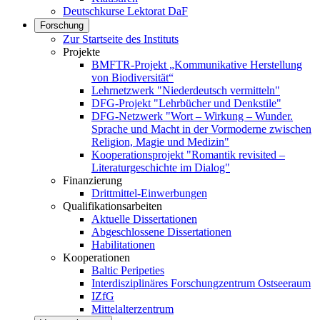
Deutschkurse Lektorat DaF
Forschung
Zur Startseite des Instituts
Projekte
BMFTR-Projekt „Kommunikative Herstellung
von Biodiversität“
Lehrnetzwerk "Niederdeutsch vermitteln"
DFG-Projekt "Lehrbücher und Denkstile"
DFG-Netzwerk "Wort – Wirkung – Wunder.
Sprache und Macht in der Vormoderne zwischen
Religion, Magie und Medizin"
Kooperationsprojekt "Romantik revisited –
Literaturgeschichte im Dialog"
Finanzierung
Drittmittel-Einwerbungen
Qualifikationsarbeiten
Aktuelle Dissertationen
Abgeschlossene Dissertationen
Habilitationen
Kooperationen
Baltic Peripeties
Interdisziplinäres Forschungzentrum Ostseeraum
IZfG
Mittelalterzentrum