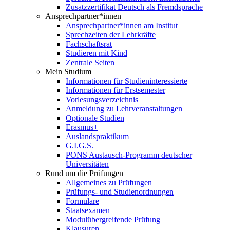
Zusatzzertifikat Deutsch als Fremdsprache
Ansprechpartner*innen
Ansprechpartner*innen am Institut
Sprechzeiten der Lehrkräfte
Fachschaftsrat
Studieren mit Kind
Zentrale Seiten
Mein Studium
Informationen für Studieninteressierte
Informationen für Erstsemester
Vorlesungsverzeichnis
Anmeldung zu Lehrveranstaltungen
Optionale Studien
Erasmus+
Auslandspraktikum
G.I.G.S.
PONS Austausch-Programm deutscher
Universitäten
Rund um die Prüfungen
Allgemeines zu Prüfungen
Prüfungs- und Studienordnungen
Formulare
Staatsexamen
Modulübergreifende Prüfung
Klausuren