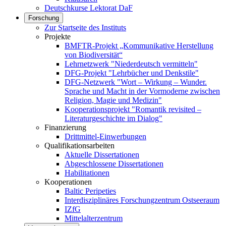
Deutschkurse Lektorat DaF
Forschung
Zur Startseite des Instituts
Projekte
BMFTR-Projekt „Kommunikative Herstellung
von Biodiversität“
Lehrnetzwerk "Niederdeutsch vermitteln"
DFG-Projekt "Lehrbücher und Denkstile"
DFG-Netzwerk "Wort – Wirkung – Wunder.
Sprache und Macht in der Vormoderne zwischen
Religion, Magie und Medizin"
Kooperationsprojekt "Romantik revisited –
Literaturgeschichte im Dialog"
Finanzierung
Drittmittel-Einwerbungen
Qualifikationsarbeiten
Aktuelle Dissertationen
Abgeschlossene Dissertationen
Habilitationen
Kooperationen
Baltic Peripeties
Interdisziplinäres Forschungzentrum Ostseeraum
IZfG
Mittelalterzentrum