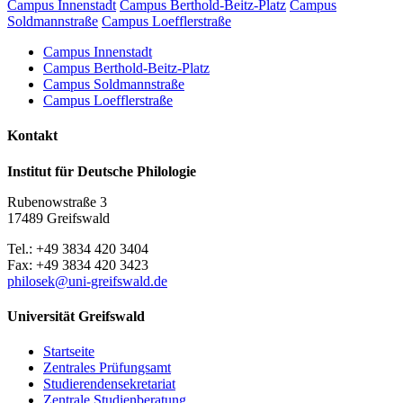
Campus Innenstadt
Campus Berthold-Beitz-Platz
Campus
Soldmannstraße
Campus Loefflerstraße
Campus Innenstadt
Campus Berthold-Beitz-Platz
Campus Soldmannstraße
Campus Loefflerstraße
Kontakt
Institut für Deutsche Philologie
Rubenowstraße 3
17489 Greifswald
Tel.: +49 3834 420 3404
Fax: +49 3834 420 3423
philosek
@uni-greifswald
.de
Universität Greifswald
Startseite
Zentrales Prüfungsamt
Studierendensekretariat
Zentrale Studienberatung