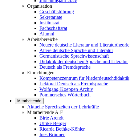
Jubiläumsjahr 2026
Organisation
Geschäftsführung
Sekretariate
Institutsrat
Fachschaftsrat
Alumni
Arbeitsbereiche
Neuere deutsche Literatur und Literaturtheorie
Ältere deutsche Sprache und Literatur
Germanistische Sprachwissenschaft
Didaktik der deutschen Sprache und Literatur
Deutsch als Fremdsprache
Einrichtungen
Kompetenzzentrum für Niederdeutschdidaktik
Lektorat Deutsch als Fremdsprache
Wolfgang-Koeppen-Archiv
Pommersches Wörterbuch
Mitarbeitende
Aktuelle Sprechzeiten der Lehrkräfte
Mitarbeitende A-F
Birte Arendt
Ulrike Berger
Ricarda Bethke-Köhler
Ines Brünner