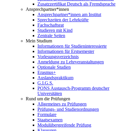
Zusatzzertifikat Deutsch als Fremdsprache
Ansprechpartner*innen
Ansprechpartner*innen am Institut
Sprechzeiten der Lehrkräfte
Fachschaftsrat
Studieren mit Kind
Zentrale Seiten
Mein Studium
Informationen für Studieninteressierte
Informationen für Erstsemester
Vorlesungsverzeichnis
Anmeldung zu Lehrveranstaltungen
Optionale Studien
Erasmus+
Auslandspraktikum
G.I.G.S.
PONS Austausch-Programm deutscher
Universitäten
Rund um die Prüfungen
Allgemeines zu Prüfungen
Prüfungs- und Studienordnungen
Formulare
Staatsexamen
Modulübergreifende Prüfung
Klausuren