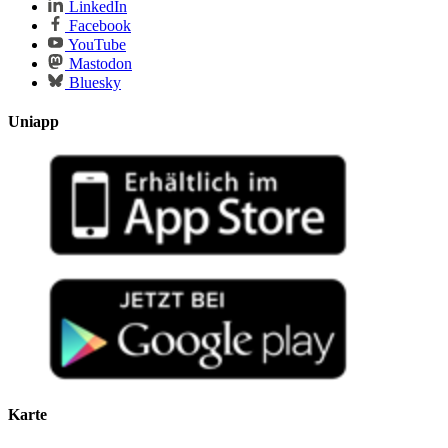
LinkedIn
Facebook
YouTube
Mastodon
Bluesky
Uniapp
Karte