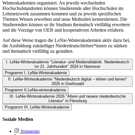
Winterakademien organisiert. An jeweils wechselnden
Hochschulstandorten können Studierende aller Hochschulen im
Lehrnetzwerk zusammen kommen und zu jeweils spezifischen
Themen Wissen erwerben und neue Methoden kennenlernen. Die
Studierenden können so ihr Studium thematisch vielfältig erweitern
und die Vorzüge von OER und kooperativem Arbeiten erfahren.
Auf diese Weise tragen die LeNie-Winterakademien aktiv dazu bei,
die Ausbildung zukünftiger Niederdeutschlehrer*innen zu stärken
und thematisch vielfältig zu gestalten.
I. LeNie-Winterakademie "Literatur- und Mediendidaktik. Niederdeutsch
im 21. Jahrhundert" 2024 in Hannover
Programm I. LeNie-Winterakademie
II. LeNie-Winterakademie "Niederdeutsch digital – lehren und lernen"
2025 in Greifswald
Programm I. LeNie-Winterakademie
Programm II.LeNie-winterakademie
III. LeNie-Winterakademie 2026 "Ältere und neuere niederdeutsche
Plakat_Winterakademie_Hannover.png
Literatur" in Flensburg
Programm II.LeNie-winterakademie
Programm_Winterakademie_Hannover.pdf
Programm III. LeNie-Winterakademie
Programm_Winterakademie_Greifswald.pdf
Programm III. LeNie-Winterakademie
Soziale Medien
Plakat_Winterakaemdie_Greifswald.png
Programm_Winterakademie_Flensburg.pdf
Instagram