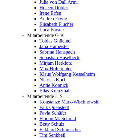
Julia von Dall'Armi
Heleen Döbler
Irene Erfen
Andrea Erwig
Elisabeth Flucher
Luca Förster
Mitarbeitende G-K
Tobias Gnüchtel
Jana Hameister
Sabrina Hanspach
Sebastian Haselbeck
Mirjam Herklotz
Max Hoferichter
Klaus Wolfgang Kesselheim
Nikolas Koch
Antje Köpnick
Elias Kreuzmair
Mitarbeitende L-S
Konstanze Marx-Wischnowski
Falk Quenstedt
Pavla Schäfer
Florian M. Schmid
Betty Schulz
Eckhard Schumacher
Tim Senkbeil