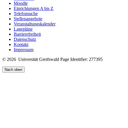
Moodle
Einrichtungen A bis Z
Telefonsuche
Stellenangebote
Veranstaltungskalender
Foto: Johannes Krüger.
Lagepläne
Barrierefreiheit
Datenschutz
Kontakt
Impressum
© 2026 Universität Greifswald
Page Identifier: 277395
Nach oben