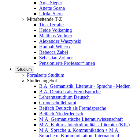
Anja Sieger
Anette Sosna
Ulrike Stern
Mitarbeitende T-Z
Tina Terrahe
Heide Volkening
Matthias Vollmer
Alexander Waszynski
Hannah Willcox
Rebecca Zabel
Sebastian Zollner
Pensionierte Professor*innen
Studium
Portalseite Studium
Studienangebot
B.A. Germanistik: Literatur - Sprache - Medien
B.A. Deutsch als Fremdsprache
Lehramtsstudium Deutsch
Grundschullehramt
Beifach Deutsch als Fremdsprache
Beifach Niederdeutsch
M.A. Germanistische Literaturwissenschaft
M.A. Kultur - Interkulturalität - Literatur (KIL)
M.A. Sprache u. Kommunikation + M.A.
Sprache u. Kommunikation: International