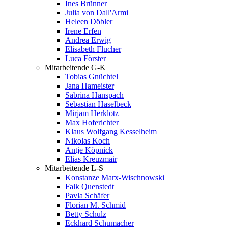
Ines Brünner
Julia von Dall'Armi
Heleen Döbler
Irene Erfen
Andrea Erwig
Elisabeth Flucher
Luca Förster
Mitarbeitende G-K
Tobias Gnüchtel
Jana Hameister
Sabrina Hanspach
Sebastian Haselbeck
Mirjam Herklotz
Max Hoferichter
Klaus Wolfgang Kesselheim
Nikolas Koch
Antje Köpnick
Elias Kreuzmair
Mitarbeitende L-S
Konstanze Marx-Wischnowski
Falk Quenstedt
Pavla Schäfer
Florian M. Schmid
Betty Schulz
Eckhard Schumacher