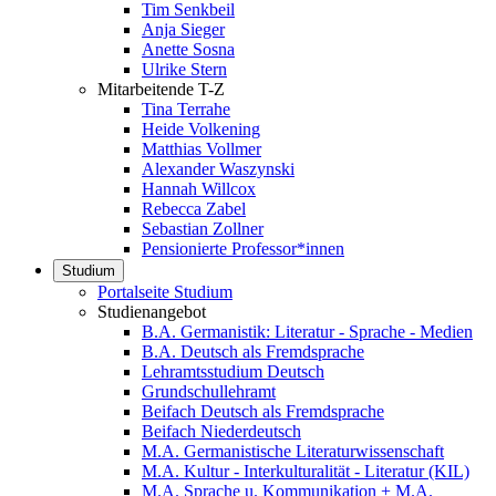
Tim Senkbeil
Anja Sieger
Anette Sosna
Ulrike Stern
Mitarbeitende T-Z
Tina Terrahe
Heide Volkening
Matthias Vollmer
Alexander Waszynski
Hannah Willcox
Rebecca Zabel
Sebastian Zollner
Pensionierte Professor*innen
Studium
Portalseite Studium
Studienangebot
B.A. Germanistik: Literatur - Sprache - Medien
B.A. Deutsch als Fremdsprache
Lehramtsstudium Deutsch
Grundschullehramt
Beifach Deutsch als Fremdsprache
Beifach Niederdeutsch
M.A. Germanistische Literaturwissenschaft
M.A. Kultur - Interkulturalität - Literatur (KIL)
M.A. Sprache u. Kommunikation + M.A.