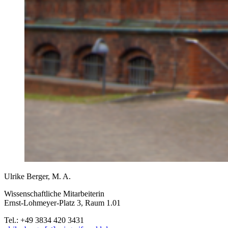
Mi. 14:15 – 15:45 Uhr, R. 1.04, Ernst-Lohmeyer-Platz 3
Der Konversationskurs richtet sich an die Teilnehmer*innen der
DSH-Oberstufe. Sie üben in diesem Kurs Fertigkeiten im Bereich
der mündlichen Sprache z.B. Teilnahme an Diskussionen im
akademischen Kontext, Halten von Kurzreferaten. Dieser Kurs dient
auch besonders der Vorbereitung auf den mündlichen Prüfungsteil in
der DSH.
Ulrike Berger, M. A.
Wissenschaftliche Mitarbeiterin
Ernst-Lohmeyer-Platz 3, Raum 1.01
Tel.: +49 3834 420 3431