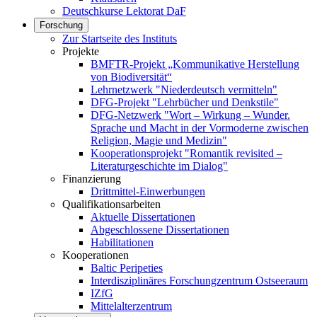
Deutschkurse Lektorat DaF
Forschung
Zur Startseite des Instituts
Projekte
BMFTR-Projekt „Kommunikative Herstellung
von Biodiversität“
Lehrnetzwerk "Niederdeutsch vermitteln"
DFG-Projekt "Lehrbücher und Denkstile"
DFG-Netzwerk "Wort – Wirkung – Wunder.
Sprache und Macht in der Vormoderne zwischen
Religion, Magie und Medizin"
Kooperationsprojekt "Romantik revisited –
Literaturgeschichte im Dialog"
Finanzierung
Drittmittel-Einwerbungen
Qualifikationsarbeiten
Aktuelle Dissertationen
Abgeschlossene Dissertationen
Habilitationen
Kooperationen
Baltic Peripeties
Interdisziplinäres Forschungzentrum Ostseeraum
IZfG
Mittelalterzentrum