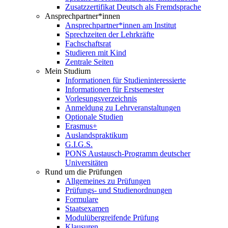
Zusatzzertifikat Deutsch als Fremdsprache
Ansprechpartner*innen
Ansprechpartner*innen am Institut
Sprechzeiten der Lehrkräfte
Fachschaftsrat
Studieren mit Kind
Zentrale Seiten
Mein Studium
Informationen für Studieninteressierte
Informationen für Erstsemester
Vorlesungsverzeichnis
Anmeldung zu Lehrveranstaltungen
Optionale Studien
Erasmus+
Auslandspraktikum
G.I.G.S.
PONS Austausch-Programm deutscher
Universitäten
Rund um die Prüfungen
Allgemeines zu Prüfungen
Prüfungs- und Studienordnungen
Formulare
Staatsexamen
Modulübergreifende Prüfung
Klausuren