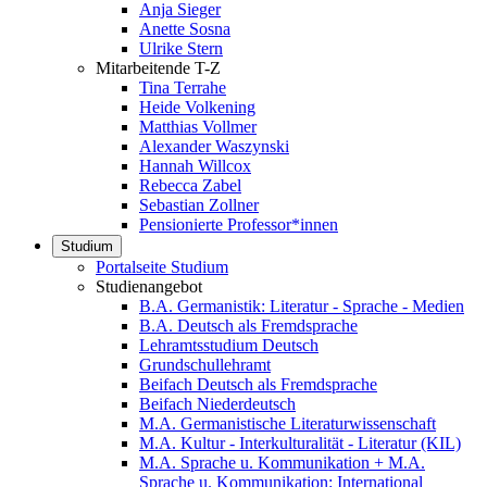
Anja Sieger
Anette Sosna
Ulrike Stern
Mitarbeitende T-Z
Tina Terrahe
Heide Volkening
Matthias Vollmer
Alexander Waszynski
Hannah Willcox
Rebecca Zabel
Sebastian Zollner
Pensionierte Professor*innen
Studium
Portalseite Studium
Studienangebot
B.A. Germanistik: Literatur - Sprache - Medien
B.A. Deutsch als Fremdsprache
Lehramtsstudium Deutsch
Grundschullehramt
Beifach Deutsch als Fremdsprache
Beifach Niederdeutsch
M.A. Germanistische Literaturwissenschaft
M.A. Kultur - Interkulturalität - Literatur (KIL)
M.A. Sprache u. Kommunikation + M.A.
Sprache u. Kommunikation: International