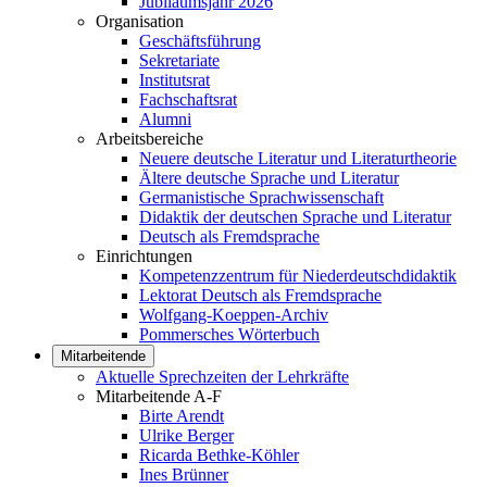
Jubiläumsjahr 2026
Organisation
Geschäftsführung
Sekretariate
Institutsrat
Fachschaftsrat
Alumni
Arbeitsbereiche
Neuere deutsche Literatur und Literaturtheorie
Ältere deutsche Sprache und Literatur
Germanistische Sprachwissenschaft
Didaktik der deutschen Sprache und Literatur
Deutsch als Fremdsprache
Einrichtungen
Kompetenzzentrum für Niederdeutschdidaktik
Lektorat Deutsch als Fremdsprache
Wolfgang-Koeppen-Archiv
Pommersches Wörterbuch
Mitarbeitende
Aktuelle Sprechzeiten der Lehrkräfte
Mitarbeitende A-F
Birte Arendt
Ulrike Berger
Ricarda Bethke-Köhler
Ines Brünner