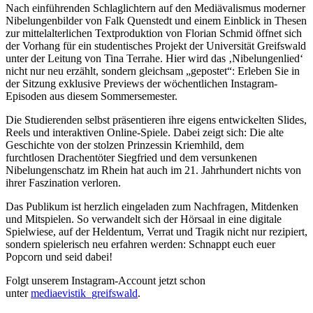
Nach einführenden Schlaglichtern auf den Mediävalismus moderner
Nibelungenbilder von Falk Quenstedt und einem Einblick in Thesen
zur mittelalterlichen Textproduktion von Florian Schmid öffnet sich
der Vorhang für ein studentisches Projekt der Universität Greifswald
unter der Leitung von Tina Terrahe. Hier wird das ‚Nibelungenlied‘
nicht nur neu erzählt, sondern gleichsam „gepostet“: Erleben Sie in
der Sitzung exklusive Previews der wöchentlichen Instagram-
Episoden aus diesem Sommersemester.
Die Studierenden selbst präsentieren ihre eigens entwickelten Slides,
Reels und interaktiven Online-Spiele. Dabei zeigt sich: Die alte
Geschichte von der stolzen Prinzessin Kriemhild, dem
furchtlosen Drachentöter Siegfried und dem versunkenen
Nibelungenschatz im Rhein hat auch im 21. Jahrhundert nichts von
ihrer Faszination verloren.
Das Publikum ist herzlich eingeladen zum Nachfragen, Mitdenken
und Mitspielen. So verwandelt sich der Hörsaal in eine digitale
Spielwiese, auf der Heldentum, Verrat und Tragik nicht nur rezipiert,
sondern spielerisch neu erfahren werden: Schnappt euch euer
Popcorn und seid dabei!
Folgt unserem Instagram-Account jetzt schon
unter
mediaevistik_greifswald
.