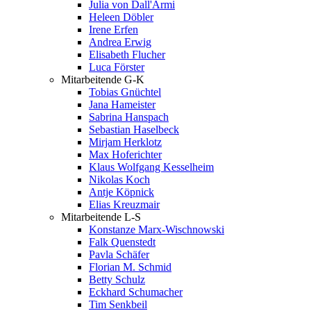
Julia von Dall'Armi
Heleen Döbler
Irene Erfen
Andrea Erwig
Elisabeth Flucher
Luca Förster
Mitarbeitende G-K
Tobias Gnüchtel
Jana Hameister
Sabrina Hanspach
Sebastian Haselbeck
Mirjam Herklotz
Max Hoferichter
Klaus Wolfgang Kesselheim
Nikolas Koch
Antje Köpnick
Elias Kreuzmair
Mitarbeitende L-S
Konstanze Marx-Wischnowski
Falk Quenstedt
Pavla Schäfer
Florian M. Schmid
Betty Schulz
Eckhard Schumacher
Tim Senkbeil