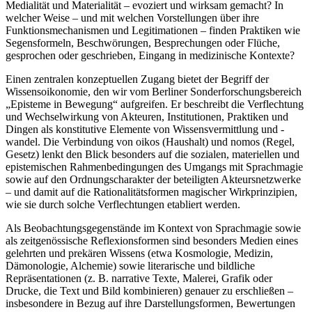
Medialität und Materialität – evoziert und wirksam gemacht? In
welcher Weise – und mit welchen Vorstellungen über ihre
Funktionsmechanismen und Legitimationen – finden Praktiken wie
Segensformeln, Beschwörungen, Besprechungen oder Flüche,
gesprochen oder geschrieben, Eingang in medizinische Kontexte?
Einen zentralen konzeptuellen Zugang bietet der Begriff der
Wissensoikonomie, den wir vom Berliner Sonderforschungsbereich
„Episteme in Bewegung“ aufgreifen. Er beschreibt die Verflechtung
und Wechselwirkung von Akteuren, Institutionen, Praktiken und
Dingen als konstitutive Elemente von Wissensvermittlung und -
wandel. Die Verbindung von oikos (Haushalt) und nomos (Regel,
Gesetz) lenkt den Blick besonders auf die sozialen, materiellen und
epistemischen Rahmenbedingungen des Umgangs mit Sprachmagie
sowie auf den Ordnungscharakter der beteiligten Akteursnetzwerke
– und damit auf die Rationalitätsformen magischer Wirkprinzipien,
wie sie durch solche Verflechtungen etabliert werden.
Als Beobachtungsgegenstände im Kontext von Sprachmagie sowie
als zeitgenössische Reflexionsformen sind besonders Medien eines
gelehrten und prekären Wissens (etwa Kosmologie, Medizin,
Dämonologie, Alchemie) sowie literarische und bildliche
Repräsentationen (z. B. narrative Texte, Malerei, Grafik oder
Drucke, die Text und Bild kombinieren) genauer zu erschließen –
insbesondere in Bezug auf ihre Darstellungsformen, Bewertungen