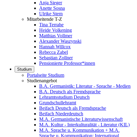
Anja Sieger
Anette Sosna
Ulrike Stern
Mitarbeitende T-Z
Tina Terrahe
Heide Volkening
Matthias Vollmer
Alexander Waszynski
Hannah Willcox
Rebecca Zabel
Sebastian Zollner
Pensionierte Professor*innen
Studium
Portalseite Studium
Studienangebot
B.A. Germanistik: Literatur - Sprache - Medien
B.A. Deutsch als Fremdsprache
Lehramtsstudium Deutsch
Grundschullehramt
Beifach Deutsch als Fremdsprache
Beifach Niederdeutsch
M.A. Germanistische Literaturwissenschaft
M.A. Kultur - Interkulturalität - Literatur (KIL)
M.A. Sprache u. Kommunikation + M.A.
Sprache u. Kommunikation: International