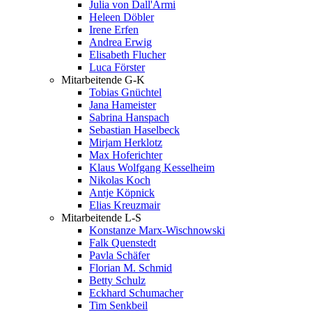
Julia von Dall'Armi
Heleen Döbler
Irene Erfen
Andrea Erwig
Elisabeth Flucher
Luca Förster
Mitarbeitende G-K
Tobias Gnüchtel
Jana Hameister
Sabrina Hanspach
Sebastian Haselbeck
Mirjam Herklotz
Max Hoferichter
Klaus Wolfgang Kesselheim
Nikolas Koch
Antje Köpnick
Elias Kreuzmair
Mitarbeitende L-S
Konstanze Marx-Wischnowski
Falk Quenstedt
Pavla Schäfer
Florian M. Schmid
Betty Schulz
Eckhard Schumacher
Tim Senkbeil