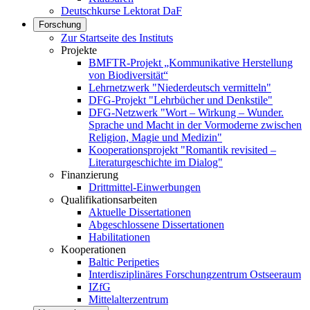
Deutschkurse Lektorat DaF
Forschung
Zur Startseite des Instituts
Projekte
BMFTR-Projekt „Kommunikative Herstellung
von Biodiversität“
Lehrnetzwerk "Niederdeutsch vermitteln"
DFG-Projekt "Lehrbücher und Denkstile"
DFG-Netzwerk "Wort – Wirkung – Wunder.
Sprache und Macht in der Vormoderne zwischen
Religion, Magie und Medizin"
Kooperationsprojekt "Romantik revisited –
Literaturgeschichte im Dialog"
Finanzierung
Drittmittel-Einwerbungen
Qualifikationsarbeiten
Aktuelle Dissertationen
Abgeschlossene Dissertationen
Habilitationen
Kooperationen
Baltic Peripeties
Interdisziplinäres Forschungzentrum Ostseeraum
IZfG
Mittelalterzentrum