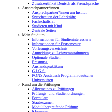
Zusatzzertifikat Deutsch als Fremdsprache
Ansprechpartner*innen
Ansprechpartner*innen am Institut
Sprechzeiten der Lehrkräfte
Fachschaftsrat
Studieren mit Kind
Zentrale Seiten
Mein Studium
Informationen für Studieninteressierte
Informationen für Erstsemester
Vorlesungsverzeichnis
Anmeldung zu Lehrveranstaltungen
Optionale Studien
Erasmus+
Auslandspraktikum
G.I.G.S.
PONS Austausch-Programm deutscher
Universitäten
Rund um die Prüfungen
Allgemeines zu Prüfungen
Prüfungs- und Studienordnungen
Formulare
Staatsexamen
Modulübergreifende Prüfung
Klausuren