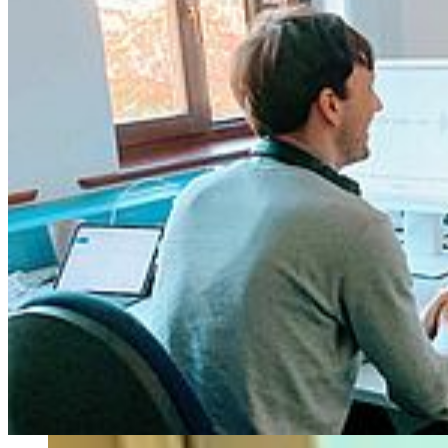
Go to slide 4
„Schreibweisen der Gegenwart“ auf Twitter folgen!
Pastellästhetiken. Über Miami in der
deutschsprachigen Gegenwartsliteratur
08.09.2020
Schreibweisen-Blog