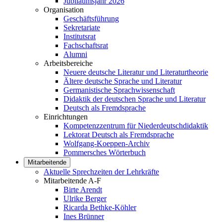
Jubiläumsjahr 2026
Organisation
Geschäftsführung
Sekretariate
Institutsrat
Fachschaftsrat
Alumni
Arbeitsbereiche
Neuere deutsche Literatur und Literaturtheorie
Ältere deutsche Sprache und Literatur
Germanistische Sprachwissenschaft
Didaktik der deutschen Sprache und Literatur
Deutsch als Fremdsprache
Einrichtungen
Kompetenzzentrum für Niederdeutschdidaktik
Lektorat Deutsch als Fremdsprache
Wolfgang-Koeppen-Archiv
Pommersches Wörterbuch
Mitarbeitende
Aktuelle Sprechzeiten der Lehrkräfte
Mitarbeitende A-F
Birte Arendt
Ulrike Berger
Ricarda Bethke-Köhler
Ines Brünner