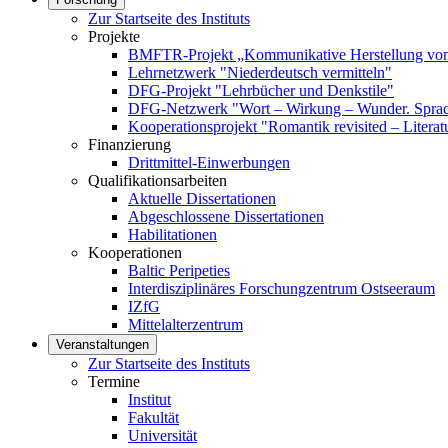
Zur Startseite des Instituts
Projekte
BMFTR-Projekt „Kommunikative Herstellung von 
Lehrnetzwerk "Niederdeutsch vermitteln"
DFG-Projekt "Lehrbücher und Denkstile"
DFG-Netzwerk "Wort – Wirkung – Wunder. Sprach
Kooperationsprojekt "Romantik revisited – Literat
Finanzierung
Drittmittel-Einwerbungen
Qualifikationsarbeiten
Aktuelle Dissertationen
Abgeschlossene Dissertationen
Habilitationen
Kooperationen
Baltic Peripeties
Interdisziplinäres Forschungzentrum Ostseeraum
IZfG
Mittelalterzentrum
Veranstaltungen
Zur Startseite des Instituts
Termine
Institut
Fakultät
Universität