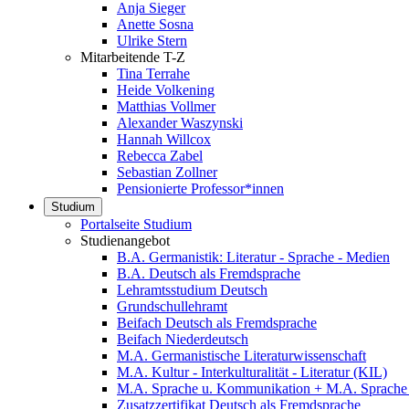
Anja Sieger
Anette Sosna
Ulrike Stern
Mitarbeitende T-Z
Tina Terrahe
Heide Volkening
Matthias Vollmer
Alexander Waszynski
Hannah Willcox
Rebecca Zabel
Sebastian Zollner
Pensionierte Professor*innen
Studium
Portalseite Studium
Studienangebot
B.A. Germanistik: Literatur - Sprache - Medien
B.A. Deutsch als Fremdsprache
Lehramtsstudium Deutsch
Grundschullehramt
Beifach Deutsch als Fremdsprache
Beifach Niederdeutsch
M.A. Germanistische Literaturwissenschaft
M.A. Kultur - Interkulturalität - Literatur (KIL)
M.A. Sprache u. Kommunikation + M.A. Sprache u
Zusatzzertifikat Deutsch als Fremdsprache