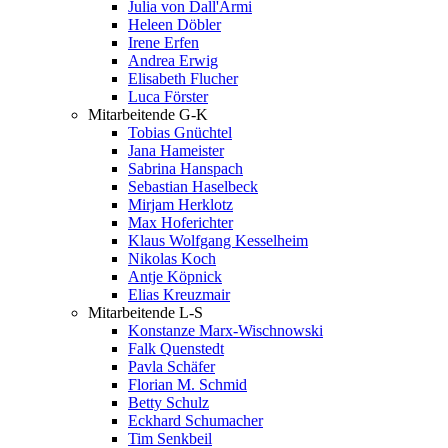
Julia von Dall'Armi
Heleen Döbler
Irene Erfen
Andrea Erwig
Elisabeth Flucher
Luca Förster
Mitarbeitende G-K
Tobias Gnüchtel
Jana Hameister
Sabrina Hanspach
Sebastian Haselbeck
Mirjam Herklotz
Max Hoferichter
Klaus Wolfgang Kesselheim
Nikolas Koch
Antje Köpnick
Elias Kreuzmair
Mitarbeitende L-S
Konstanze Marx-Wischnowski
Falk Quenstedt
Pavla Schäfer
Florian M. Schmid
Betty Schulz
Eckhard Schumacher
Tim Senkbeil