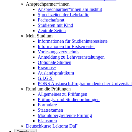
Ansprechpartner*innen
Ansprechpartner*innen am Institut
Sprechzeiten der Lehrkräfte
Fachschaftsrat
Studieren mit Kind
Zentrale Seiten
Mein Studium
Informationen für Studieninteressierte
Informationen für Erstsemester
Vorlesungsverzeichnis
Anmeldung zu Lehrveranstaltungen
Optionale Studien
Erasmus+
Auslandspraktikum
G.I.G.S.
PONS Austausch-Programm deutscher Universität
Rund um die Prüfungen
Allgemeines zu Prüfungen
Prüfungs- und Studienordnungen
Formulare
Staatsexamen
Modulübergreifende Prüfung
Klausuren
Deutschkurse Lektorat DaF
Forschung