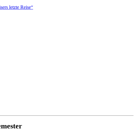
ers letzte Reise“
emester