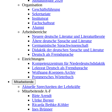
Jubiläumsjahr 2026
Organisation
Geschäftsführung
Sekretariate
Institutsrat
Fachschaftsrat
Alumni
Arbeitsbereiche
Neuere deutsche Literatur und Literaturtheorie
Ältere deutsche Sprache und Literatur
Germanistische Sprachwissenschaft
Didaktik der deutschen Sprache und Literatur
Deutsch als Fremdsprache
Einrichtungen
Kompetenzzentrum für Niederdeutschdidaktik
Lektorat Deutsch als Fremdsprache
Wolfgang-Koeppen-Archiv
Pommersches Wörterbuch
Mitarbeitende
Aktuelle Sprechzeiten der Lehrkräfte
Mitarbeitende A-F
Birte Arendt
Ulrike Berger
Ricarda Bethke-Köhler
Ines Brünner