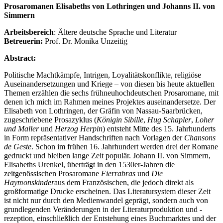
Prosaromanen Elisabeths von Lothringen und Johanns II. von
Simmern
Arbeitsbereich
: Ältere deutsche Sprache und Literatur
Betreuerin:
Prof. Dr. Monika Unzeitig
Abstract:
Politische Machtkämpfe, Intrigen, Loyalitätskonflikte, religiöse
Auseinandersetzungen und Kriege – von diesen bis heute aktuellen
Themen erzählen die sechs frühneuhochdeutschen Prosaromane, mit
denen ich mich im Rahmen meines Projektes auseinandersetze. Der
Elisabeth von Lothringen, der Gräfin von Nassau-Saarbrücken,
zugeschriebene Prosazyklus (
Königin Sibille
,
Hug Schapler
,
Loher
und Maller
und
Herzog Herpin
) entsteht Mitte des 15. Jahrhunderts
in Form repräsentativer Handschriften nach Vorlagen der
Chansons
de Geste
. Schon im frühen 16. Jahrhundert werden drei der Romane
gedruckt und bleiben lange Zeit populär. Johann II. von Simmern,
Elisabeths Urenkel, überträgt in den 1530er-Jahren die
zeitgenössischen Prosaromane
Fierrabras
und
Die
Haymonskinder
aus dem Französischen, die jedoch direkt als
großformatige Drucke erscheinen. Das Literatursystem dieser Zeit
ist nicht nur durch den Medienwandel geprägt, sondern auch von
grundlegenden Veränderungen in der Literaturproduktion und -
rezeption, einschließlich der Entstehung eines Buchmarktes und der