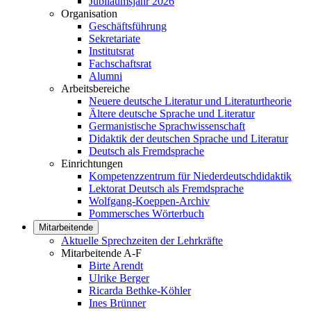
Jubiläumsjahr 2026
Organisation
Geschäftsführung
Sekretariate
Institutsrat
Fachschaftsrat
Alumni
Arbeitsbereiche
Neuere deutsche Literatur und Literaturtheorie
Ältere deutsche Sprache und Literatur
Germanistische Sprachwissenschaft
Didaktik der deutschen Sprache und Literatur
Deutsch als Fremdsprache
Einrichtungen
Kompetenzzentrum für Niederdeutschdidaktik
Lektorat Deutsch als Fremdsprache
Wolfgang-Koeppen-Archiv
Pommersches Wörterbuch
Mitarbeitende
Aktuelle Sprechzeiten der Lehrkräfte
Mitarbeitende A-F
Birte Arendt
Ulrike Berger
Ricarda Bethke-Köhler
Ines Brünner