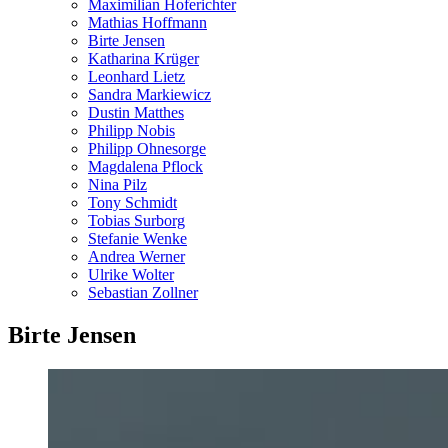
Maximilian Hoferichter
Mathias Hoffmann
Birte Jensen
Katharina Krüger
Leonhard Lietz
Sandra Markiewicz
Dustin Matthes
Philipp Nobis
Philipp Ohnesorge
Magdalena Pflock
Nina Pilz
Tony Schmidt
Tobias Surborg
Stefanie Wenke
Andrea Werner
Ulrike Wolter
Sebastian Zollner
Birte Jensen