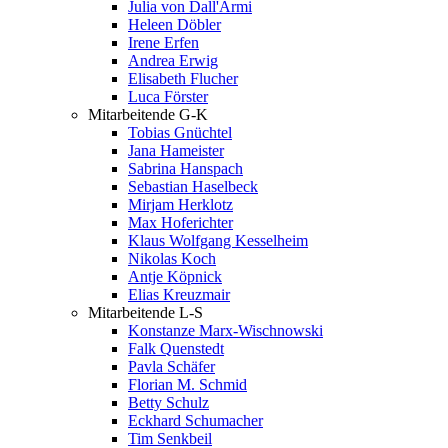
Julia von Dall'Armi
Heleen Döbler
Irene Erfen
Andrea Erwig
Elisabeth Flucher
Luca Förster
Mitarbeitende G-K
Tobias Gnüchtel
Jana Hameister
Sabrina Hanspach
Sebastian Haselbeck
Mirjam Herklotz
Max Hoferichter
Klaus Wolfgang Kesselheim
Nikolas Koch
Antje Köpnick
Elias Kreuzmair
Mitarbeitende L-S
Konstanze Marx-Wischnowski
Falk Quenstedt
Pavla Schäfer
Florian M. Schmid
Betty Schulz
Eckhard Schumacher
Tim Senkbeil