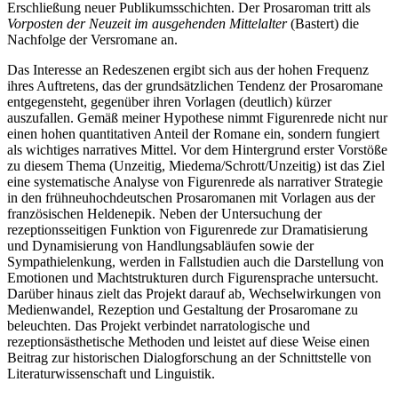
Erschließung neuer Publikumsschichten. Der Prosaroman tritt als
Vorposten der Neuzeit im ausgehenden Mittelalter
(Bastert) die
Nachfolge der Versromane an.
Das Interesse an Redeszenen ergibt sich aus der hohen Frequenz
ihres Auftretens, das der grundsätzlichen Tendenz der Prosaromane
entgegensteht, gegenüber ihren Vorlagen (deutlich) kürzer
auszufallen. Gemäß meiner Hypothese nimmt Figurenrede nicht nur
einen hohen quantitativen Anteil der Romane ein, sondern fungiert
als wichtiges narratives Mittel. Vor dem Hintergrund erster Vorstöße
zu diesem Thema (Unzeitig, Miedema/Schrott/Unzeitig) ist das Ziel
eine systematische Analyse von Figurenrede als narrativer Strategie
in den frühneuhochdeutschen Prosaromanen mit Vorlagen aus der
französischen Heldenepik. Neben der Untersuchung der
rezeptionsseitigen Funktion von Figurenrede zur Dramatisierung
und Dynamisierung von Handlungsabläufen sowie der
Sympathielenkung, werden in Fallstudien auch die Darstellung von
Emotionen und Machtstrukturen durch Figurensprache untersucht.
Darüber hinaus zielt das Projekt darauf ab, Wechselwirkungen von
Medienwandel, Rezeption und Gestaltung der Prosaromane zu
beleuchten. Das Projekt verbindet narratologische und
rezeptionsästhetische Methoden und leistet auf diese Weise einen
Beitrag zur historischen Dialogforschung an der Schnittstelle von
Literaturwissenschaft und Linguistik.