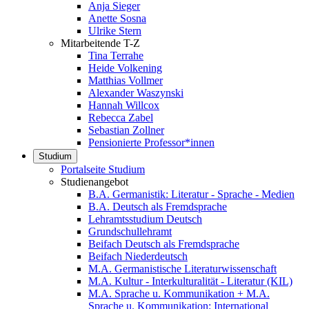
Anja Sieger
Anette Sosna
Ulrike Stern
Mitarbeitende T-Z
Tina Terrahe
Heide Volkening
Matthias Vollmer
Alexander Waszynski
Hannah Willcox
Rebecca Zabel
Sebastian Zollner
Pensionierte Professor*innen
Studium
Portalseite Studium
Studienangebot
B.A. Germanistik: Literatur - Sprache - Medien
B.A. Deutsch als Fremdsprache
Lehramtsstudium Deutsch
Grundschullehramt
Beifach Deutsch als Fremdsprache
Beifach Niederdeutsch
M.A. Germanistische Literaturwissenschaft
M.A. Kultur - Interkulturalität - Literatur (KIL)
M.A. Sprache u. Kommunikation + M.A.
Sprache u. Kommunikation: International