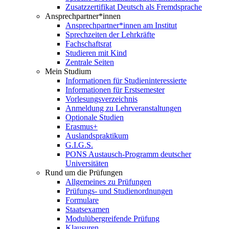
Zusatzzertifikat Deutsch als Fremdsprache
Ansprechpartner*innen
Ansprechpartner*innen am Institut
Sprechzeiten der Lehrkräfte
Fachschaftsrat
Studieren mit Kind
Zentrale Seiten
Mein Studium
Informationen für Studieninteressierte
Informationen für Erstsemester
Vorlesungsverzeichnis
Anmeldung zu Lehrveranstaltungen
Optionale Studien
Erasmus+
Auslandspraktikum
G.I.G.S.
PONS Austausch-Programm deutscher
Universitäten
Rund um die Prüfungen
Allgemeines zu Prüfungen
Prüfungs- und Studienordnungen
Formulare
Staatsexamen
Modulübergreifende Prüfung
Klausuren