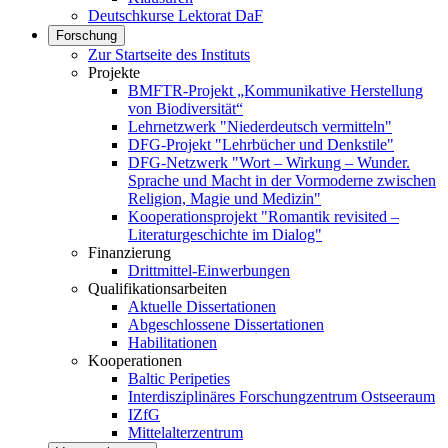
Deutschkurse Lektorat DaF
Forschung
Zur Startseite des Instituts
Projekte
BMFTR-Projekt „Kommunikative Herstellung
von Biodiversität“
Lehrnetzwerk "Niederdeutsch vermitteln"
DFG-Projekt "Lehrbücher und Denkstile"
DFG-Netzwerk "Wort – Wirkung – Wunder.
Sprache und Macht in der Vormoderne zwischen
Religion, Magie und Medizin"
Kooperationsprojekt "Romantik revisited –
Literaturgeschichte im Dialog"
Finanzierung
Drittmittel-Einwerbungen
Qualifikationsarbeiten
Aktuelle Dissertationen
Abgeschlossene Dissertationen
Habilitationen
Kooperationen
Baltic Peripeties
Interdisziplinäres Forschungzentrum Ostseeraum
IZfG
Mittelalterzentrum