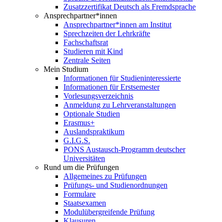
Zusatzzertifikat Deutsch als Fremdsprache
Ansprechpartner*innen
Ansprechpartner*innen am Institut
Sprechzeiten der Lehrkräfte
Fachschaftsrat
Studieren mit Kind
Zentrale Seiten
Mein Studium
Informationen für Studieninteressierte
Informationen für Erstsemester
Vorlesungsverzeichnis
Anmeldung zu Lehrveranstaltungen
Optionale Studien
Erasmus+
Auslandspraktikum
G.I.G.S.
PONS Austausch-Programm deutscher
Universitäten
Rund um die Prüfungen
Allgemeines zu Prüfungen
Prüfungs- und Studienordnungen
Formulare
Staatsexamen
Modulübergreifende Prüfung
Klausuren