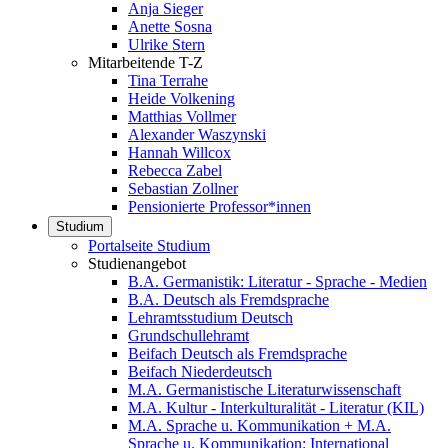
Anja Sieger
Anette Sosna
Ulrike Stern
Mitarbeitende T-Z
Tina Terrahe
Heide Volkening
Matthias Vollmer
Alexander Waszynski
Hannah Willcox
Rebecca Zabel
Sebastian Zollner
Pensionierte Professor*innen
Studium
Portalseite Studium
Studienangebot
B.A. Germanistik: Literatur - Sprache - Medien
B.A. Deutsch als Fremdsprache
Lehramtsstudium Deutsch
Grundschullehramt
Beifach Deutsch als Fremdsprache
Beifach Niederdeutsch
M.A. Germanistische Literaturwissenschaft
M.A. Kultur - Interkulturalität - Literatur (KIL)
M.A. Sprache u. Kommunikation + M.A.
Sprache u. Kommunikation: International