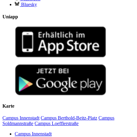
Bluesky
Uniapp
Karte
Campus Innenstadt
Campus Berthold-Beitz-Platz
Campus
Soldmannstraße
Campus Loefflerstraße
Campus Innenstadt