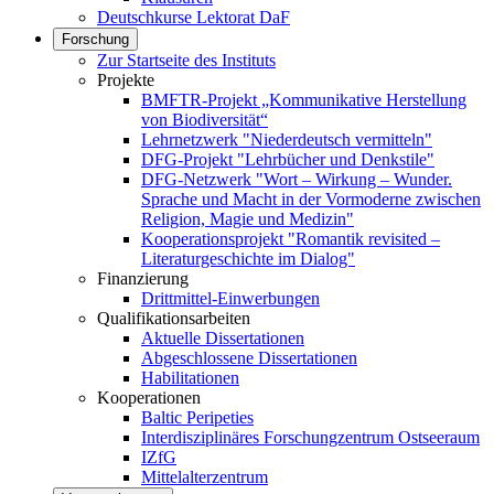
Deutschkurse Lektorat DaF
Forschung
Zur Startseite des Instituts
Projekte
BMFTR-Projekt „Kommunikative Herstellung
von Biodiversität“
Lehrnetzwerk "Niederdeutsch vermitteln"
DFG-Projekt "Lehrbücher und Denkstile"
DFG-Netzwerk "Wort – Wirkung – Wunder.
Sprache und Macht in der Vormoderne zwischen
Religion, Magie und Medizin"
Kooperationsprojekt "Romantik revisited –
Literaturgeschichte im Dialog"
Finanzierung
Drittmittel-Einwerbungen
Qualifikationsarbeiten
Aktuelle Dissertationen
Abgeschlossene Dissertationen
Habilitationen
Kooperationen
Baltic Peripeties
Interdisziplinäres Forschungzentrum Ostseeraum
IZfG
Mittelalterzentrum