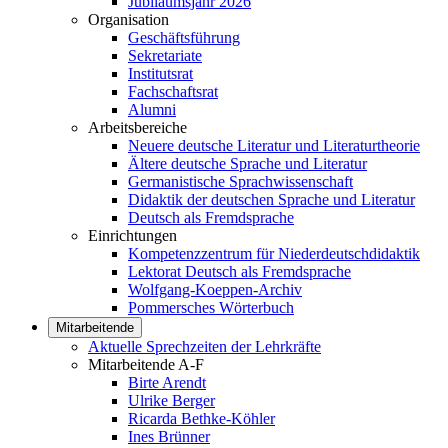
Jubiläumsjahr 2026
Organisation
Geschäftsführung
Sekretariate
Institutsrat
Fachschaftsrat
Alumni
Arbeitsbereiche
Neuere deutsche Literatur und Literaturtheorie
Ältere deutsche Sprache und Literatur
Germanistische Sprachwissenschaft
Didaktik der deutschen Sprache und Literatur
Deutsch als Fremdsprache
Einrichtungen
Kompetenzzentrum für Niederdeutschdidaktik
Lektorat Deutsch als Fremdsprache
Wolfgang-Koeppen-Archiv
Pommersches Wörterbuch
Mitarbeitende
Aktuelle Sprechzeiten der Lehrkräfte
Mitarbeitende A-F
Birte Arendt
Ulrike Berger
Ricarda Bethke-Köhler
Ines Brünner