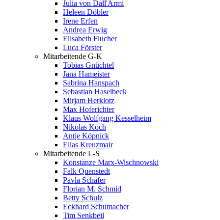
Julia von Dall'Armi
Heleen Döbler
Irene Erfen
Andrea Erwig
Elisabeth Flucher
Luca Förster
Mitarbeitende G-K
Tobias Gnüchtel
Jana Hameister
Sabrina Hanspach
Sebastian Haselbeck
Mirjam Herklotz
Max Hoferichter
Klaus Wolfgang Kesselheim
Nikolas Koch
Antje Köpnick
Elias Kreuzmair
Mitarbeitende L-S
Konstanze Marx-Wischnowski
Falk Quenstedt
Pavla Schäfer
Florian M. Schmid
Betty Schulz
Eckhard Schumacher
Tim Senkbeil